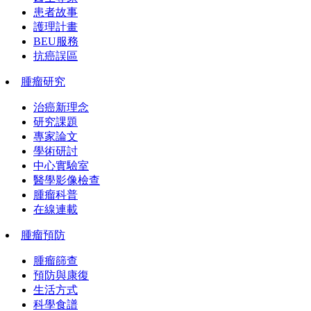
患者故事
護理計畫
BEU服務
抗癌誤區
腫瘤研究
治癌新理念
研究課題
專家論文
學術研討
中心實驗室
醫學影像檢查
腫瘤科普
在線連載
腫瘤預防
腫瘤篩查
預防與康復
生活方式
科學食譜