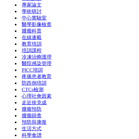
專家論文
學術研討
中心實驗室
醫學影像檢查
腫瘤科普
在線連載
教育培訓
培訓課程
冷凍治療護理
醫院感染管理
PICC培訓
疼痛患者教育
防跌倒培訓
CTCs檢測
心理社會因素
走近徐克成
腫瘤預防
腫瘤篩查
預防與康復
生活方式
科學食譜