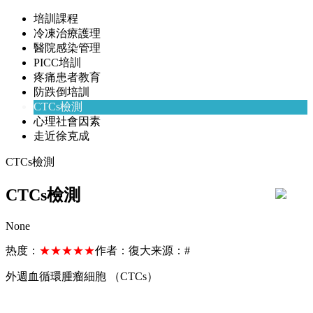
培訓課程
冷凍治療護理
醫院感染管理
PICC培訓
疼痛患者教育
防跌倒培訓
CTCs檢測
心理社會因素
走近徐克成
CTCs檢測
CTCs檢測
None
热度：
★★★★★
作者：
復大
来源：
#
外週血循環腫瘤細胞 （CTCs）