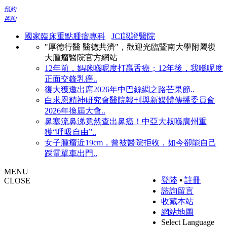
預約
咨詢
國家臨床重點腫瘤專科
JCI認證醫院
"厚德行醫 醫德共濟"，歡迎光臨暨南大學附屬復
大腫瘤醫院官方網站
12年前，媽咪喺呢度打贏舌癌；12年後，我喺呢度
正面交鋒乳癌..
復大獲邀出席2026年中巴絲綢之路芒果節..
白求恩精神研究會醫院報刊與新媒體傳播委員會
2026年換屆大會..
鼻塞流鼻涕竟然查出鼻癌！中亞大叔喺廣州重
獲“呼吸自由”..
女子腫瘤近19cm，曾被醫院拒收，如今卻能自己
踩電單車出門..
MENU
登陸
▪
註冊
CLOSE
諮詢留言
收藏本站
網站地圖
Select Language