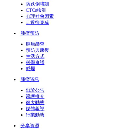
防跌倒培訓
CTCs檢測
心理社會因素
走近徐克成
腫瘤預防
腫瘤篩查
預防與康復
生活方式
科學食譜
戒煙
腫瘤資訊
出診公告
醫護推介
復大動態
媒體報導
行業動態
分享資源