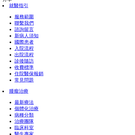
就醫指引
服務範圍
聯繫我們
諮詢留言
新病人須知
國際患者
入院流程
出院流程
診後隨訪
收費標準
住院醫保報銷
常見問題
腫瘤治療
最新療法
個體化治療
病種分類
治療團隊
臨床科室
醫生專家