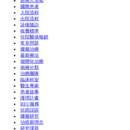
新病人須知
國際患者
入院流程
出院流程
診後隨訪
收費標準
住院醫保報銷
常見問題
腫瘤治療
最新療法
個體化治療
病種分類
治療團隊
臨床科室
醫生專家
患者故事
護理計畫
BEU服務
抗癌誤區
腫瘤研究
治癌新理念
研究課題