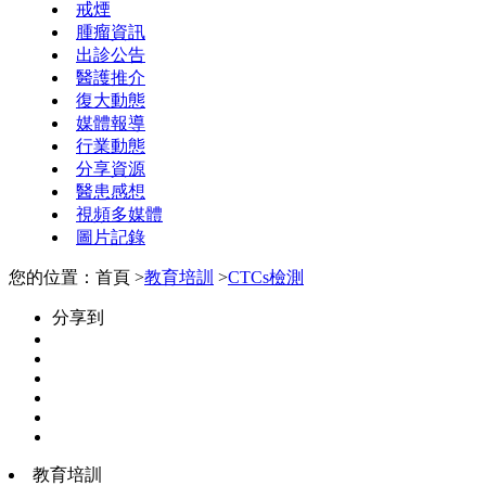
戒煙
腫瘤資訊
出診公告
醫護推介
復大動態
媒體報導
行業動態
分享資源
醫患感想
視頻多媒體
圖片記錄
您的位置：首頁 >
教育培訓
>
CTCs檢測
分享到
教育培訓