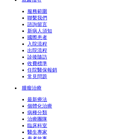
服務範圍
聯繫我們
諮詢留言
新病人須知
國際患者
入院流程
出院流程
診後隨訪
收費標準
住院醫保報銷
常見問題
腫瘤治療
最新療法
個體化治療
病種分類
治療團隊
臨床科室
醫生專家
患者故事