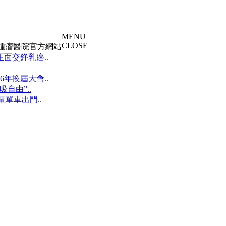
MENU
CLOSE
大腫瘤醫院官方網站
面交鋒乳癌..
年換屆大會..
自由”..
單車出門..