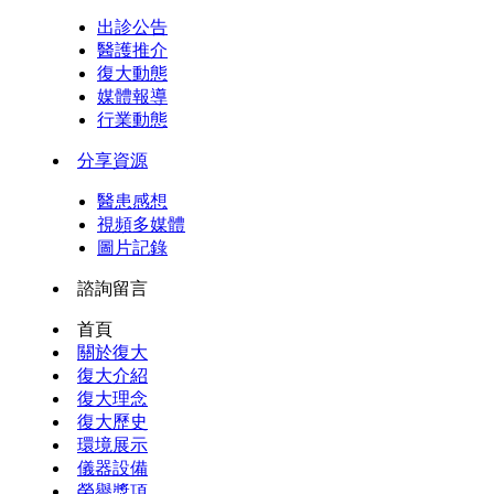
出診公告
醫護推介
復大動態
媒體報導
行業動態
分享資源
醫患感想
視頻多媒體
圖片記錄
諮詢留言
首頁
關於復大
復大介紹
復大理念
復大歷史
環境展示
儀器設備
榮譽獎項