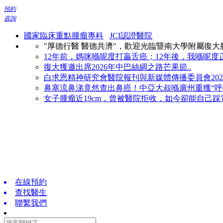
預約
咨詢
國家臨床重點腫瘤專科
JCI認證醫院
"厚德行醫 醫德共濟"，歡迎光臨暨南大學附屬復
12年前，媽咪喺呢度打贏舌癌；12年後，我喺呢度正
復大獲邀出席2026年中巴絲綢之路芒果節..
白求恩精神研究會醫院報刊與新媒體傳播委員會2026
鼻塞流鼻涕竟然查出鼻癌！中亞大叔喺廣州重獲“呼吸
女子腫瘤近19cm，曾被醫院拒收，如今卻能自己踩電
在線預約
查找醫生
聯繫我們