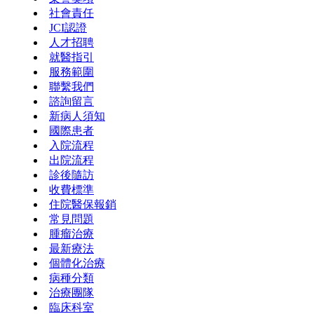
社會責任
JCI認證
人才招聘
就醫指引
服務範圍
聯繫我們
諮詢留言
新病人須知
國際患者
入院流程
出院流程
診後隨訪
收費標準
住院醫保報銷
常見問題
腫瘤治療
最新療法
個體化治療
病種分類
治療團隊
臨床科室