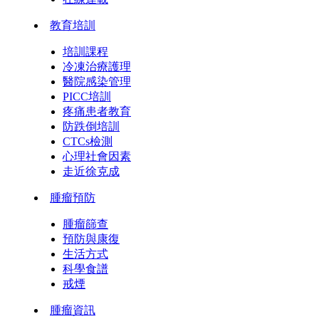
教育培訓
培訓課程
冷凍治療護理
醫院感染管理
PICC培訓
疼痛患者教育
防跌倒培訓
CTCs檢測
心理社會因素
走近徐克成
腫瘤預防
腫瘤篩查
預防與康復
生活方式
科學食譜
戒煙
腫瘤資訊