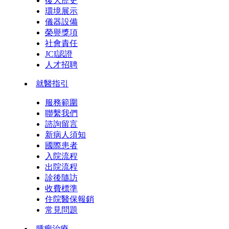
復大歷史
環境展示
儀器設備
榮譽獎項
社會責任
JCI認證
人才招聘
就醫指引
服務範圍
聯繫我們
諮詢留言
新病人須知
國際患者
入院流程
出院流程
診後隨訪
收費標準
住院醫保報銷
常見問題
腫瘤治療