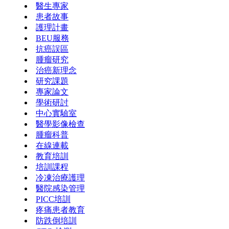
醫生專家
患者故事
護理計畫
BEU服務
抗癌誤區
腫瘤研究
治癌新理念
研究課題
專家論文
學術研討
中心實驗室
醫學影像檢查
腫瘤科普
在線連載
教育培訓
培訓課程
冷凍治療護理
醫院感染管理
PICC培訓
疼痛患者教育
防跌倒培訓