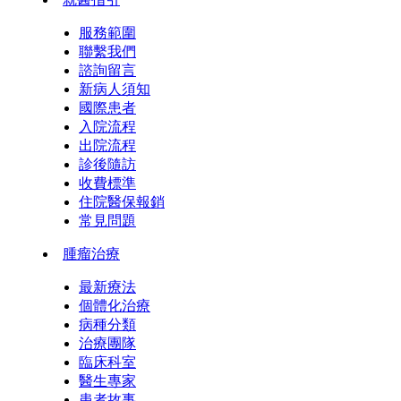
服務範圍
聯繫我們
諮詢留言
新病人須知
國際患者
入院流程
出院流程
診後隨訪
收費標準
住院醫保報銷
常見問題
腫瘤治療
最新療法
個體化治療
病種分類
治療團隊
臨床科室
醫生專家
患者故事