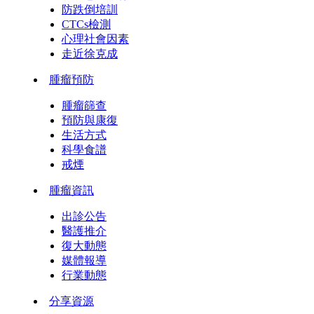
防跌倒培訓
CTCs檢測
心理社會因素
走近徐克成
腫瘤預防
腫瘤篩查
預防與康復
生活方式
科學食譜
戒煙
腫瘤資訊
出診公告
醫護推介
復大動態
媒體報導
行業動態
分享資源