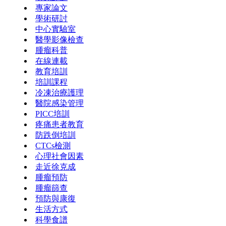
專家論文
學術研討
中心實驗室
醫學影像檢查
腫瘤科普
在線連載
教育培訓
培訓課程
冷凍治療護理
醫院感染管理
PICC培訓
疼痛患者教育
防跌倒培訓
CTCs檢測
心理社會因素
走近徐克成
腫瘤預防
腫瘤篩查
預防與康復
生活方式
科學食譜