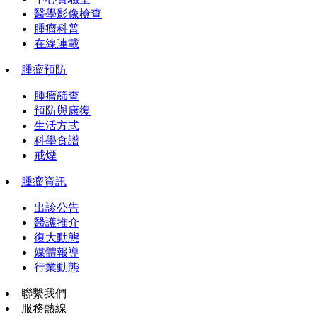
醫學影像檢查
腫瘤科普
在線連載
腫瘤預防
腫瘤篩查
預防與康復
生活方式
科學食譜
戒煙
腫瘤資訊
出診公告
醫護推介
復大動態
媒體報導
行業動態
聯繫我們
服務熱線