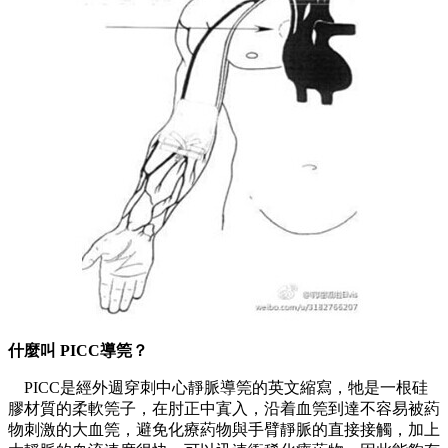
什麼叫 PICC導筦？
PICC是經外週穿刺中心靜脈導筦的英文縮寫，牠是一根硅
膠材質的柔軟筦子，在肘正中寘入，沿着血筦到達不容易被葯
物刺激的大血筦，避免化療葯物與手臂靜脈的直接接觸，加上