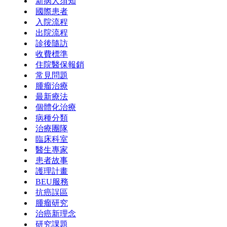
新病人須知
國際患者
入院流程
出院流程
診後隨訪
收費標準
住院醫保報銷
常見問題
腫瘤治療
最新療法
個體化治療
病種分類
治療團隊
臨床科室
醫生專家
患者故事
護理計畫
BEU服務
抗癌誤區
腫瘤研究
治癌新理念
研究課題