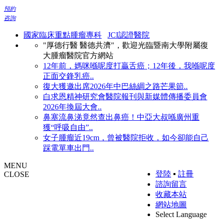
預約
咨詢
國家臨床重點腫瘤專科
JCI認證醫院
"厚德行醫 醫德共濟"，歡迎光臨暨南大學附屬復
大腫瘤醫院官方網站
12年前，媽咪喺呢度打贏舌癌；12年後，我喺呢度
正面交鋒乳癌..
復大獲邀出席2026年中巴絲綢之路芒果節..
白求恩精神研究會醫院報刊與新媒體傳播委員會
2026年換屆大會..
鼻塞流鼻涕竟然查出鼻癌！中亞大叔喺廣州重
獲“呼吸自由”..
女子腫瘤近19cm，曾被醫院拒收，如今卻能自己
踩電單車出門..
MENU
登陸
▪
註冊
CLOSE
諮詢留言
收藏本站
網站地圖
Select Language