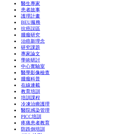
醫生專家
患者故事
護理計畫
BEU服務
抗癌誤區
腫瘤研究
治癌新理念
研究課題
專家論文
學術研討
中心實驗室
醫學影像檢查
腫瘤科普
在線連載
教育培訓
培訓課程
冷凍治療護理
醫院感染管理
PICC培訓
疼痛患者教育
防跌倒培訓