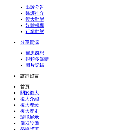
出診公告
醫護推介
復大動態
媒體報導
行業動態
分享資源
醫患感想
視頻多媒體
圖片記錄
諮詢留言
首頁
關於復大
復大介紹
復大理念
復大歷史
環境展示
儀器設備
榮譽獎項