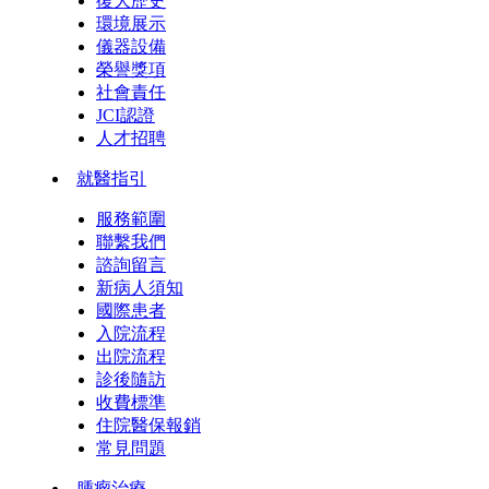
復大歷史
環境展示
儀器設備
榮譽獎項
社會責任
JCI認證
人才招聘
就醫指引
服務範圍
聯繫我們
諮詢留言
新病人須知
國際患者
入院流程
出院流程
診後隨訪
收費標準
住院醫保報銷
常見問題
腫瘤治療