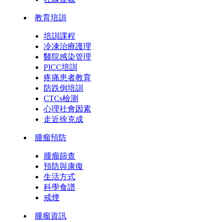
教育培訓
培訓課程
冷凍治療護理
醫院感染管理
PICC培訓
疼痛患者教育
防跌倒培訓
CTCs檢測
心理社會因素
走近徐克成
腫瘤預防
腫瘤篩查
預防與康復
生活方式
科學食譜
戒煙
腫瘤資訊