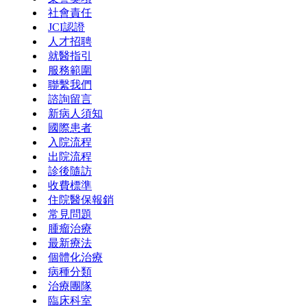
社會責任
JCI認證
人才招聘
就醫指引
服務範圍
聯繫我們
諮詢留言
新病人須知
國際患者
入院流程
出院流程
診後隨訪
收費標準
住院醫保報銷
常見問題
腫瘤治療
最新療法
個體化治療
病種分類
治療團隊
臨床科室