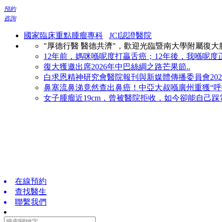
預約
咨詢
國家臨床重點腫瘤專科
JCI認證醫院
"厚德行醫 醫德共濟"，歡迎光臨暨南大學附屬復
12年前，媽咪喺呢度打贏舌癌；12年後，我喺呢度正
復大獲邀出席2026年中巴絲綢之路芒果節..
白求恩精神研究會醫院報刊與新媒體傳播委員會2026
鼻塞流鼻涕竟然查出鼻癌！中亞大叔喺廣州重獲“呼吸
女子腫瘤近19cm，曾被醫院拒收，如今卻能自己踩電
在線預約
查找醫生
聯繫我們