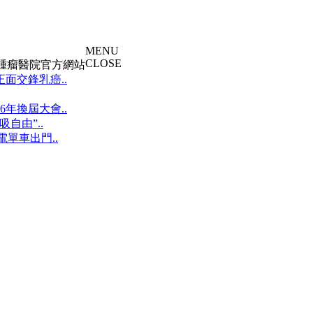
MENU
CLOSE
大腫瘤醫院官方網站
面交鋒乳癌..
年換屆大會..
自由”..
單車出門..