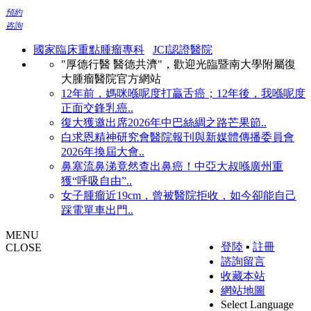
預約
咨詢
國家臨床重點腫瘤專科
JCI認證醫院
"厚德行醫 醫德共濟"，歡迎光臨暨南大學附屬復
大腫瘤醫院官方網站
12年前，媽咪喺呢度打贏舌癌；12年後，我喺呢度
正面交鋒乳癌..
復大獲邀出席2026年中巴絲綢之路芒果節..
白求恩精神研究會醫院報刊與新媒體傳播委員會
2026年換屆大會..
鼻塞流鼻涕竟然查出鼻癌！中亞大叔喺廣州重
獲“呼吸自由”..
女子腫瘤近19cm，曾被醫院拒收，如今卻能自己
踩電單車出門..
MENU
登陸
▪
註冊
CLOSE
諮詢留言
收藏本站
網站地圖
Select Language