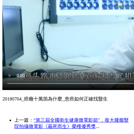
20180704_癌癥十萬箇為什麼_患癌如何正確找毉生
上一篇：
“第三屆全國衛生健康微電影節”，復大腫瘤毉
院拍攝微電影《曏死而生》榮穫優秀獎
...