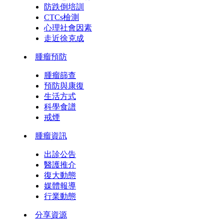
防跌倒培訓
CTCs檢測
心理社會因素
走近徐克成
腫瘤預防
腫瘤篩查
預防與康復
生活方式
科學食譜
戒煙
腫瘤資訊
出診公告
醫護推介
復大動態
媒體報導
行業動態
分享資源