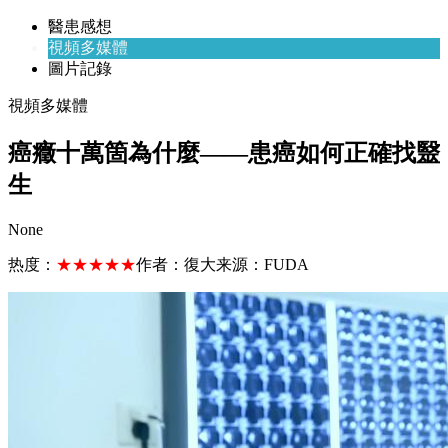
醫患感想
視頻多媒體
圖片記錄
視頻多媒體
癌癥十萬箇為什麼——患癌如何正確找毉
生
None
热度：
★★★★★
作者：
復大
来源：
FUDA