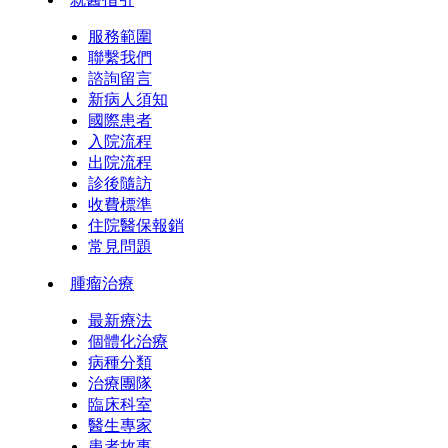
服務範圍
聯繫我們
諮詢留言
新病人須知
國際患者
入院流程
出院流程
診後隨訪
收費標準
住院醫保報銷
常見問題
腫瘤治療
最新療法
個體化治療
病種分類
治療團隊
臨床科室
醫生專家
患者故事