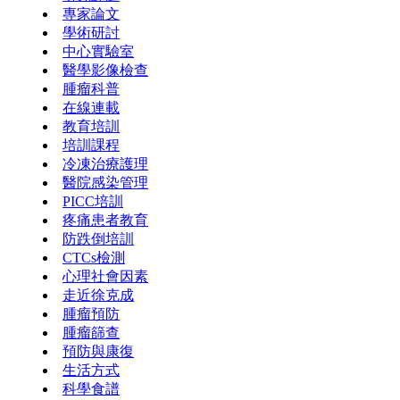
專家論文
學術研討
中心實驗室
醫學影像檢查
腫瘤科普
在線連載
教育培訓
培訓課程
冷凍治療護理
醫院感染管理
PICC培訓
疼痛患者教育
防跌倒培訓
CTCs檢測
心理社會因素
走近徐克成
腫瘤預防
腫瘤篩查
預防與康復
生活方式
科學食譜