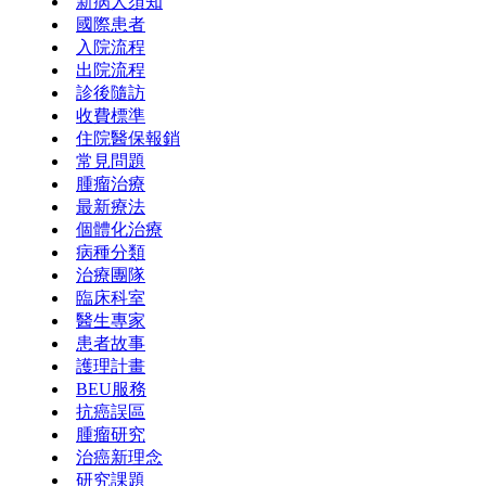
新病人須知
國際患者
入院流程
出院流程
診後隨訪
收費標準
住院醫保報銷
常見問題
腫瘤治療
最新療法
個體化治療
病種分類
治療團隊
臨床科室
醫生專家
患者故事
護理計畫
BEU服務
抗癌誤區
腫瘤研究
治癌新理念
研究課題