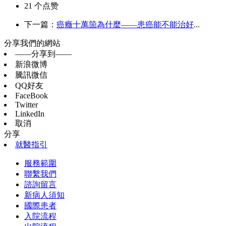
21
个点赞
下一篇：
癌癥十萬箇為什麼——患癌能不能治好
...
分享我們的網站
——分享到——
新浪微博
騰訊微信
QQ好友
FaceBook
Twitter
LinkedIn
取消
分享
就醫指引
服務範圍
聯繫我們
諮詢留言
新病人須知
國際患者
入院流程