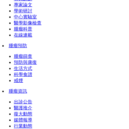
專家論文
學術研討
中心實驗室
醫學影像檢查
腫瘤科普
在線連載
腫瘤預防
腫瘤篩查
預防與康復
生活方式
科學食譜
戒煙
腫瘤資訊
出診公告
醫護推介
復大動態
媒體報導
行業動態