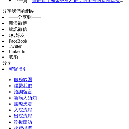
下一篇：
愛肝日｜如果妳有乙肝，最要提防這種噁疾
...
分享我們的網站
——分享到——
新浪微博
騰訊微信
QQ好友
FaceBook
Twitter
LinkedIn
取消
分享
就醫指引
服務範圍
聯繫我們
諮詢留言
新病人須知
國際患者
入院流程
出院流程
診後隨訪
收費標準