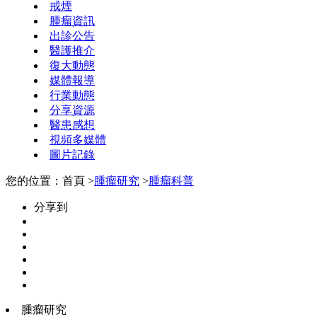
戒煙
腫瘤資訊
出診公告
醫護推介
復大動態
媒體報導
行業動態
分享資源
醫患感想
視頻多媒體
圖片記錄
您的位置：首頁 >
腫瘤研究
>
腫瘤科普
分享到
腫瘤研究