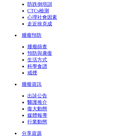
防跌倒培訓
CTCs檢測
心理社會因素
走近徐克成
腫瘤預防
腫瘤篩查
預防與康復
生活方式
科學食譜
戒煙
腫瘤資訊
出診公告
醫護推介
復大動態
媒體報導
行業動態
分享資源