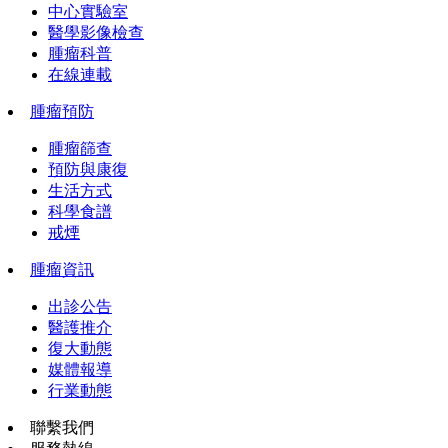
中心實驗室
醫學影像檢查
腫瘤科普
在線連載
腫瘤預防
腫瘤篩查
預防與康復
生活方式
科學食譜
戒煙
腫瘤資訊
出診公告
醫護推介
復大動態
媒體報導
行業動態
聯繫我們