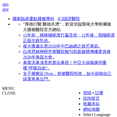
預約
咨詢
國家臨床重點腫瘤專科
JCI認證醫院
"厚德行醫 醫德共濟"，歡迎光臨暨南大學附屬復
大腫瘤醫院官方網站
12年前，媽咪喺呢度打贏舌癌；12年後，我喺呢度
正面交鋒乳癌..
復大獲邀出席2026年中巴絲綢之路芒果節..
白求恩精神研究會醫院報刊與新媒體傳播委員會
2026年換屆大會..
鼻塞流鼻涕竟然查出鼻癌！中亞大叔喺廣州重
獲“呼吸自由”..
女子腫瘤近19cm，曾被醫院拒收，如今卻能自己
踩電單車出門..
MENU
登陸
▪
註冊
CLOSE
諮詢留言
收藏本站
網站地圖
Select Language