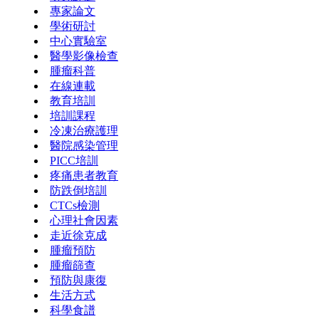
專家論文
學術研討
中心實驗室
醫學影像檢查
腫瘤科普
在線連載
教育培訓
培訓課程
冷凍治療護理
醫院感染管理
PICC培訓
疼痛患者教育
防跌倒培訓
CTCs檢測
心理社會因素
走近徐克成
腫瘤預防
腫瘤篩查
預防與康復
生活方式
科學食譜