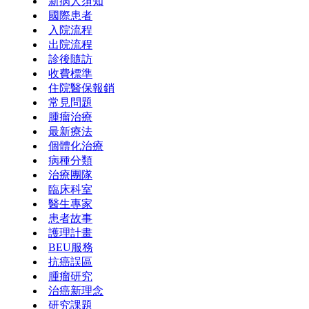
新病人須知
國際患者
入院流程
出院流程
診後隨訪
收費標準
住院醫保報銷
常見問題
腫瘤治療
最新療法
個體化治療
病種分類
治療團隊
臨床科室
醫生專家
患者故事
護理計畫
BEU服務
抗癌誤區
腫瘤研究
治癌新理念
研究課題