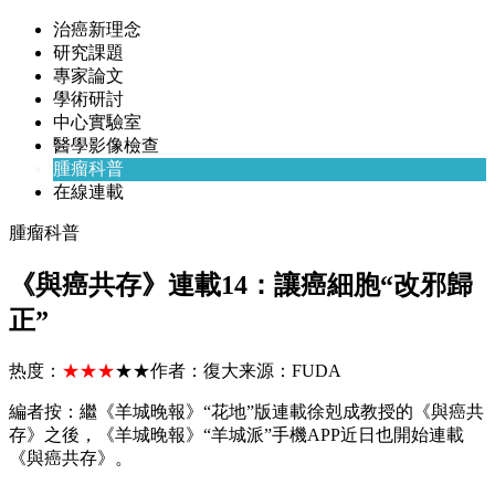
治癌新理念
研究課題
專家論文
學術研討
中心實驗室
醫學影像檢查
腫瘤科普
在線連載
腫瘤科普
《與癌共存》連載14：讓癌細胞“改邪歸
正”
热度：
★★★
★★
作者：
復大
来源：
FUDA
編者按：繼《羊城晚報》“花地”版連載徐剋成教授的《與癌共
存》之後，《羊城晚報》“羊城派”手機APP近日也開始連載
《與癌共存》。