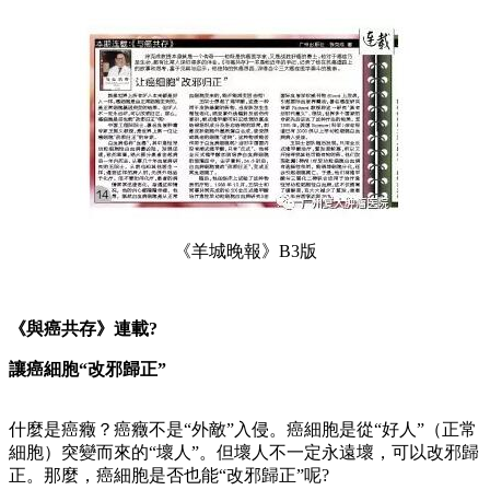
《羊城晚報》B3版
《與癌共存》連載?
讓癌細胞“改邪歸正”
什麼是癌癥？癌癥不是“外敵”入侵。癌細胞是從“好人”（正常
細胞）突變而來的“壞人”。但壞人不一定永遠壞，可以改邪歸
正。那麼，癌細胞是否也能“改邪歸正”呢?