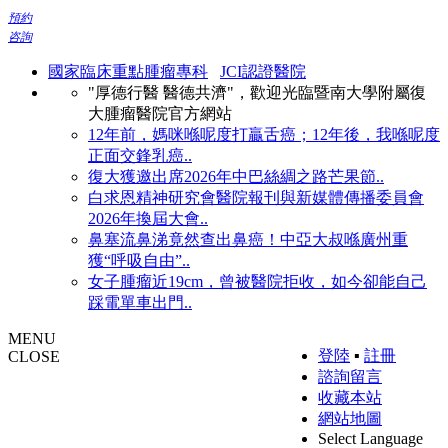
預約
咨詢
國家臨床重點腫瘤專科
JCI認證醫院
"厚德行醫 醫德共濟"，歡迎光臨暨南大學附屬復
大腫瘤醫院官方網站
12年前，媽咪喺呢度打贏舌癌；12年後，我喺呢度
正面交鋒乳癌..
復大獲邀出席2026年中巴絲綢之路芒果節..
白求恩精神研究會醫院報刊與新媒體傳播委員會
2026年換屆大會..
鼻塞流鼻涕竟然查出鼻癌！中亞大叔喺廣州重
獲“呼吸自由”..
女子腫瘤近19cm，曾被醫院拒收，如今卻能自己
踩電單車出門..
MENU
登陸
▪
註冊
CLOSE
諮詢留言
收藏本站
網站地圖
Select Language