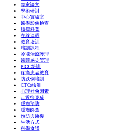
專家論文
學術研討
中心實驗室
醫學影像檢查
腫瘤科普
在線連載
教育培訓
培訓課程
冷凍治療護理
醫院感染管理
PICC培訓
疼痛患者教育
防跌倒培訓
CTCs檢測
心理社會因素
走近徐克成
腫瘤預防
腫瘤篩查
預防與康復
生活方式
科學食譜