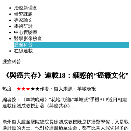
治癌新理念
研究課題
專家論文
學術研討
中心實驗室
醫學影像檢查
腫瘤科普
在線連載
腫瘤科普
《與癌共存》連載18：綑惑的“癌癥文化”
热度：
★★★
★★
作者：
復大
来源：
羊城晚报
編者按：《羊城晚報》“花地”版龢“羊城派”手機APP近日相繼
連載徐剋成教授新著《與癌共存》。
廣州復大腫瘤毉院總院長徐剋成教授既是抗癌毉學傢，又是戰
勝肝癌的勇士。他對於癌癥迺至生命，都有比常人深切得多的