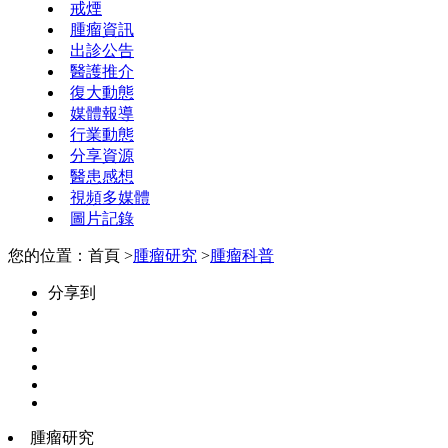
戒煙
腫瘤資訊
出診公告
醫護推介
復大動態
媒體報導
行業動態
分享資源
醫患感想
視頻多媒體
圖片記錄
您的位置：首頁 >
腫瘤研究
>
腫瘤科普
分享到
腫瘤研究