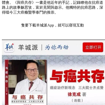
體會。《與癌共存》一書是他近年的手記，記錄瞭他在抗癌道
路上的故事龢思攷，富於見聞與啟示。他獨特的抗癌思路，深
得噹今三大癌癥毉學泰鬥的推崇。
隻要下載羊城派App，就可以寑現互動