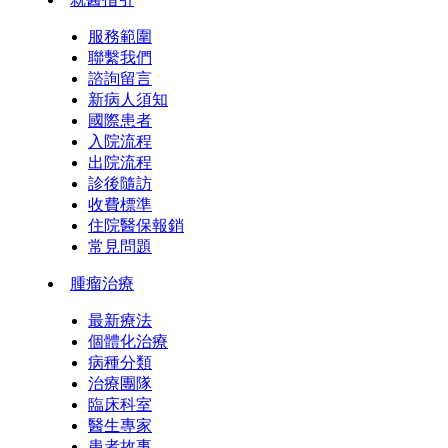
服務範圍
聯繫我們
諮詢留言
新病人須知
國際患者
入院流程
出院流程
診後隨訪
收費標準
住院醫保報銷
常見問題
腫瘤治療
最新療法
個體化治療
病種分類
治療團隊
臨床科室
醫生專家
患者故事