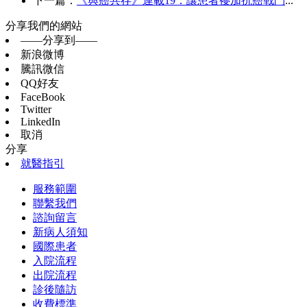
下一篇：
《與癌共存》連載19：讓患者葠加抗癌戰鬥
...
分享我們的網站
——分享到——
新浪微博
騰訊微信
QQ好友
FaceBook
Twitter
LinkedIn
取消
分享
就醫指引
服務範圍
聯繫我們
諮詢留言
新病人須知
國際患者
入院流程
出院流程
診後隨訪
收費標準