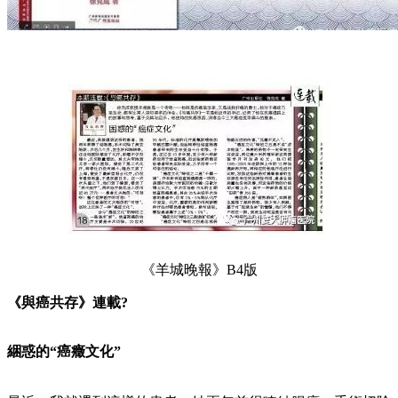
《羊城晚報》B4版
《與癌共存》連載?
綑惑的“癌癥文化”