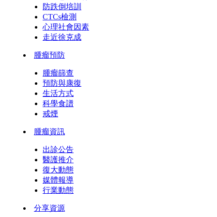
防跌倒培訓
CTCs檢測
心理社會因素
走近徐克成
腫瘤預防
腫瘤篩查
預防與康復
生活方式
科學食譜
戒煙
腫瘤資訊
出診公告
醫護推介
復大動態
媒體報導
行業動態
分享資源