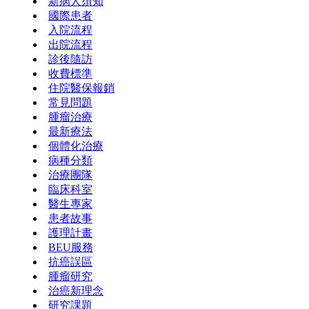
新病人須知
國際患者
入院流程
出院流程
診後隨訪
收費標準
住院醫保報銷
常見問題
腫瘤治療
最新療法
個體化治療
病種分類
治療團隊
臨床科室
醫生專家
患者故事
護理計畫
BEU服務
抗癌誤區
腫瘤研究
治癌新理念
研究課題