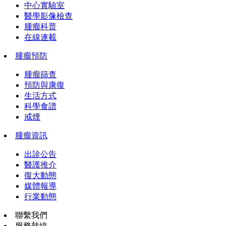
中心實驗室
醫學影像檢查
腫瘤科普
在線連載
腫瘤預防
腫瘤篩查
預防與康復
生活方式
科學食譜
戒煙
腫瘤資訊
出診公告
醫護推介
復大動態
媒體報導
行業動態
聯繫我們
服務熱線