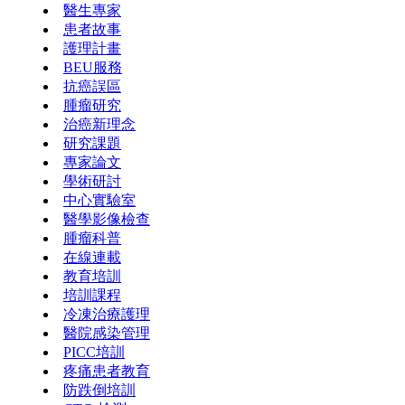
醫生專家
患者故事
護理計畫
BEU服務
抗癌誤區
腫瘤研究
治癌新理念
研究課題
專家論文
學術研討
中心實驗室
醫學影像檢查
腫瘤科普
在線連載
教育培訓
培訓課程
冷凍治療護理
醫院感染管理
PICC培訓
疼痛患者教育
防跌倒培訓