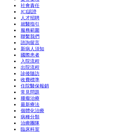
社會責任
JCI認證
人才招聘
就醫指引
服務範圍
聯繫我們
諮詢留言
新病人須知
國際患者
入院流程
出院流程
診後隨訪
收費標準
住院醫保報銷
常見問題
腫瘤治療
最新療法
個體化治療
病種分類
治療團隊
臨床科室