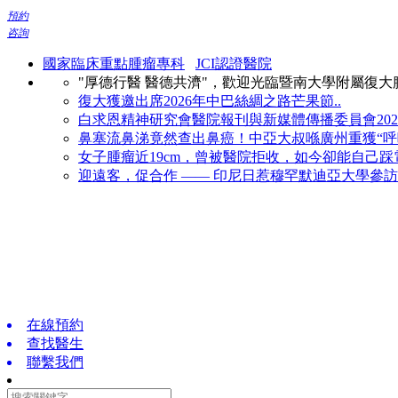
預約
咨詢
國家臨床重點腫瘤專科
JCI認證醫院
"厚德行醫 醫德共濟"，歡迎光臨暨南大學附屬復
復大獲邀出席2026年中巴絲綢之路芒果節..
白求恩精神研究會醫院報刊與新媒體傳播委員會2026
鼻塞流鼻涕竟然查出鼻癌！中亞大叔喺廣州重獲“呼吸
女子腫瘤近19cm，曾被醫院拒收，如今卻能自己踩電
迎遠客，促合作 —— 印尼日惹穆罕默迪亞大學參訪復
在線預約
查找醫生
聯繫我們