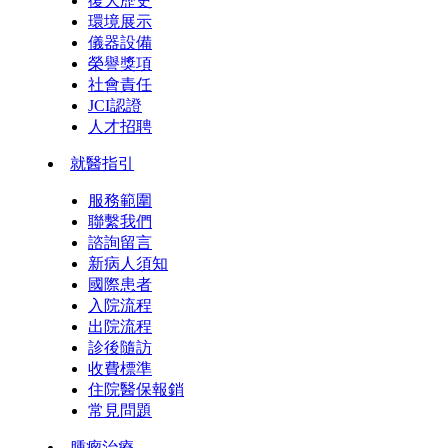
復大歷史
環境展示
儀器設備
榮譽獎項
社會責任
JCI認證
人才招聘
就醫指引
服務範圍
聯繫我們
諮詢留言
新病人須知
國際患者
入院流程
出院流程
診後隨訪
收費標準
住院醫保報銷
常見問題
腫瘤治療