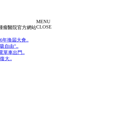
MENU
CLOSE
大腫瘤醫院官方網站
年換屆大會..
自由”..
單車出門..
大..