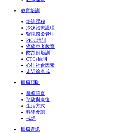
教育培訓
培訓課程
冷凍治療護理
醫院感染管理
PICC培訓
疼痛患者教育
防跌倒培訓
CTCs檢測
心理社會因素
走近徐克成
腫瘤預防
腫瘤篩查
預防與康復
生活方式
科學食譜
戒煙
腫瘤資訊