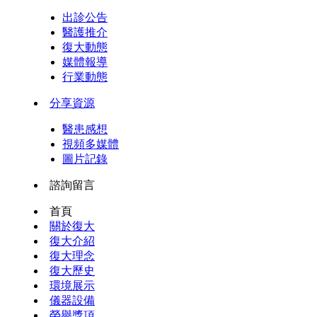
出診公告
醫護推介
復大動態
媒體報導
行業動態
分享資源
醫患感想
視頻多媒體
圖片記錄
諮詢留言
首頁
關於復大
復大介紹
復大理念
復大歷史
環境展示
儀器設備
榮譽獎項