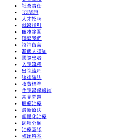
社會責任
JCI認證
人才招聘
就醫指引
服務範圍
聯繫我們
諮詢留言
新病人須知
國際患者
入院流程
出院流程
診後隨訪
收費標準
住院醫保報銷
常見問題
腫瘤治療
最新療法
個體化治療
病種分類
治療團隊
臨床科室