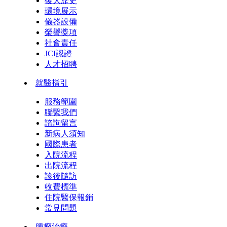
復大歷史
環境展示
儀器設備
榮譽獎項
社會責任
JCI認證
人才招聘
就醫指引
服務範圍
聯繫我們
諮詢留言
新病人須知
國際患者
入院流程
出院流程
診後隨訪
收費標準
住院醫保報銷
常見問題
腫瘤治療