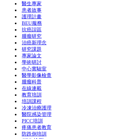
醫生專家
患者故事
護理計畫
BEU服務
抗癌誤區
腫瘤研究
治癌新理念
研究課題
專家論文
學術研討
中心實驗室
醫學影像檢查
腫瘤科普
在線連載
教育培訓
培訓課程
冷凍治療護理
醫院感染管理
PICC培訓
疼痛患者教育
防跌倒培訓