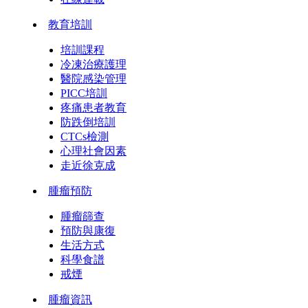
教育培訓
培訓課程
冷凍治療護理
醫院感染管理
PICC培訓
疼痛患者教育
防跌倒培訓
CTCs檢測
心理社會因素
走近徐克成
腫瘤預防
腫瘤篩查
預防與康復
生活方式
科學食譜
戒煙
腫瘤資訊