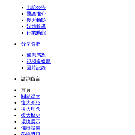
出診公告
醫護推介
復大動態
媒體報導
行業動態
分享資源
醫患感想
視頻多媒體
圖片記錄
諮詢留言
首頁
關於復大
復大介紹
復大理念
復大歷史
環境展示
儀器設備
榮譽獎項