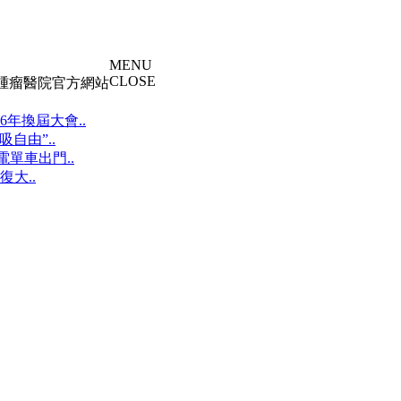
MENU
CLOSE
大腫瘤醫院官方網站
年換屆大會..
自由”..
單車出門..
大..