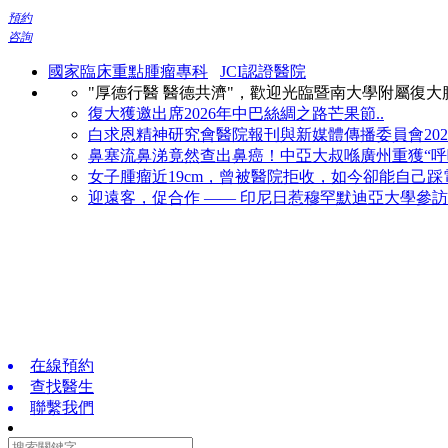
預約
咨詢
國家臨床重點腫瘤專科
JCI認證醫院
"厚德行醫 醫德共濟"，歡迎光臨暨南大學附屬復
復大獲邀出席2026年中巴絲綢之路芒果節..
白求恩精神研究會醫院報刊與新媒體傳播委員會2026
鼻塞流鼻涕竟然查出鼻癌！中亞大叔喺廣州重獲“呼吸
女子腫瘤近19cm，曾被醫院拒收，如今卻能自己踩電
迎遠客，促合作 —— 印尼日惹穆罕默迪亞大學參訪復
在線預約
查找醫生
聯繫我們