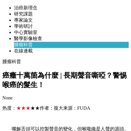
治癌新理念
研究課題
專家論文
學術研討
中心實驗室
醫學影像檢查
腫瘤科普
在線連載
腫瘤科普
癌癥十萬箇為什麼 | 長期聲音嘶啞？警惕
喉癌的髮生！
None
热度：
★★★
★★
作者：
復大
来源：
FUDA
嘴龢舌頭可以控製聲音的變化，但喉嚨纔是人聲的源頭。