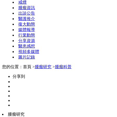
戒煙
腫瘤資訊
出診公告
醫護推介
復大動態
媒體報導
行業動態
分享資源
醫患感想
視頻多媒體
圖片記錄
您的位置：首頁 >
腫瘤研究
>
腫瘤科普
分享到
腫瘤研究