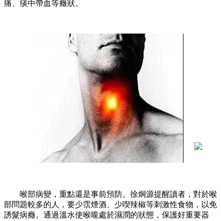
痛、痰中帶血等癥狀。
喉部病變，重點還是事前預防。徐炯源提醒讀者，對於喉
部問題較多的人，要少霑煙酒、少喫辣椒等刺激性食物，以免
誘髮病癥。通過溫水使喉嚨處於濕潤的狀態，保護好重要器