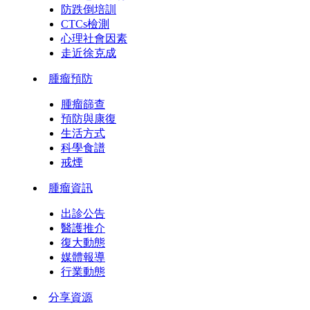
防跌倒培訓
CTCs檢測
心理社會因素
走近徐克成
腫瘤預防
腫瘤篩查
預防與康復
生活方式
科學食譜
戒煙
腫瘤資訊
出診公告
醫護推介
復大動態
媒體報導
行業動態
分享資源