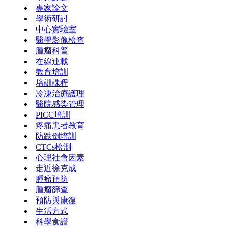
專家論文
學術研討
中心實驗室
醫學影像檢查
腫瘤科普
在線連載
教育培訓
培訓課程
冷凍治療護理
醫院感染管理
PICC培訓
疼痛患者教育
防跌倒培訓
CTCs檢測
心理社會因素
走近徐克成
腫瘤預防
腫瘤篩查
預防與康復
生活方式
科學食譜