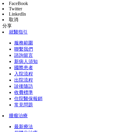
FaceBook
Twitter
LinkedIn
取消
分享
就醫指引
服務範圍
聯繫我們
諮詢留言
新病人須知
國際患者
入院流程
出院流程
診後隨訪
收費標準
住院醫保報銷
常見問題
腫瘤治療
最新療法