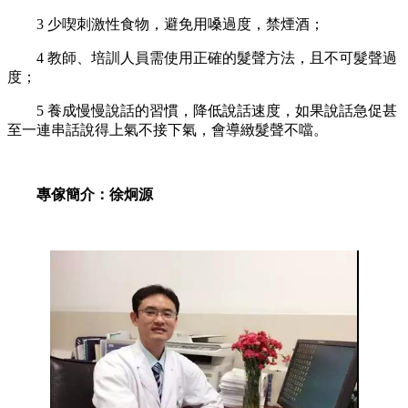
3 少喫刺激性食物，避免用嗓過度，禁煙酒；
4 教師、培訓人員需使用正確的髮聲方法，且不可髮聲過
度；
5 養成慢慢說話的習慣，降低說話速度，如果說話急促甚
至一連串話說得上氣不接下氣，會導緻髮聲不噹。
專傢簡介：徐炯源