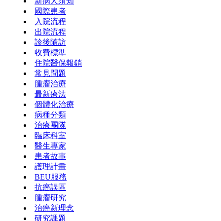
新病人須知
國際患者
入院流程
出院流程
診後隨訪
收費標準
住院醫保報銷
常見問題
腫瘤治療
最新療法
個體化治療
病種分類
治療團隊
臨床科室
醫生專家
患者故事
護理計畫
BEU服務
抗癌誤區
腫瘤研究
治癌新理念
研究課題