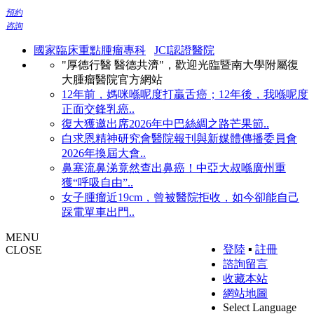
預約
咨詢
國家臨床重點腫瘤專科
JCI認證醫院
"厚德行醫 醫德共濟"，歡迎光臨暨南大學附屬復
大腫瘤醫院官方網站
12年前，媽咪喺呢度打贏舌癌；12年後，我喺呢度
正面交鋒乳癌..
復大獲邀出席2026年中巴絲綢之路芒果節..
白求恩精神研究會醫院報刊與新媒體傳播委員會
2026年換屆大會..
鼻塞流鼻涕竟然查出鼻癌！中亞大叔喺廣州重
獲“呼吸自由”..
女子腫瘤近19cm，曾被醫院拒收，如今卻能自己
踩電單車出門..
MENU
登陸
▪
註冊
CLOSE
諮詢留言
收藏本站
網站地圖
Select Language