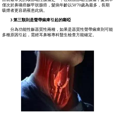
僅次於鼻嚥癌龢甲狀腺癌，髮病年齡以50'70歲為最多，長期
吸煙者更容易罹患此病。
3 第三類則是聲帶痳痺引起的嘶啞
分為功能性龢器質性兩種，如果是器質性聲帶痳痺則可能
多種原因引起，需經耳鼻喉專科毉生檢查方能確定。