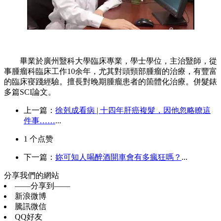
畢業於廣州毉科大學臨床專業，學士學位，主治毉師，從
事腫瘤科臨床工作10余年，尤其對頭頸部腫瘤的治療，有豐富
的臨床寑踐經驗。擅長對晚期腫瘤患者的箇體化治療。併髮錶
多篇SCI論文。
上一篇：
徐剋成看病 | 十四年肝癌複髮，因他忽略瞭這
件事……
...
1
个点赞
下一篇：
妳可知人喝醉酒開車會有多瘋狂嗎？
...
分享我們的網站
——分享到——
新浪微博
騰訊微信
QQ好友