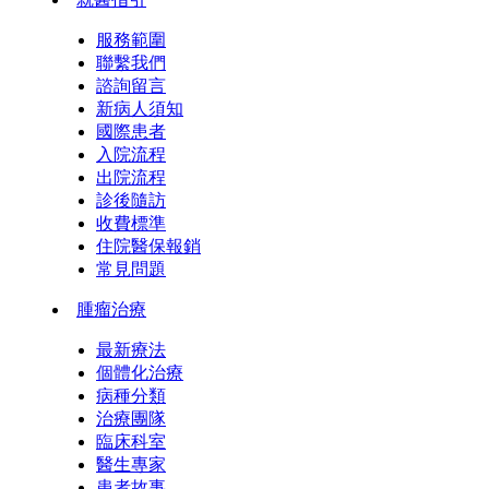
服務範圍
聯繫我們
諮詢留言
新病人須知
國際患者
入院流程
出院流程
診後隨訪
收費標準
住院醫保報銷
常見問題
腫瘤治療
最新療法
個體化治療
病種分類
治療團隊
臨床科室
醫生專家
患者故事