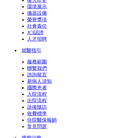
復大歷史
環境展示
儀器設備
榮譽獎項
社會責任
JCI認證
人才招聘
就醫指引
服務範圍
聯繫我們
諮詢留言
新病人須知
國際患者
入院流程
出院流程
診後隨訪
收費標準
住院醫保報銷
常見問題
腫瘤治療