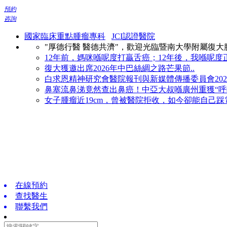
預約
咨詢
國家臨床重點腫瘤專科
JCI認證醫院
"厚德行醫 醫德共濟"，歡迎光臨暨南大學附屬復
12年前，媽咪喺呢度打贏舌癌；12年後，我喺呢度正
復大獲邀出席2026年中巴絲綢之路芒果節..
白求恩精神研究會醫院報刊與新媒體傳播委員會2026
鼻塞流鼻涕竟然查出鼻癌！中亞大叔喺廣州重獲“呼吸
女子腫瘤近19cm，曾被醫院拒收，如今卻能自己踩電
在線預約
查找醫生
聯繫我們