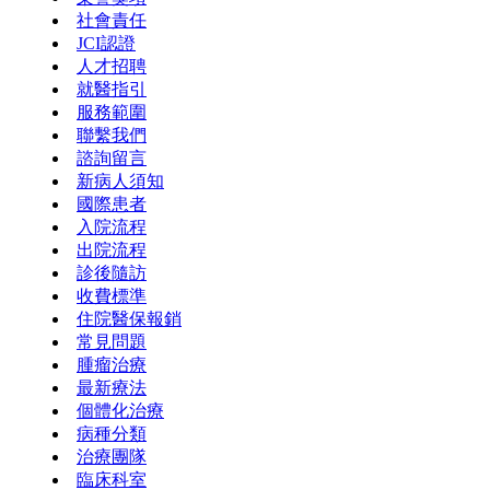
社會責任
JCI認證
人才招聘
就醫指引
服務範圍
聯繫我們
諮詢留言
新病人須知
國際患者
入院流程
出院流程
診後隨訪
收費標準
住院醫保報銷
常見問題
腫瘤治療
最新療法
個體化治療
病種分類
治療團隊
臨床科室