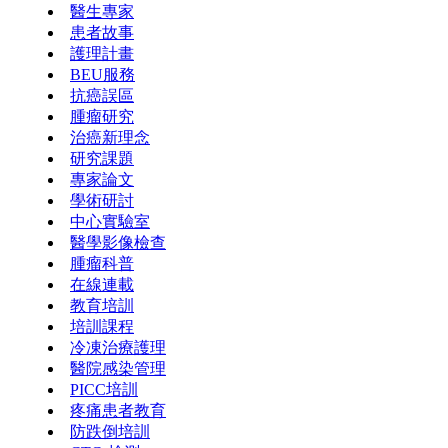
醫生專家
患者故事
護理計畫
BEU服務
抗癌誤區
腫瘤研究
治癌新理念
研究課題
專家論文
學術研討
中心實驗室
醫學影像檢查
腫瘤科普
在線連載
教育培訓
培訓課程
冷凍治療護理
醫院感染管理
PICC培訓
疼痛患者教育
防跌倒培訓