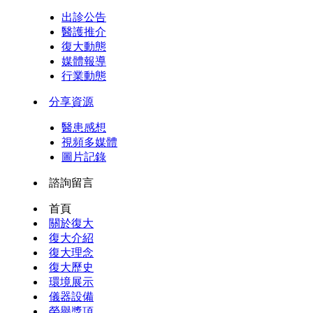
出診公告
醫護推介
復大動態
媒體報導
行業動態
分享資源
醫患感想
視頻多媒體
圖片記錄
諮詢留言
首頁
關於復大
復大介紹
復大理念
復大歷史
環境展示
儀器設備
榮譽獎項