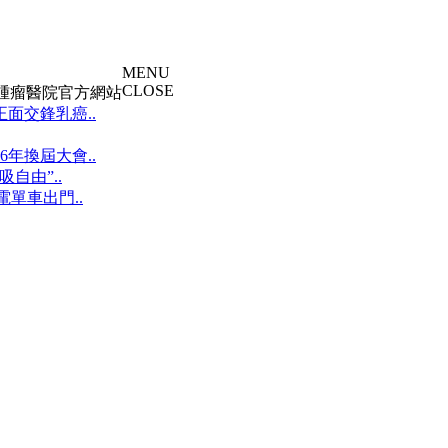
MENU
CLOSE
大腫瘤醫院官方網站
面交鋒乳癌..
年換屆大會..
自由”..
單車出門..