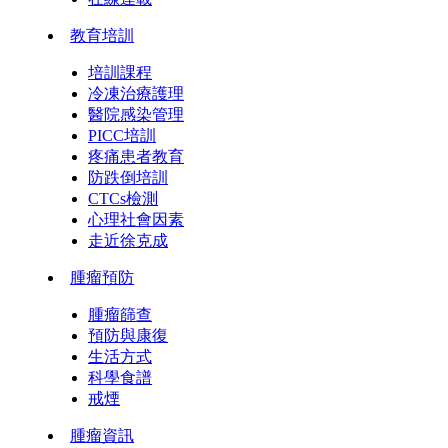
教育培訓
培訓課程
冷凍治療護理
醫院感染管理
PICC培訓
疼痛患者教育
防跌倒培訓
CTCs檢測
心理社會因素
走近徐克成
腫瘤預防
腫瘤篩查
預防與康復
生活方式
科學食譜
戒煙
腫瘤資訊