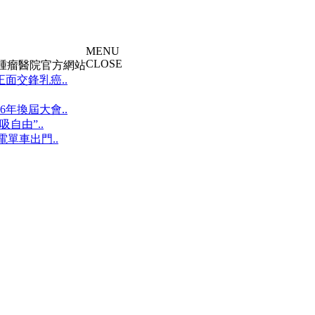
MENU
CLOSE
大腫瘤醫院官方網站
面交鋒乳癌..
年換屆大會..
自由”..
單車出門..