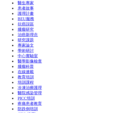
醫生專家
患者故事
護理計畫
BEU服務
抗癌誤區
腫瘤研究
治癌新理念
研究課題
專家論文
學術研討
中心實驗室
醫學影像檢查
腫瘤科普
在線連載
教育培訓
培訓課程
冷凍治療護理
醫院感染管理
PICC培訓
疼痛患者教育
防跌倒培訓