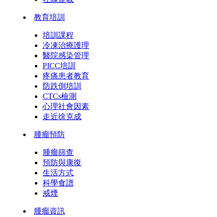
教育培訓
培訓課程
冷凍治療護理
醫院感染管理
PICC培訓
疼痛患者教育
防跌倒培訓
CTCs檢測
心理社會因素
走近徐克成
腫瘤預防
腫瘤篩查
預防與康復
生活方式
科學食譜
戒煙
腫瘤資訊