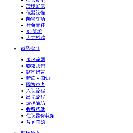
復大歷史
環境展示
儀器設備
榮譽獎項
社會責任
JCI認證
人才招聘
就醫指引
服務範圍
聯繫我們
諮詢留言
新病人須知
國際患者
入院流程
出院流程
診後隨訪
收費標準
住院醫保報銷
常見問題
腫瘤治療