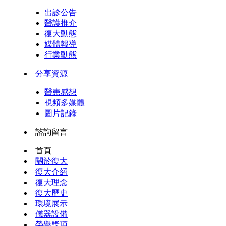
出診公告
醫護推介
復大動態
媒體報導
行業動態
分享資源
醫患感想
視頻多媒體
圖片記錄
諮詢留言
首頁
關於復大
復大介紹
復大理念
復大歷史
環境展示
儀器設備
榮譽獎項