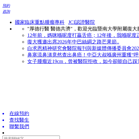
預約
咨詢
國家臨床重點腫瘤專科
JCI認證醫院
"厚德行醫 醫德共濟"，歡迎光臨暨南大學附屬復
12年前，媽咪喺呢度打贏舌癌；12年後，我喺呢度正
復大獲邀出席2026年中巴絲綢之路芒果節..
白求恩精神研究會醫院報刊與新媒體傳播委員會2026
鼻塞流鼻涕竟然查出鼻癌！中亞大叔喺廣州重獲“呼吸
女子腫瘤近19cm，曾被醫院拒收，如今卻能自己踩電
在線預約
查找醫生
聯繫我們