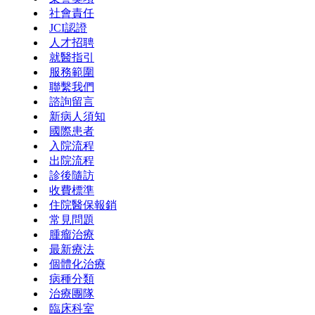
社會責任
JCI認證
人才招聘
就醫指引
服務範圍
聯繫我們
諮詢留言
新病人須知
國際患者
入院流程
出院流程
診後隨訪
收費標準
住院醫保報銷
常見問題
腫瘤治療
最新療法
個體化治療
病種分類
治療團隊
臨床科室