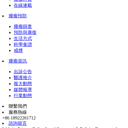
在線連載
腫瘤預防
腫瘤篩查
預防與康復
生活方式
科學食譜
戒煙
腫瘤資訊
出診公告
醫護推介
復大動態
媒體報導
行業動態
聯繫我們
服務熱線
+86 18922261712
諮詢留言