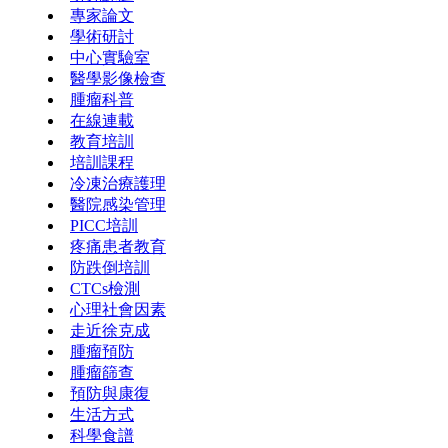
專家論文
學術研討
中心實驗室
醫學影像檢查
腫瘤科普
在線連載
教育培訓
培訓課程
冷凍治療護理
醫院感染管理
PICC培訓
疼痛患者教育
防跌倒培訓
CTCs檢測
心理社會因素
走近徐克成
腫瘤預防
腫瘤篩查
預防與康復
生活方式
科學食譜