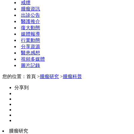
戒煙
腫瘤資訊
出診公告
醫護推介
復大動態
媒體報導
行業動態
分享資源
醫患感想
視頻多媒體
圖片記錄
您的位置：首頁 >
腫瘤研究
>
腫瘤科普
分享到
腫瘤研究