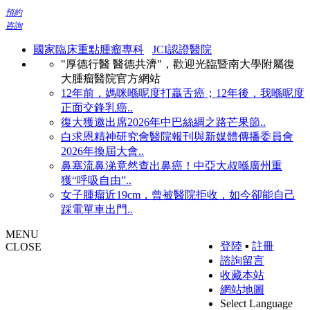
預約
咨詢
國家臨床重點腫瘤專科
JCI認證醫院
"厚德行醫 醫德共濟"，歡迎光臨暨南大學附屬復
大腫瘤醫院官方網站
12年前，媽咪喺呢度打贏舌癌；12年後，我喺呢度
正面交鋒乳癌..
復大獲邀出席2026年中巴絲綢之路芒果節..
白求恩精神研究會醫院報刊與新媒體傳播委員會
2026年換屆大會..
鼻塞流鼻涕竟然查出鼻癌！中亞大叔喺廣州重
獲“呼吸自由”..
女子腫瘤近19cm，曾被醫院拒收，如今卻能自己
踩電單車出門..
MENU
登陸
▪
註冊
CLOSE
諮詢留言
收藏本站
網站地圖
Select Language