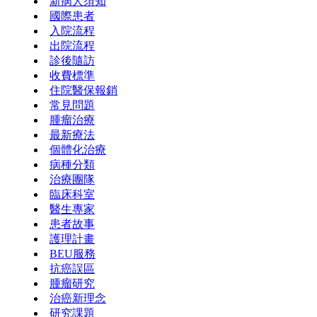
新病人須知
國際患者
入院流程
出院流程
診後隨訪
收費標準
住院醫保報銷
常見問題
腫瘤治療
最新療法
個體化治療
病種分類
治療團隊
臨床科室
醫生專家
患者故事
護理計畫
BEU服務
抗癌誤區
腫瘤研究
治癌新理念
研究課題