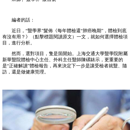
編者的話：
近日，“毉學界”髮佈《每年體檢還“肺癌晚期”，體檢到底
有沒有用？》（點擊標題閱讀原文）一文，就如何選擇體檢項
目，進行分析。
然而，選對項目，隻是箇開始。上海交通大學毉學院附屬
新華毉院體檢中心主任、外科主任毉師陳磥錶示，更重要的
是“正確解讀”體檢報告，再來決定下一步是讓受檢者就毉、隨
訪，還是做健康筦理。