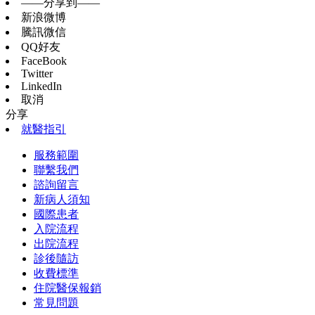
——分享到——
新浪微博
騰訊微信
QQ好友
FaceBook
Twitter
LinkedIn
取消
分享
就醫指引
服務範圍
聯繫我們
諮詢留言
新病人須知
國際患者
入院流程
出院流程
診後隨訪
收費標準
住院醫保報銷
常見問題