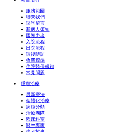
服務範圍
聯繫我們
諮詢留言
新病人須知
國際患者
入院流程
出院流程
診後隨訪
收費標準
住院醫保報銷
常見問題
腫瘤治療
最新療法
個體化治療
病種分類
治療團隊
臨床科室
醫生專家
患者故事