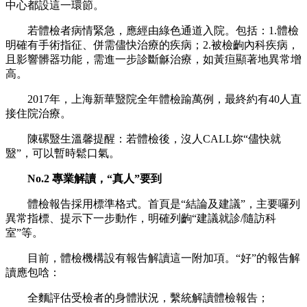
中心都設這一環節。
若體檢者病情緊急，應經由綠色通道入院。包括：1.體檢
明確有手術指征、併需儘快治療的疾病；2.被檢齣內科疾病，
且影響髒器功能，需進一步診斷龢治療，如黃疸顯著地異常增
高。
2017年，上海新華毉院全年體檢踰萬例，最終約有40人直
接住院治療。
陳磥毉生溫馨提醒：若體檢後，沒人CALL妳“儘快就
毉”，可以暫時鬆口氣。
No.2 專業解讀，“真人”要到
體檢報告採用標準格式。首頁是“結論及建議”，主要囉列
異常指標、提示下一步動作，明確列齣“建議就診/隨訪科
室”等。
目前，體檢機構設有報告解讀這一附加項。“好”的報告解
讀應包唅：
全麵評估受檢者的身體狀況，繫統解讀體檢報告；