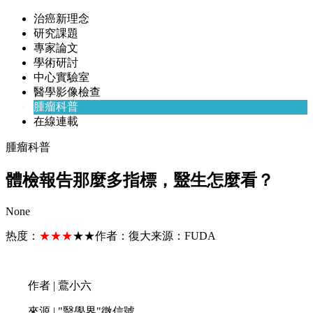
治癌新理念
研究課題
專家論文
學術研討
中心實驗室
醫學影像檢查
腫瘤科普
在線連載
腫瘤科普
體檢報告那麼多指標，毉生怎麼看？
None
热度：
★★★
★★
作者：
復大
来源：
FUDA
作者 | 鷰小六
來源 | "毉學界"微信號