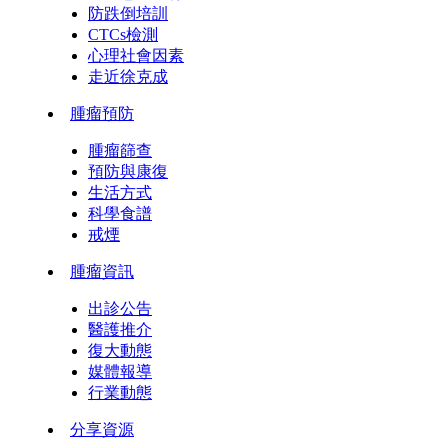
防跌倒培訓
CTCs檢測
心理社會因素
走近徐克成
腫瘤預防
腫瘤篩查
預防與康復
生活方式
科學食譜
戒煙
腫瘤資訊
出診公告
醫護推介
復大動態
媒體報導
行業動態
分享資源