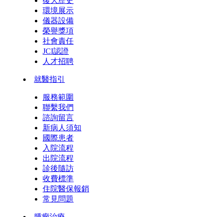
復大歷史
環境展示
儀器設備
榮譽獎項
社會責任
JCI認證
人才招聘
就醫指引
服務範圍
聯繫我們
諮詢留言
新病人須知
國際患者
入院流程
出院流程
診後隨訪
收費標準
住院醫保報銷
常見問題
腫瘤治療