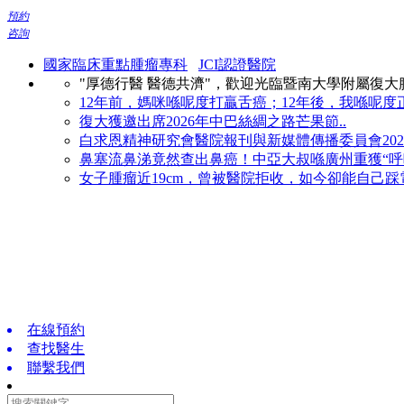
預約
咨詢
國家臨床重點腫瘤專科
JCI認證醫院
"厚德行醫 醫德共濟"，歡迎光臨暨南大學附屬復
12年前，媽咪喺呢度打贏舌癌；12年後，我喺呢度正
復大獲邀出席2026年中巴絲綢之路芒果節..
白求恩精神研究會醫院報刊與新媒體傳播委員會2026
鼻塞流鼻涕竟然查出鼻癌！中亞大叔喺廣州重獲“呼吸
女子腫瘤近19cm，曾被醫院拒收，如今卻能自己踩電
在線預約
查找醫生
聯繫我們