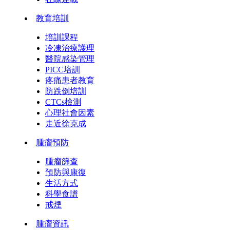
教育培訓
培訓課程
冷凍治療護理
醫院感染管理
PICC培訓
疼痛患者教育
防跌倒培訓
CTCs檢測
心理社會因素
走近徐克成
腫瘤預防
腫瘤篩查
預防與康復
生活方式
科學食譜
戒煙
腫瘤資訊