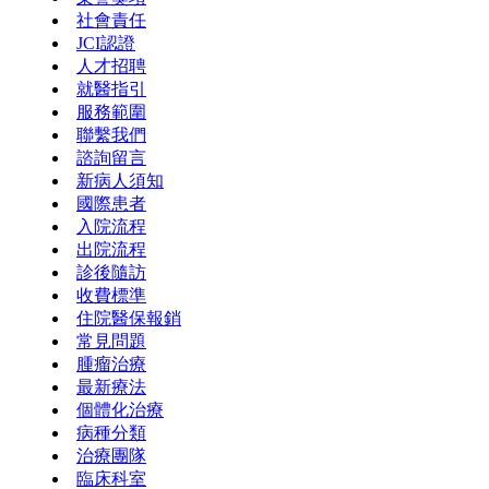
社會責任
JCI認證
人才招聘
就醫指引
服務範圍
聯繫我們
諮詢留言
新病人須知
國際患者
入院流程
出院流程
診後隨訪
收費標準
住院醫保報銷
常見問題
腫瘤治療
最新療法
個體化治療
病種分類
治療團隊
臨床科室