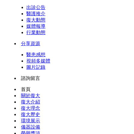
出診公告
醫護推介
復大動態
媒體報導
行業動態
分享資源
醫患感想
視頻多媒體
圖片記錄
諮詢留言
首頁
關於復大
復大介紹
復大理念
復大歷史
環境展示
儀器設備
榮譽獎項