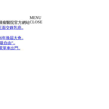
MENU
CLOSE
大腫瘤醫院官方網站
面交鋒乳癌..
年換屆大會..
自由”..
單車出門..