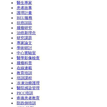
醫生專家
患者故事
護理計畫
BEU服務
抗癌誤區
腫瘤研究
治癌新理念
研究課題
專家論文
學術研討
中心實驗室
醫學影像檢查
腫瘤科普
在線連載
教育培訓
培訓課程
冷凍治療護理
醫院感染管理
PICC培訓
疼痛患者教育
防跌倒培訓