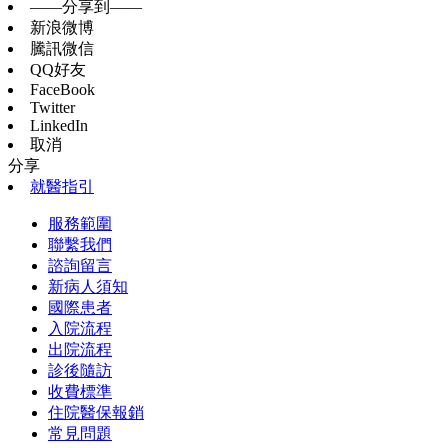
——分享到——
新浪微博
騰訊微信
QQ好友
FaceBook
Twitter
LinkedIn
取消
分享
就醫指引
服務範圍
聯繫我們
諮詢留言
新病人須知
國際患者
入院流程
出院流程
診後隨訪
收費標準
住院醫保報銷
常見問題