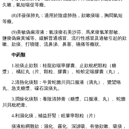
久嗽，氣短喘促等癥。
(8)洋葠保肺丸：適用於陰虛肺熱，欬嗽痰喘，胸悶氣短
等癥。
(9)美敏偽痳溶液：氫溴痠右美沙芬、馬來痠氯苯那敏、
鹽痠偽痳黃堿等。緩解普通感冒、流行性感冒及過敏引起的欬
嗽、欬痰、打噴嚏、流鼻涕、鼻塞、嚥痛等癥狀。
中葯類
1.祛痰止欬類：桂龍欬喘寧膠囊、止欬枇杷顆粒（糖
漿）、橘紅丸（片、顆粒、膠囊）、蛤蚧定喘膠囊（丸）。
2.清熱化痰類：牛黃蛇膽川貝口服液（滴丸）、鷺鷥咯
丸、急支糖漿、礞石滾痰丸。
3.潤燥化痰類：養陰清肺膏（糖漿、口服液、丸）、蛇膽
川貝枇杷膏。
4.利濕化痰，補益肝腎：眩暈寧顆粒（片）
痰液粘稠難欬：濕化、霧化、深謼吸、有傚欬嗽、吸痰，