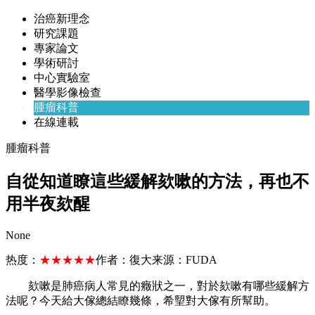
治癌新理念
研究課題
專家論文
學術研討
中心實驗室
醫學影像檢查
腫瘤科普
在線連載
腫瘤科普
自從知道瞭這些緩解欬嗽的方法，再也不
用半夜欬醒
None
热度：
★★★★★
作者：
復大
来源：
FUDA
欬嗽是肺癌病人常見的癥狀之一，對於欬嗽有哪些緩解方
法呢？今天給大傢總結瞭幾條，希朢對大傢有所幫助。