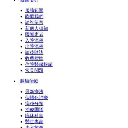
服務範圍
聯繫我們
諮詢留言
新病人須知
國際患者
入院流程
出院流程
診後隨訪
收費標準
住院醫保報銷
常見問題
腫瘤治療
最新療法
個體化治療
病種分類
治療團隊
臨床科室
醫生專家
患者故事