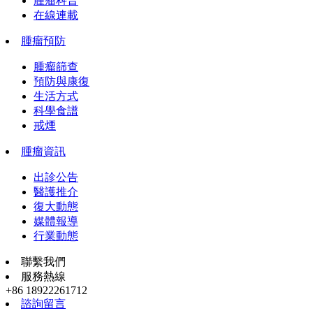
腫瘤科普
在線連載
腫瘤預防
腫瘤篩查
預防與康復
生活方式
科學食譜
戒煙
腫瘤資訊
出診公告
醫護推介
復大動態
媒體報導
行業動態
聯繫我們
服務熱線
+86 18922261712
諮詢留言