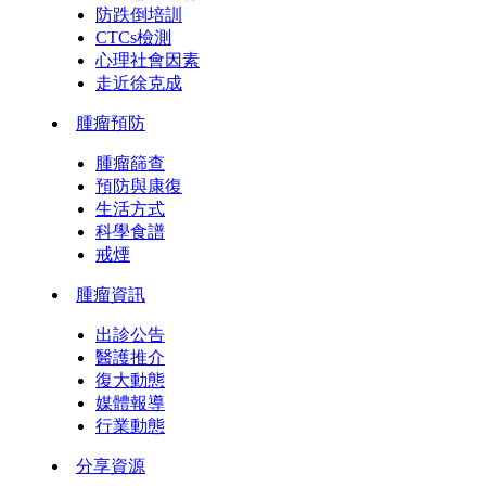
防跌倒培訓
CTCs檢測
心理社會因素
走近徐克成
腫瘤預防
腫瘤篩查
預防與康復
生活方式
科學食譜
戒煙
腫瘤資訊
出診公告
醫護推介
復大動態
媒體報導
行業動態
分享資源