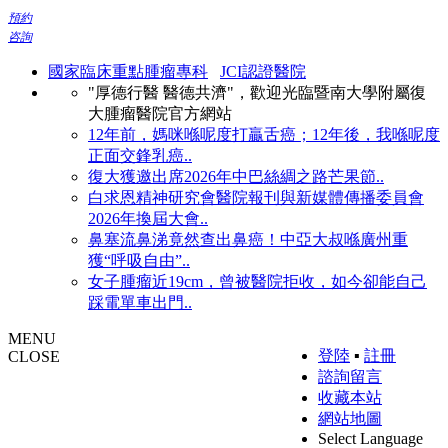
預約
咨詢
國家臨床重點腫瘤專科
JCI認證醫院
"厚德行醫 醫德共濟"，歡迎光臨暨南大學附屬復
大腫瘤醫院官方網站
12年前，媽咪喺呢度打贏舌癌；12年後，我喺呢度
正面交鋒乳癌..
復大獲邀出席2026年中巴絲綢之路芒果節..
白求恩精神研究會醫院報刊與新媒體傳播委員會
2026年換屆大會..
鼻塞流鼻涕竟然查出鼻癌！中亞大叔喺廣州重
獲“呼吸自由”..
女子腫瘤近19cm，曾被醫院拒收，如今卻能自己
踩電單車出門..
MENU
登陸
▪
註冊
CLOSE
諮詢留言
收藏本站
網站地圖
Select Language