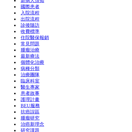
新病人須知
國際患者
入院流程
出院流程
診後隨訪
收費標準
住院醫保報銷
常見問題
腫瘤治療
最新療法
個體化治療
病種分類
治療團隊
臨床科室
醫生專家
患者故事
護理計畫
BEU服務
抗癌誤區
腫瘤研究
治癌新理念
研究課題