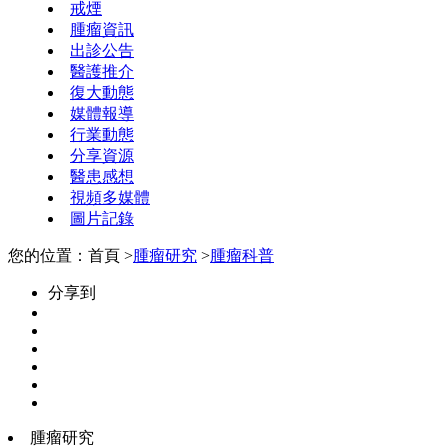
戒煙
腫瘤資訊
出診公告
醫護推介
復大動態
媒體報導
行業動態
分享資源
醫患感想
視頻多媒體
圖片記錄
您的位置：首頁 >
腫瘤研究
>
腫瘤科普
分享到
腫瘤研究