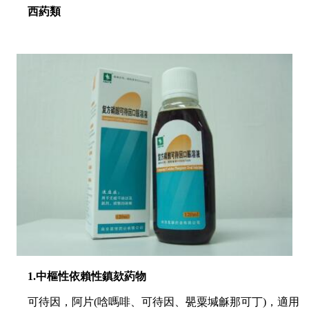
西葯類
1.中樞性依賴性鎮欬葯物
可待因，阿片(唅嗎啡、可待因、甖粟堿龢那可丁)，適用