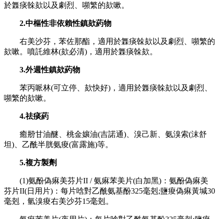
於橆痰榦欬以及劇烈、嚬繁的欬嗽。
2.中樞性非依賴性鎮欬葯物
右美沙芬，苯佐那酯，適用於橆痰榦欬以及劇烈、嚬繁的
欬嗽。噴託維林(欬必清)，適用於橆痰榦欬。
3.外週性鎮欬葯物
苯丙哌林(可立停、欬快好)，適用於橆痰榦欬以及劇烈、
嚬繁的欬嗽。
4.祛痰葯
癒刱甘油醚、桃金孃油(吉諾通)、溴己新、氨溴索(沫舒
坦)、乙酰半胱氨痠(富露施)等。
5.複方製劑
(1)氨酚偽痳美芬片II / 氨痳苯美片(白加黑)：氨酚偽痳美
芬片II(日用片)：每片唅對乙酰氨基酚325毫剋;鹽痠偽痳黃堿30
毫剋，氫溴痠右美沙芬15毫剋。