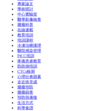
專家論文
學術研討
中心實驗室
醫學影像檢查
腫瘤科普
在線連載
教育培訓
培訓課程
冷凍治療護理
醫院感染管理
PICC培訓
疼痛患者教育
防跌倒培訓
CTCs檢測
心理社會因素
走近徐克成
腫瘤預防
腫瘤篩查
預防與康復
生活方式
科學食譜