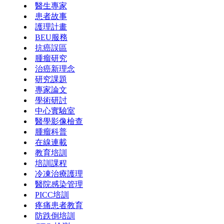
醫生專家
患者故事
護理計畫
BEU服務
抗癌誤區
腫瘤研究
治癌新理念
研究課題
專家論文
學術研討
中心實驗室
醫學影像檢查
腫瘤科普
在線連載
教育培訓
培訓課程
冷凍治療護理
醫院感染管理
PICC培訓
疼痛患者教育
防跌倒培訓