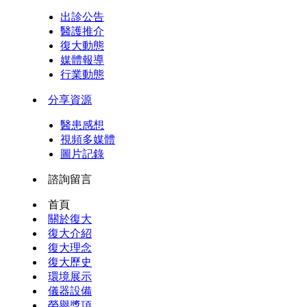
出診公告
醫護推介
復大動態
媒體報導
行業動態
分享資源
醫患感想
視頻多媒體
圖片記錄
諮詢留言
首頁
關於復大
復大介紹
復大理念
復大歷史
環境展示
儀器設備
榮譽獎項