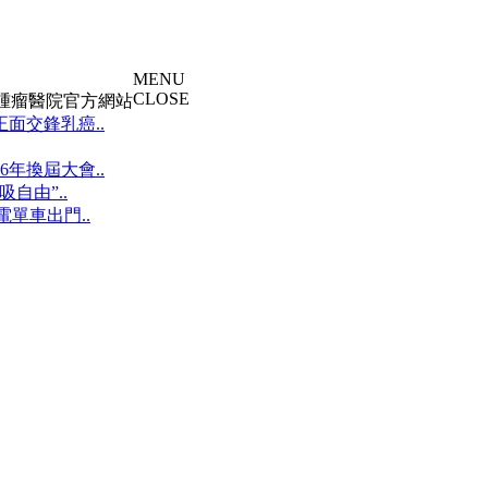
MENU
CLOSE
大腫瘤醫院官方網站
面交鋒乳癌..
年換屆大會..
自由”..
單車出門..