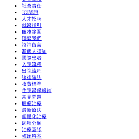
社會責任
JCI認證
人才招聘
就醫指引
服務範圍
聯繫我們
諮詢留言
新病人須知
國際患者
入院流程
出院流程
診後隨訪
收費標準
住院醫保報銷
常見問題
腫瘤治療
最新療法
個體化治療
病種分類
治療團隊
臨床科室