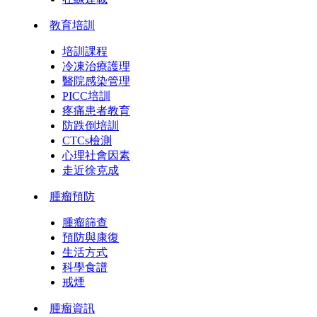
教育培訓
培訓課程
冷凍治療護理
醫院感染管理
PICC培訓
疼痛患者教育
防跌倒培訓
CTCs檢測
心理社會因素
走近徐克成
腫瘤預防
腫瘤篩查
預防與康復
生活方式
科學食譜
戒煙
腫瘤資訊