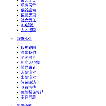
復大歷史
環境展示
儀器設備
榮譽獎項
社會責任
JCI認證
人才招聘
就醫指引
服務範圍
聯繫我們
諮詢留言
新病人須知
國際患者
入院流程
出院流程
診後隨訪
收費標準
住院醫保報銷
常見問題
腫瘤治療