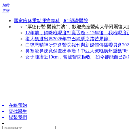
預約
咨詢
國家臨床重點腫瘤專科
JCI認證醫院
"厚德行醫 醫德共濟"，歡迎光臨暨南大學附屬復
12年前，媽咪喺呢度打贏舌癌；12年後，我喺呢度正
復大獲邀出席2026年中巴絲綢之路芒果節..
白求恩精神研究會醫院報刊與新媒體傳播委員會2026
鼻塞流鼻涕竟然查出鼻癌！中亞大叔喺廣州重獲“呼吸
女子腫瘤近19cm，曾被醫院拒收，如今卻能自己踩電
在線預約
查找醫生
聯繫我們