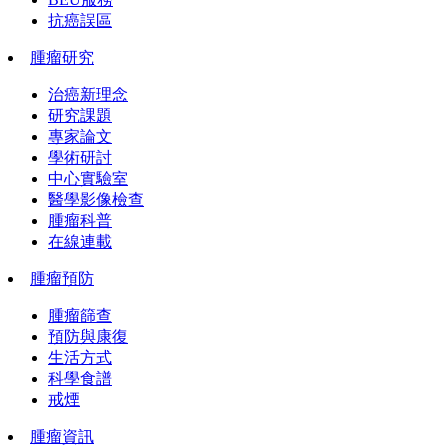
抗癌誤區
腫瘤研究
治癌新理念
研究課題
專家論文
學術研討
中心實驗室
醫學影像檢查
腫瘤科普
在線連載
腫瘤預防
腫瘤篩查
預防與康復
生活方式
科學食譜
戒煙
腫瘤資訊