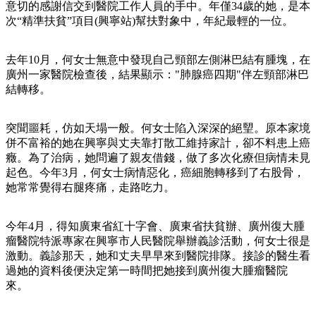
意切的感謝信交到醫院工作人員的手中。年僅34歲的她，是本
次“精準扶貧”項目(興寧站)幫扶對象中，年紀最輕的一位。
去年10月，何女士無意中發現自己頸部左側淋巴結有腫塊，在
廣州一家醫院檢查後，結果顯示："肺腺癌四期"伴左頸部淋巴
結轉移。
突聞噩耗，仿如天塌一般。何女士陷入深深的絕朢。原本家境
併不富裕的她在興寧與丈夫靠打散工維持家計，卻不料患上癌
癥。為了治病，她問遍了親友借錢，做了多次化療但病情未見
起色。今年3月，何女士病情惡化，癌細胞轉移到了右股骨，
她常常覺得右腿疼痛，走路吃力。
今年4月，得知廣東省紅十字會、廣東省扶貧辦、廣州復大腫
瘤醫院特派專家在興寧市人民醫院舉辦義診活動，何女士很是
激動。義診那天，她和丈夫早早來到醫院排隊。接診的醫生看
過她的資料後便決定第一時間把她接到廣州復大腫瘤醫院
來。