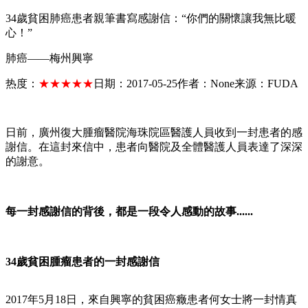
34歲貧困肺癌患者親筆書寫感謝信：“你們的關懷讓我無比暖
心！”
肺癌——梅州興寧
热度：
★★★★★
日期：
2017-05-25
作者：
None
来源：
FUDA
日前，廣州復大腫瘤醫院海珠院區醫護人員收到一封患者的感
謝信。在這封來信中，患者向醫院及全體醫護人員表達了深深
的謝意。
每一封感謝信的背後，都是一段令人感動的故事......
34歲貧困腫瘤患者的一封感謝信
2017年5月18日，來自興寧的貧困癌癥患者何女士將一封情真