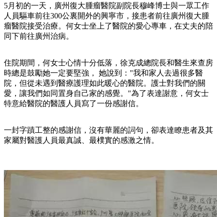
5月初的一天，廣州復大腫瘤醫院副院長穆峰博士與一眾工作
人員驅車前往300公裏開外的興寧市，接患者前往廣州復大腫
瘤醫院接受治療。何女士坐上了醫院的愛心專車，在丈夫的陪
同下前往廣州治病。
住院期間，何女士心情十分低落，徐克成總院長和醫生來查房
時總是鼓勵她一定要堅強， 她說到："我和家人去過很多醫
院，但從未遇到醫療護理如此暖心的醫院。護士對我們的關
愛，讓我們如同置身自己家的感覺。"為了表達謝意，何女士
特意給醫院的醫護人員寫了一份感謝信。
一封字蹟工整的感謝信，沒有華麗的詞句，卻表達瞭患者及其
家屬對醫護人員最真誠、最樸實的感激之情。