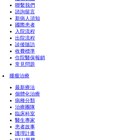
聯繫我們
諮詢留言
新病人須知
國際患者
入院流程
出院流程
診後隨訪
收費標準
住院醫保報銷
常見問題
腫瘤治療
最新療法
個體化治療
病種分類
治療團隊
臨床科室
醫生專家
患者故事
護理計畫
BEU服務