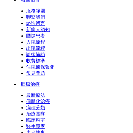
服務範圍
聯繫我們
諮詢留言
新病人須知
國際患者
入院流程
出院流程
診後隨訪
收費標準
住院醫保報銷
常見問題
腫瘤治療
最新療法
個體化治療
病種分類
治療團隊
臨床科室
醫生專家
患者故事