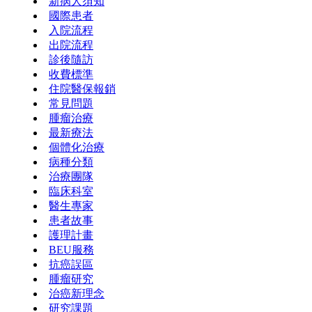
新病人須知
國際患者
入院流程
出院流程
診後隨訪
收費標準
住院醫保報銷
常見問題
腫瘤治療
最新療法
個體化治療
病種分類
治療團隊
臨床科室
醫生專家
患者故事
護理計畫
BEU服務
抗癌誤區
腫瘤研究
治癌新理念
研究課題