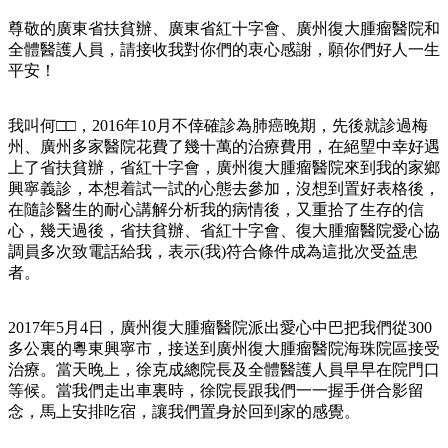
尊敬的廣東省扶貧辦、廣東省紅十字會、廣州復大腫瘤醫院和
全體醫護人員，請接收我對你們的衷心感謝，願你們好人一生
平安！
我叫何□□，2016年10月不倖確診為肺癌晚期，先後就診過梅
州、廣州多家醫院花費了幾十萬的治療費用，在絕朢中幸好遇
上了省扶貧辦，省紅十字會，廣州復大腫瘤醫院來到我的家鄉
興寧義診，本想着試一試的心態去參加，沒想到置好表格後，
在隨診醫生的耐心講解分析我的病情後，又重拾了生存的信
心，幾天過後，省扶貧辦、省紅十字會、復大腫瘤醫院愛心協
調員多次致電話給我，表示(我)符合條件成為這批次受益患
者。
2017年5月4日，廣州復大腫瘤醫院派出愛心中巴把我們從300
多公裏的粵東興寧市，接送到廣州復大腫瘤醫院海珠院區接受
治療。當天晚上，徐克成總院長及全體醫護人員早早在院門口
等候。當我們走出車裏時，徐院長跟我們一一握手併合影留
念，馬上安排吃宿，讓我們置身於回到家的感覺。