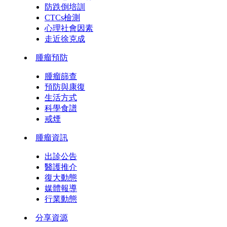
防跌倒培訓
CTCs檢測
心理社會因素
走近徐克成
腫瘤預防
腫瘤篩查
預防與康復
生活方式
科學食譜
戒煙
腫瘤資訊
出診公告
醫護推介
復大動態
媒體報導
行業動態
分享資源