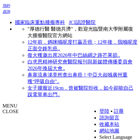
預約
咨詢
國家臨床重點腫瘤專科
JCI認證醫院
"厚德行醫 醫德共濟"，歡迎光臨暨南大學附屬復
大腫瘤醫院官方網站
12年前，媽咪喺呢度打贏舌癌；12年後，我喺呢度
正面交鋒乳癌..
復大獲邀出席2026年中巴絲綢之路芒果節..
白求恩精神研究會醫院報刊與新媒體傳播委員會
2026年換屆大會..
鼻塞流鼻涕竟然查出鼻癌！中亞大叔喺廣州重
獲“呼吸自由”..
女子腫瘤近19cm，曾被醫院拒收，如今卻能自己
踩電單車出門..
MENU
登陸
▪
註冊
CLOSE
諮詢留言
收藏本站
網站地圖
Select Language