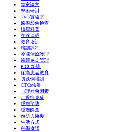
專家論文
學術研討
中心實驗室
醫學影像檢查
腫瘤科普
在線連載
教育培訓
培訓課程
冷凍治療護理
醫院感染管理
PICC培訓
疼痛患者教育
防跌倒培訓
CTCs檢測
心理社會因素
走近徐克成
腫瘤預防
腫瘤篩查
預防與康復
生活方式
科學食譜