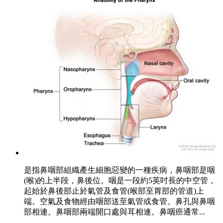
是指鼻咽部組織產生細胞惡變的一種疾病，鼻咽部是咽
(喉)的上半段，鼻後位。咽是一段約5英吋長的中空管，
起始於鼻後部止於氣管及食管(喉部至胃部的管道)上
端。空氣及食物經由咽部送至氣管或食管。鼻孔與鼻咽
部相連。鼻咽部兩端開口處與耳相連。鼻咽癌通常...