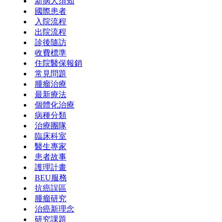
新病人須知
國際患者
入院流程
出院流程
診後隨訪
收費標準
住院醫保報銷
常見問題
腫瘤治療
最新療法
個體化治療
病種分類
治療團隊
臨床科室
醫生專家
患者故事
護理計畫
BEU服務
抗癌誤區
腫瘤研究
治癌新理念
研究課題