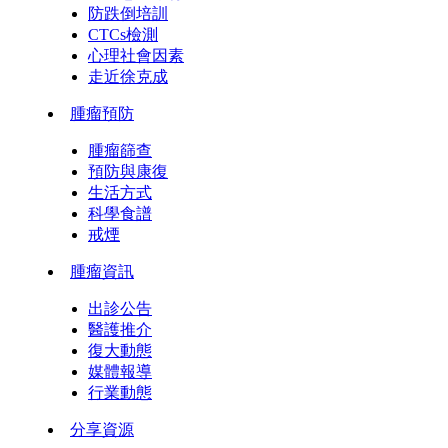
防跌倒培訓
CTCs檢測
心理社會因素
走近徐克成
腫瘤預防
腫瘤篩查
預防與康復
生活方式
科學食譜
戒煙
腫瘤資訊
出診公告
醫護推介
復大動態
媒體報導
行業動態
分享資源