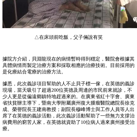
△在床頭前吃飯，父子倆說有笑
據院方介紹，貝淵龍現在的病情暫時得到穩定，醫院會根據其
具體病情而製定治療方案和採取相應的治療技術。目前採用的
是化療結合電療的治療方法。
據悉，此次義診項目幫助的人不止貝子標一傢，在英德的義診
現場，當天吸引了超過200位英德及周邊的市民前來就診，不
少人更是從偏遠鄉鎮特地趕過來的。在廣東省紅十字會、廣東
省扶貧辦主導下，暨南大學附屬廣州復大腫瘤醫院總院長徐克
成、榮譽院長王建南教授；副院長穆峰博士與工作人員等人出
席了在英德的義診活動，此次義診活動幫助了一些無力支撐治
病費用的窮苦人家，在英德就資助了10位病人過來廣州接受治
療。