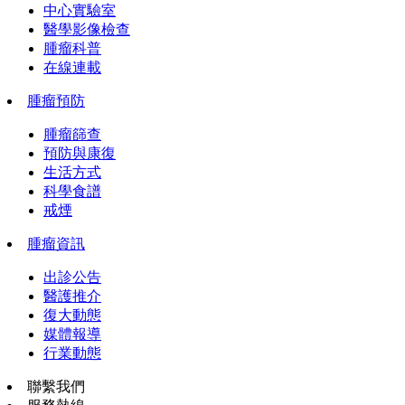
中心實驗室
醫學影像檢查
腫瘤科普
在線連載
腫瘤預防
腫瘤篩查
預防與康復
生活方式
科學食譜
戒煙
腫瘤資訊
出診公告
醫護推介
復大動態
媒體報導
行業動態
聯繫我們