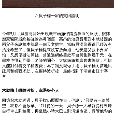
△貝子標一家的貧困證明
今年5月，貝淵龍開始出現嚴重頭痛伴隨流鼻血的癥狀，輾轉
幾家醫院最終被確診為鼻咽癌，高昂的治療費用對本就貧困的
兩父子來說根本就是一個天文數字。當時貝淵龍覺得已經沒有
治療希朢了，但貝子標從來沒有放棄過，他安慰父親不要害
怕，又想儘辦法籌錢。曾通過網絡籌款平台籌集到幾千元；在
學校也得到同學、老師的關心，大家紛紛捐賣舊書籌款，可惜
只能對付着交了檢查費；為了讓父親做手術，貝子標向當地民
政局和婦聯求助，在輾轉波折後，最終找到了清遠市紅十字
會。
求助路上輾轉波折，幸遇好心人
回憶起求助經過，貝子標仍歷歷在目，他說："只要有一線希
朢，我都不會放棄。"7月份的一天，貝子標一大早就從村裏騎
自行車去到鎮裏，再坐幾小時大巴去到清遠市區，儘管他帶的