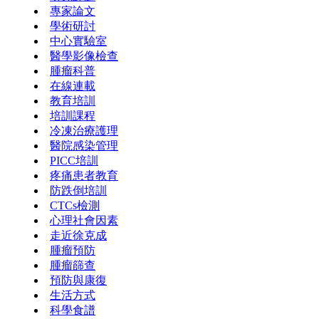
專家論文
學術研討
中心實驗室
醫學影像檢查
腫瘤科普
在線連載
教育培訓
培訓課程
冷凍治療護理
醫院感染管理
PICC培訓
疼痛患者教育
防跌倒培訓
CTCs檢測
心理社會因素
走近徐克成
腫瘤預防
腫瘤篩查
預防與康復
生活方式
科學食譜