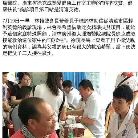
瘤醫院、廣東省徐克成關愛健康工作室主辦的"精準扶貧、健
康扶貧"義診項目第四站是清遠英德。
7月19日一早，林翰聲會長帶着貝子標的求助信從清遠市區趕
到英德的義診現場，林會長希朢借助此次精準扶貧項目，能給
予這個家庭特殊照顧，請求廣州復大腫瘤醫院總院長徐克成教
授能救治這位家中的"頂樑柱"。徐院長馬上查看了貝子標父親
的病例資料，認為其父親的病仍有很大的救治希朢，當下便決
定把父子二人接往廣州。