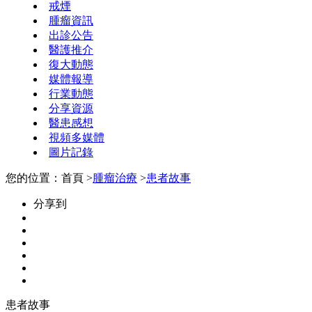
戒煙
腫瘤資訊
出診公告
醫護推介
復大動態
媒體報導
行業動態
分享資源
醫患感想
視頻多媒體
圖片記錄
您的位置：首頁 >
腫瘤治療
>
患者故事
分享到
患者故事