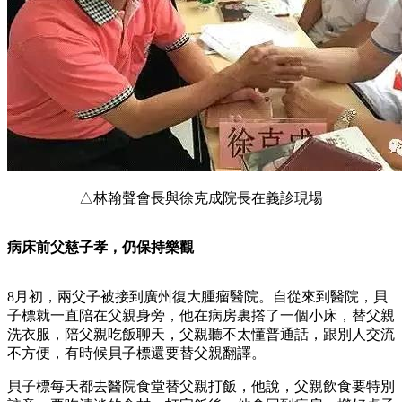
△林翰聲會長與徐克成院長在義診現場
病床前父慈子孝，仍保持樂觀
8月初，兩父子被接到廣州復大腫瘤醫院。自從來到醫院，貝
子標就一直陪在父親身旁，他在病房裏撘了一個小床，替父親
洗衣服，陪父親吃飯聊天，父親聽不太懂普通話，跟別人交流
不方便，有時候貝子標還要替父親翻譯。
貝子標每天都去醫院食堂替父親打飯，他說，父親飲食要特別