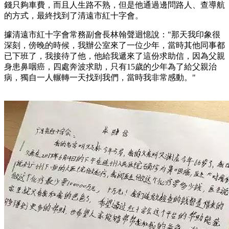
錢只夠車費，而且人生路不熟，但是他通過邊問路人、查導航
的方式，最終找到了清遠市紅十字會。
據清遠市紅十字會常務副會長林翰聲迴憶說："那天我印象很
深刻，傍晚的時候，我辦公室來了一位少年，當時其他同事都
已下班了，我接待了他，他給我遞來了這份求助信，因為父親
身患鼻咽癌，四處奔波求助，只有15歲的少年為了給父親治
病，獨自一人輾轉一天找到我們，當時我非常感動。"