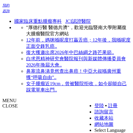
預約
咨詢
國家臨床重點腫瘤專科
JCI認證醫院
"厚德行醫 醫德共濟"，歡迎光臨暨南大學附屬復
大腫瘤醫院官方網站
12年前，媽咪喺呢度打贏舌癌；12年後，我喺呢度
正面交鋒乳癌..
復大獲邀出席2026年中巴絲綢之路芒果節..
白求恩精神研究會醫院報刊與新媒體傳播委員會
2026年換屆大會..
鼻塞流鼻涕竟然查出鼻癌！中亞大叔喺廣州重
獲“呼吸自由”..
女子腫瘤近19cm，曾被醫院拒收，如今卻能自己
踩電單車出門..
MENU
登陸
▪
註冊
CLOSE
諮詢留言
收藏本站
網站地圖
Select Language