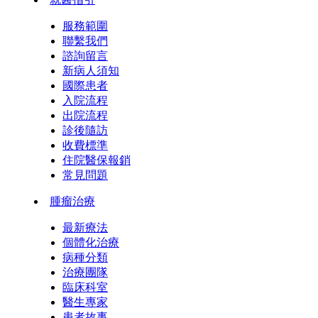
服務範圍
聯繫我們
諮詢留言
新病人須知
國際患者
入院流程
出院流程
診後隨訪
收費標準
住院醫保報銷
常見問題
腫瘤治療
最新療法
個體化治療
病種分類
治療團隊
臨床科室
醫生專家
患者故事