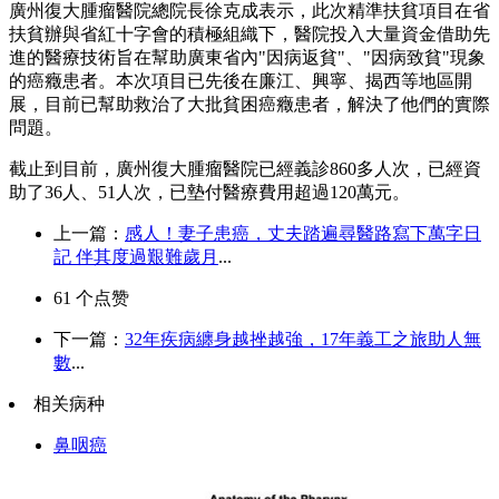
廣州復大腫瘤醫院總院長徐克成表示，此次精準扶貧項目在省
扶貧辦與省紅十字會的積極組織下，醫院投入大量資金借助先
進的醫療技術旨在幫助廣東省內"因病返貧"、"因病致貧"現象
的癌癥患者。本次項目已先後在廉江、興寧、揭西等地區開
展，目前已幫助救治了大批貧困癌癥患者，解決了他們的實際
問題。
截止到目前，廣州復大腫瘤醫院已經義診860多人次，已經資
助了36人、51人次，已墊付醫療費用超過120萬元。
上一篇：
感人！妻子患癌，丈夫踏遍尋醫路寫下萬字日
記 伴其度過艱難歲月
...
61
个点赞
下一篇：
32年疾病纏身越挫越強，17年義工之旅助人無
數
...
相关病种
鼻咽癌