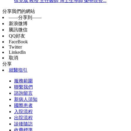
徐克成 教授 主任醫師 博士生導師 榮譽院長...
分享我們的網站
——分享到——
新浪微博
騰訊微信
QQ好友
FaceBook
Twitter
LinkedIn
取消
分享
就醫指引
服務範圍
聯繫我們
諮詢留言
新病人須知
國際患者
入院流程
出院流程
診後隨訪
收費標準