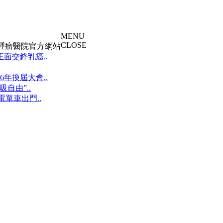
MENU
CLOSE
大腫瘤醫院官方網站
面交鋒乳癌..
年換屆大會..
自由”..
單車出門..