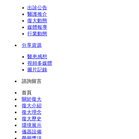
出診公告
醫護推介
復大動態
媒體報導
行業動態
分享資源
醫患感想
視頻多媒體
圖片記錄
諮詢留言
首頁
關於復大
復大介紹
復大理念
復大歷史
環境展示
儀器設備
榮譽獎項