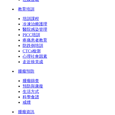
教育培訓
培訓課程
冷凍治療護理
醫院感染管理
PICC培訓
疼痛患者教育
防跌倒培訓
CTCs檢測
心理社會因素
走近徐克成
腫瘤預防
腫瘤篩查
預防與康復
生活方式
科學食譜
戒煙
腫瘤資訊