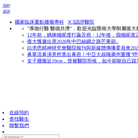
預約
咨詢
國家臨床重點腫瘤專科
JCI認證醫院
"厚德行醫 醫德共濟"，歡迎光臨暨南大學附屬復
12年前，媽咪喺呢度打贏舌癌；12年後，我喺呢度正
復大獲邀出席2026年中巴絲綢之路芒果節..
白求恩精神研究會醫院報刊與新媒體傳播委員會2026
鼻塞流鼻涕竟然查出鼻癌！中亞大叔喺廣州重獲“呼吸
女子腫瘤近19cm，曾被醫院拒收，如今卻能自己踩電
在線預約
查找醫生
聯繫我們