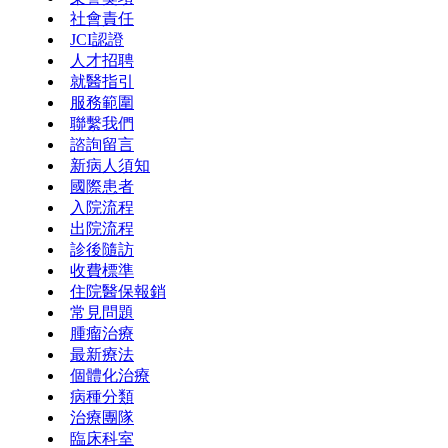
社會責任
JCI認證
人才招聘
就醫指引
服務範圍
聯繫我們
諮詢留言
新病人須知
國際患者
入院流程
出院流程
診後隨訪
收費標準
住院醫保報銷
常見問題
腫瘤治療
最新療法
個體化治療
病種分類
治療團隊
臨床科室