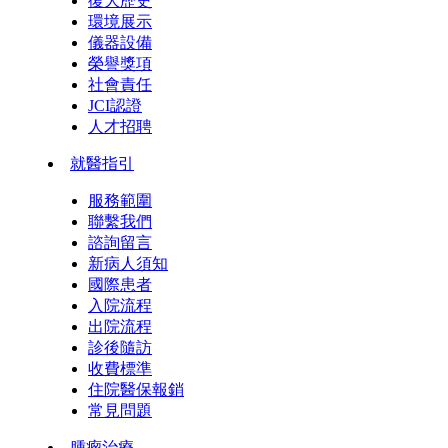
復大歷史
環境展示
儀器設備
榮譽獎項
社會責任
JCI認證
人才招聘
就醫指引
服務範圍
聯繫我們
諮詢留言
新病人須知
國際患者
入院流程
出院流程
診後隨訪
收費標準
住院醫保報銷
常見問題
腫瘤治療