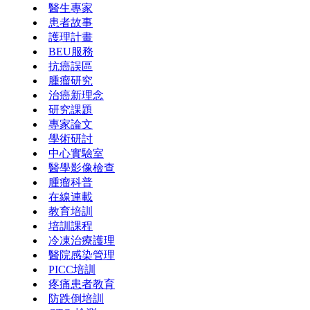
醫生專家
患者故事
護理計畫
BEU服務
抗癌誤區
腫瘤研究
治癌新理念
研究課題
專家論文
學術研討
中心實驗室
醫學影像檢查
腫瘤科普
在線連載
教育培訓
培訓課程
冷凍治療護理
醫院感染管理
PICC培訓
疼痛患者教育
防跌倒培訓