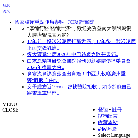
預約
咨詢
國家臨床重點腫瘤專科
JCI認證醫院
"厚德行醫 醫德共濟"，歡迎光臨暨南大學附屬復
大腫瘤醫院官方網站
12年前，媽咪喺呢度打贏舌癌；12年後，我喺呢度
正面交鋒乳癌..
復大獲邀出席2026年中巴絲綢之路芒果節..
白求恩精神研究會醫院報刊與新媒體傳播委員會
2026年換屆大會..
鼻塞流鼻涕竟然查出鼻癌！中亞大叔喺廣州重
獲“呼吸自由”..
女子腫瘤近19cm，曾被醫院拒收，如今卻能自己
踩電單車出門..
MENU
登陸
▪
註冊
CLOSE
諮詢留言
收藏本站
網站地圖
Select Language