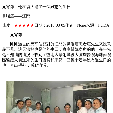
元宵節，他在復大過了一個難忘的生日
鼻咽癌——江門
热度：
★★★★★
日期：
2018-03-05
作者：
None
来源：
FUDA
元宵節
剛剛過去的元宵佳節對於江門的鼻咽癌患者羅先生來說意
義不凡。這天恰好也是他的生日，身處醫院病房的他，在事先
毫不知情的情況下收到了暨南大學附屬復大腫瘤醫院海珠南院
區醫護人員送來的生日蛋糕和果籃。已經十幾年沒有過生日的
他，喜出望外，感動流涕。