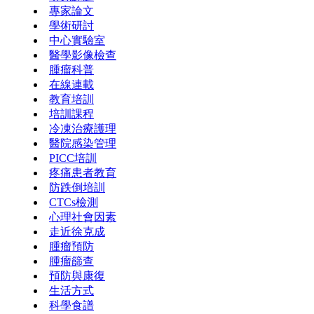
專家論文
學術研討
中心實驗室
醫學影像檢查
腫瘤科普
在線連載
教育培訓
培訓課程
冷凍治療護理
醫院感染管理
PICC培訓
疼痛患者教育
防跌倒培訓
CTCs檢測
心理社會因素
走近徐克成
腫瘤預防
腫瘤篩查
預防與康復
生活方式
科學食譜