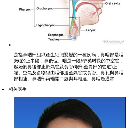
是指鼻咽部組織產生細胞惡變的一種疾病，鼻咽部是咽
(喉)的上半段，鼻後位。咽是一段約5英吋長的中空管，
起始於鼻後部止於氣管及食管(喉部至胃部的管道)上
端。空氣及食物經由咽部送至氣管或食管。鼻孔與鼻咽
部相連。鼻咽部兩端開口處與耳相連。鼻咽癌通常...
相关医生