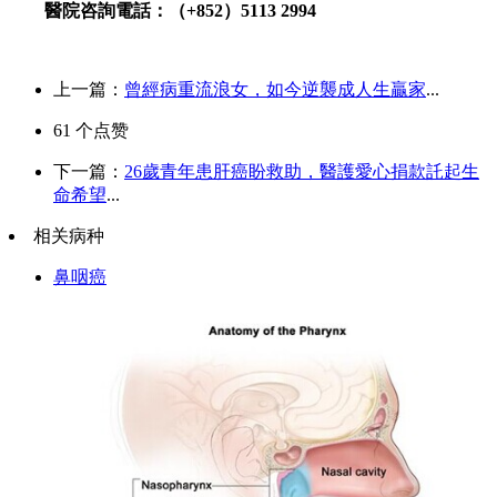
醫院咨詢電話：（+852）5113 2994
上一篇：
曾經病重流浪女，如今逆襲成人生贏家
...
61
个点赞
下一篇：
26歲青年患肝癌盼救助，醫護愛心捐款託起生
命希望
...
相关病种
鼻咽癌