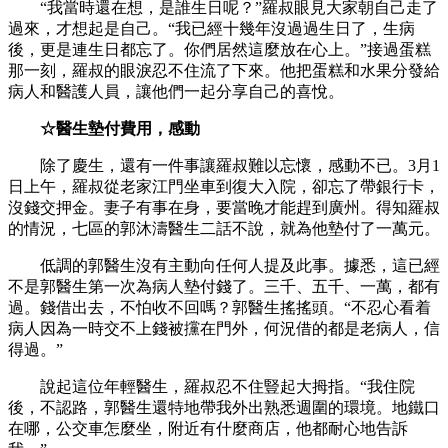
“我當時還在想，是誰生日呢？”羅叔眼見大家朝自己走了
過來，才想起是自己。“我已經十幾年沒過過生日了，生病
後，更是連生日都忘了。你們居然這麼放在心上。”接過蛋糕
那一刻，羅叔的眼淚忍不住流了下來。他把蛋糕和水果分發給
病人和醫護人員，讓他們一起分享自己的喜悅。
☆醫生墊付費用，感動
除了慶生，還有一件事讓羅叔難以忘懷，感動不已。3月1
日上午，羅叔從老家江門坐車到復大入院，卻忘了帶銀行卡，
沒錢交押金。妻子有事在身，要當晚才能趕到廣州。得知羅叔
的情況，七區的郭沐濤醫生二話不說，就為他墊付了一萬元。
低調的郭醫生沒有主動向任何人提及此事。據悉，這已經
不是郭醫生第一次為病人墊付錢了。三千、五千、一萬，都有
過。錢借出去，不怕收不回嗎？郭醫生搖搖頭。“不忍心看着
病人因為一時交不上錢被攩在門外，何況借的都是老病人，信
得過。”
說起這位年輕醫生，羅叔忍不住豎起大拇指。“我住院
後，不認路，郭醫生還特地帶我外出熟悉週圍的環境。地鐵口
在哪，公交車怎麼坐，附近有什麼商店，他都耐心地告訴