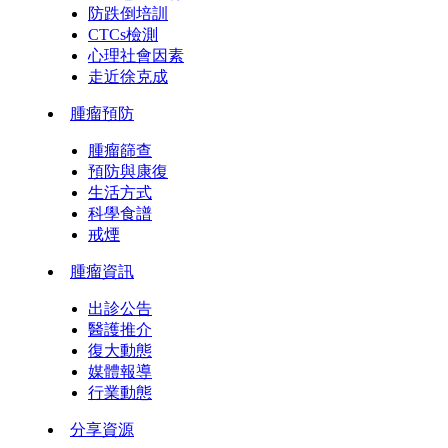
防跌倒培訓
CTCs檢測
心理社會因素
走近徐克成
腫瘤預防
腫瘤篩查
預防與康復
生活方式
科學食譜
戒煙
腫瘤資訊
出診公告
醫護推介
復大動態
媒體報導
行業動態
分享資源