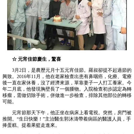
☆ 元宵佳節慶生，驚喜
3月2日，是農歷元月十五元宵佳節。羅叔卻提不起過節的
興致。2016年11月，他在老家檢查出患有鼻咽癌，化療、電療
後一直在家休養，沒了經濟來源，單靠妻子一人打工養家。今
年二月底，他發現胸壁長了一個腫物。入院檢查初步認定為轉
移瘤，需做切除手術，併做進一步檢查，排除其他部位的轉移
可能。
元宵節那天下午，他正坐在病床上看電視。突然，房門被
推開。“生日快樂！”主治醫生郭沐濤帶着病區的醫護人員，手
捧蛋糕、提着果籃走進來。