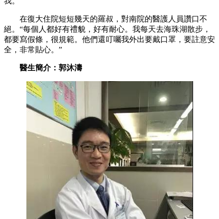
我。”
在復大住院短短幾天的羅叔，對南院的醫護人員讚口不
絕。“每個人都好有禮貌，好有耐心。我每天去海珠湖散步，
都要寫假條，很規範。他們還叮囑我外出要戴口罩，要註意安
全，非常貼心。”
醫生簡介：郭沐濤