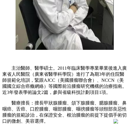
主治醫師、醫學碩士。2011年臨床醫學專業畢業後進入廣
東省人民醫院（廣東省醫學科學院）進行了為期3年的住院醫
師規範化培訓，緊跟AJCC（美國腫瘤聯合會）、NCCN（美
國國立綜合癌癥網絡）等國際前沿腫瘤研究機構的治療指南。
近3年發表學術論文2篇，參與省級科技計劃項目1項。
醫療擅長：擅長甲狀腺腫瘤、頜下腺腫瘤、腮腺腫瘤、鼻
咽癌、舌癌、口腔腫瘤、咽部腫瘤、咽徬腫瘤等頭頸部良惡性
腫瘤的規範診治，在保證安全、根治腫瘤的前提下提倡手術切
口的微創、美容選擇。