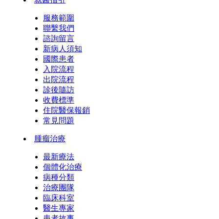
服務範圍
聯繫我們
諮詢留言
新病人須知
國際患者
入院流程
出院流程
診後隨訪
收費標準
住院醫保報銷
常見問題
腫瘤治療
最新療法
個體化治療
病種分類
治療團隊
臨床科室
醫生專家
患者故事