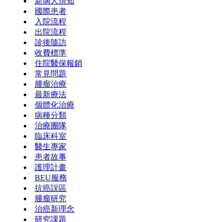
新病人須知
國際患者
入院流程
出院流程
診後隨訪
收費標準
住院醫保報銷
常見問題
腫瘤治療
最新療法
個體化治療
病種分類
治療團隊
臨床科室
醫生專家
患者故事
護理計畫
BEU服務
抗癌誤區
腫瘤研究
治癌新理念
研究課題