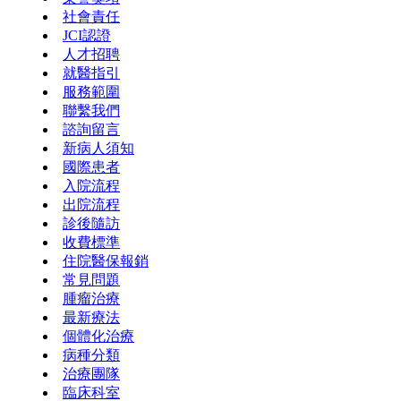
社會責任
JCI認證
人才招聘
就醫指引
服務範圍
聯繫我們
諮詢留言
新病人須知
國際患者
入院流程
出院流程
診後隨訪
收費標準
住院醫保報銷
常見問題
腫瘤治療
最新療法
個體化治療
病種分類
治療團隊
臨床科室