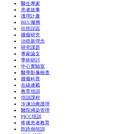
醫生專家
患者故事
護理計畫
BEU服務
抗癌誤區
腫瘤研究
治癌新理念
研究課題
專家論文
學術研討
中心實驗室
醫學影像檢查
腫瘤科普
在線連載
教育培訓
培訓課程
冷凍治療護理
醫院感染管理
PICC培訓
疼痛患者教育
防跌倒培訓