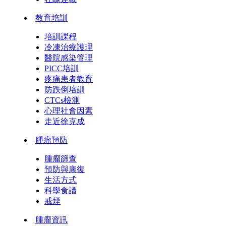
教育培訓
培訓課程
冷凍治療護理
醫院感染管理
PICC培訓
疼痛患者教育
防跌倒培訓
CTCs檢測
心理社會因素
走近徐克成
腫瘤預防
腫瘤篩查
預防與康復
生活方式
科學食譜
戒煙
腫瘤資訊