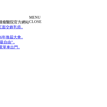
MENU
CLOSE
大腫瘤醫院官方網站
面交鋒乳癌..
年換屆大會..
自由”..
單車出門..