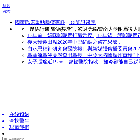
預約
咨詢
國家臨床重點腫瘤專科
JCI認證醫院
"厚德行醫 醫德共濟"，歡迎光臨暨南大學附屬復
12年前，媽咪喺呢度打贏舌癌；12年後，我喺呢度正
復大獲邀出席2026年中巴絲綢之路芒果節..
白求恩精神研究會醫院報刊與新媒體傳播委員會2026
鼻塞流鼻涕竟然查出鼻癌！中亞大叔喺廣州重獲“呼吸
女子腫瘤近19cm，曾被醫院拒收，如今卻能自己踩電
在線預約
查找醫生
聯繫我們