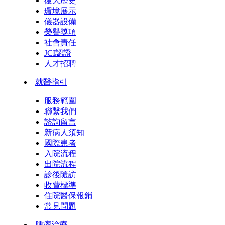
復大歷史
環境展示
儀器設備
榮譽獎項
社會責任
JCI認證
人才招聘
就醫指引
服務範圍
聯繫我們
諮詢留言
新病人須知
國際患者
入院流程
出院流程
診後隨訪
收費標準
住院醫保報銷
常見問題
腫瘤治療