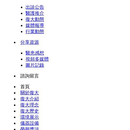
出診公告
醫護推介
復大動態
媒體報導
行業動態
分享資源
醫患感想
視頻多媒體
圖片記錄
諮詢留言
首頁
關於復大
復大介紹
復大理念
復大歷史
環境展示
儀器設備
榮譽獎項