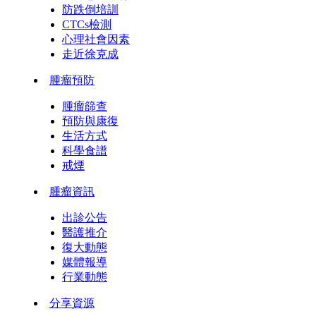
防跌倒培訓
CTCs檢測
心理社會因素
走近徐克成
腫瘤預防
腫瘤篩查
預防與康復
生活方式
科學食譜
戒煙
腫瘤資訊
出診公告
醫護推介
復大動態
媒體報導
行業動態
分享資源