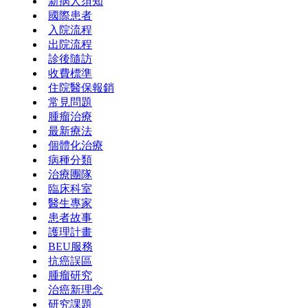
新病人須知
國際患者
入院流程
出院流程
診後隨訪
收費標準
住院醫保報銷
常見問題
腫瘤治療
最新療法
個體化治療
病種分類
治療團隊
臨床科室
醫生專家
患者故事
護理計畫
BEU服務
抗癌誤區
腫瘤研究
治癌新理念
研究課題