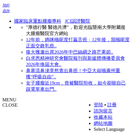
預約
咨詢
國家臨床重點腫瘤專科
JCI認證醫院
"厚德行醫 醫德共濟"，歡迎光臨暨南大學附屬復
大腫瘤醫院官方網站
12年前，媽咪喺呢度打贏舌癌；12年後，我喺呢度
正面交鋒乳癌..
復大獲邀出席2026年中巴絲綢之路芒果節..
白求恩精神研究會醫院報刊與新媒體傳播委員會
2026年換屆大會..
鼻塞流鼻涕竟然查出鼻癌！中亞大叔喺廣州重
獲“呼吸自由”..
女子腫瘤近19cm，曾被醫院拒收，如今卻能自己
踩電單車出門..
MENU
登陸
▪
註冊
CLOSE
諮詢留言
收藏本站
網站地圖
Select Language