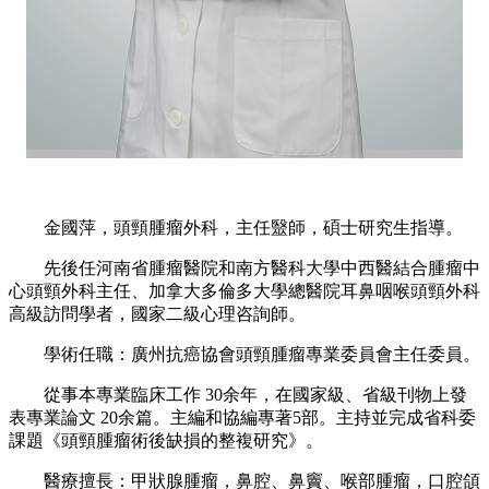
金國萍，頭頸腫瘤外科，主任毉師，碩士研究生指導。
先後任河南省腫瘤醫院和南方醫科大學中西醫結合腫瘤中
心頭頸外科主任、加拿大多倫多大學總醫院耳鼻咽喉頭頸外科
高級訪問學者，國家二級心理咨詢師。
學術任職：廣州抗癌協會頭頸腫瘤專業委員會主任委員。
從事本專業臨床工作 30余年，在國家級、省級刊物上發
表專業論文 20余篇。主編和協編專著5部。主持並完成省科委
課題《頭頸腫瘤術後缺損的整複研究》。
醫療擅長：甲狀腺腫瘤，鼻腔、鼻竇、喉部腫瘤，口腔頜