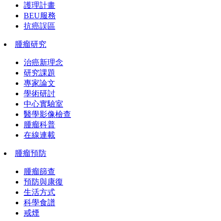
護理計畫
BEU服務
抗癌誤區
腫瘤研究
治癌新理念
研究課題
專家論文
學術研討
中心實驗室
醫學影像檢查
腫瘤科普
在線連載
腫瘤預防
腫瘤篩查
預防與康復
生活方式
科學食譜
戒煙