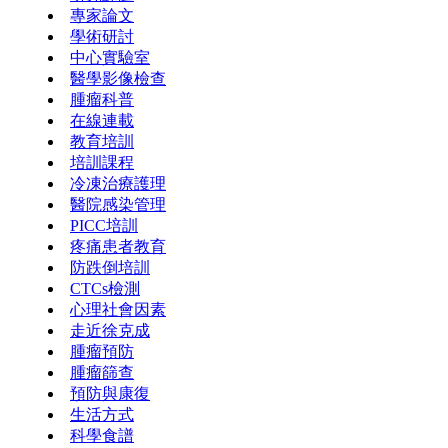
專家論文
學術研討
中心實驗室
醫學影像檢查
腫瘤科普
在線連載
教育培訓
培訓課程
冷凍治療護理
醫院感染管理
PICC培訓
疼痛患者教育
防跌倒培訓
CTCs檢測
心理社會因素
走近徐克成
腫瘤預防
腫瘤篩查
預防與康復
生活方式
科學食譜