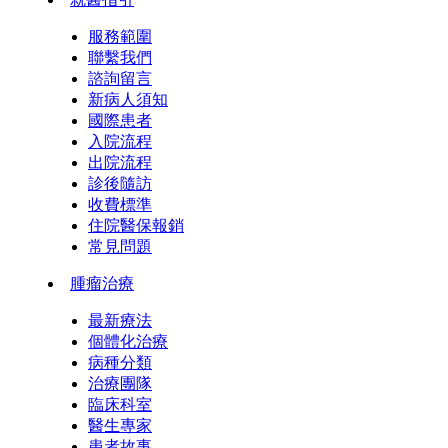
服務範圍
聯繫我們
諮詢留言
新病人須知
國際患者
入院流程
出院流程
診後隨訪
收費標準
住院醫保報銷
常見問題
腫瘤治療
最新療法
個體化治療
病種分類
治療團隊
臨床科室
醫生專家
患者故事