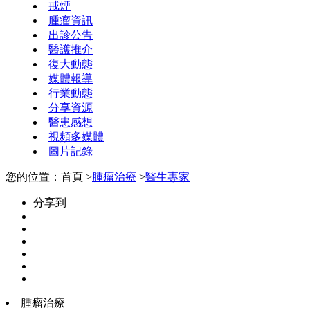
戒煙
腫瘤資訊
出診公告
醫護推介
復大動態
媒體報導
行業動態
分享資源
醫患感想
視頻多媒體
圖片記錄
您的位置：首頁 >
腫瘤治療
>
醫生專家
分享到
腫瘤治療