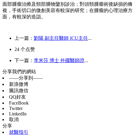
面部腫瘤治療及頸部腫物鑒别診治；對頭頸腫瘤術後缺損的脩
複，手術切口的微創美容有較深的研究；在腫瘤的心理治療方
面，有較深的造詣。
上一篇：
劉陽 副主任醫師 ICU主任
...
24
个点赞
下一篇：
李米莎 博士 外國醫師證
...
分享我們的網站
——分享到——
新浪微博
騰訊微信
QQ好友
FaceBook
Twitter
LinkedIn
取消
分享
就醫指引