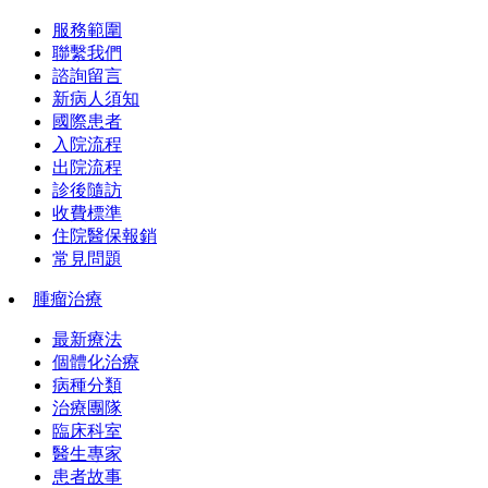
服務範圍
聯繫我們
諮詢留言
新病人須知
國際患者
入院流程
出院流程
診後隨訪
收費標準
住院醫保報銷
常見問題
腫瘤治療
最新療法
個體化治療
病種分類
治療團隊
臨床科室
醫生專家
患者故事