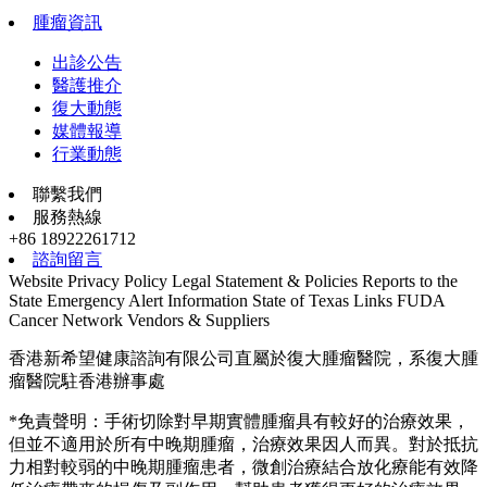
腫瘤資訊
出診公告
醫護推介
復大動態
媒體報導
行業動態
聯繫我們
服務熱線
+86 18922261712
諮詢留言
Website Privacy Policy
Legal Statement & Policies
Reports to the
State
Emergency Alert Information
State of Texas Links
FUDA
Cancer Network
Vendors & Suppliers
香港新希望健康諮詢有限公司直屬於復大腫瘤醫院，系復大腫
瘤醫院駐香港辦事處
*免責聲明：手術切除對早期實體腫瘤具有較好的治療效果，
但並不適用於所有中晚期腫瘤，治療效果因人而異。對於抵抗
力相對較弱的中晚期腫瘤患者，微創治療結合放化療能有效降