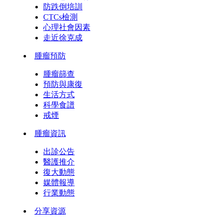
防跌倒培訓
CTCs檢測
心理社會因素
走近徐克成
腫瘤預防
腫瘤篩查
預防與康復
生活方式
科學食譜
戒煙
腫瘤資訊
出診公告
醫護推介
復大動態
媒體報導
行業動態
分享資源