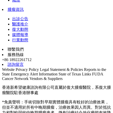
戒煙
腫瘤資訊
出診公告
醫護推介
復大動態
媒體報導
行業動態
聯繫我們
服務熱線
+86 18922261712
諮詢留言
Website Privacy Policy
Legal Statement & Policies
Reports to the
State
Emergency Alert Information
State of Texas Links
FUDA
Cancer Network
Vendors & Suppliers
香港新希望健康諮詢有限公司直屬於復大腫瘤醫院，系復大腫
瘤醫院駐香港辦事處
*免責聲明：手術切除對早期實體腫瘤具有較好的治療效果，
但並不適用於所有中晚期腫瘤，治療效果因人而異。對於抵抗
力相對較弱的中晚期腫瘤患者，微創治療結合放化療能有效降