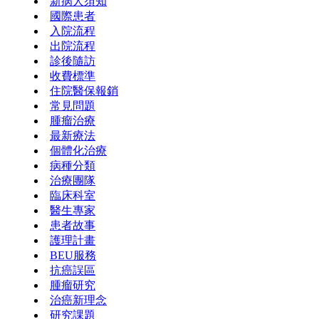
新病人須知
國際患者
入院流程
出院流程
診後隨訪
收費標準
住院醫保報銷
常見問題
腫瘤治療
最新療法
個體化治療
病種分類
治療團隊
臨床科室
醫生專家
患者故事
護理計畫
BEU服務
抗癌誤區
腫瘤研究
治癌新理念
研究課題