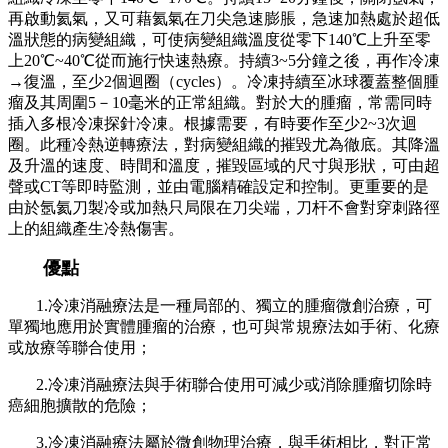
再啟動氦氣，又可藉氦氣在刀尖急速膨脹，急速加熱處於超低
溫狀態的病變組織，可使病變組織溫度從零下140℃上升至零
上20℃~40℃從而施行快速熱療。持續3~5分鐘之後，再作冷凍
→復溫，至少2個迴圈（cycles）。冷凍持續至冰球覆蓋整個腫
瘤及其周圍5－10毫米的正常組織。對於大的腫瘤，常需同時
插入多根冷凍探針冷凍。根據需要，有時要作至少2~3次迴
圈。此種冷熱逆轉療法，對病變組織的摧毀尤為徹底。其降溫
及升溫的速度、時間和溫度，摧毀區域的尺寸與形狀，可由超
聲或CT等即時監測，並由電腦精確設定和控制。更重要的是
由於氬氦刀製冷或加熱只局限在刀尖端，刀杆不會對穿刺路徑
上的組織產生冷熱傷害。
優點
1.冷凍消融療法是一種局部的、獨立的腫瘤微創治療，可
單獨地應用於實體腫瘤的治療，也可與常規療法如手術、化療
或放療等聯合使用；
2.冷凍消融療法與手術聯合使用可減少或消除腫瘤切除時
癌細胞擴散的危險；
3.冷凍消融療法屬於微創物理治療，與手術相比，對正常