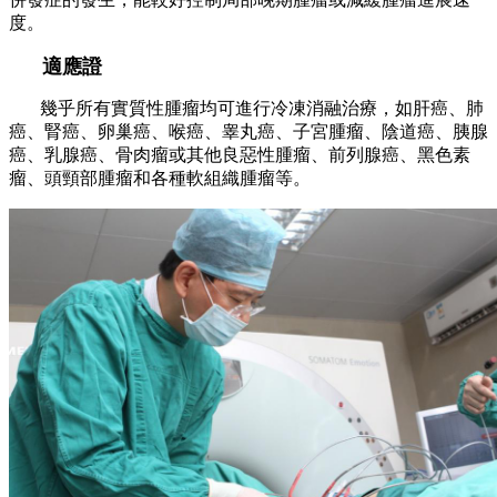
度。
適應證
幾乎所有實質性腫瘤均可進行冷凍消融治療，如肝癌、肺
癌、腎癌、卵巢癌、喉癌、睾丸癌、子宮腫瘤、陰道癌、胰腺
癌、乳腺癌、骨肉瘤或其他良惡性腫瘤、前列腺癌、黑色素
瘤、頭頸部腫瘤和各種軟組織腫瘤等。