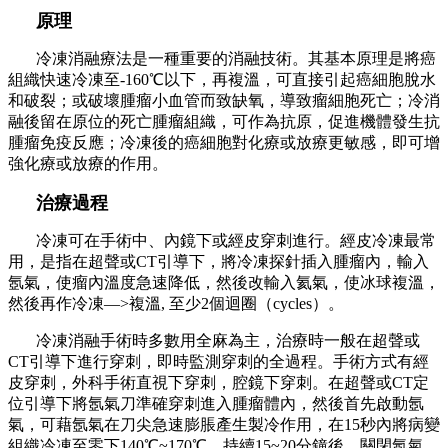
原理
冷凍消融療法是一種重要的消融技術。其基本原理是將癌
組織快速冷凍至-160℃以下，再複溫，可直接引起癌細胞脫水
和破裂；或破壞腫瘤小血管而致缺氧，導致瘤細胞死亡；冷消
融後留在原位的死亡腫瘤組織，可作為抗原，促進機體發生抗
腫瘤免疫反應；冷凍後的癌細胞對化療或放療更敏感，即可增
強化療或放療的作用。
治療過程
冷凍可在手術中、內鏡下或經皮穿刺進行。經皮冷凍最常
用，是指在超聲或CT引導下，將冷凍探針插入腫瘤內，輸入
氬氣，使瘤內溫度急速降低，然後改輸入氦氣，使冰球複溫，
然後再作冷凍―>複溫, 至少2個迴圈（cycles）。
冷凍消融手術時多數用全麻為主，治療時一般在超聲或
CT引導下進行穿刺，即時監測穿刺的全過程。手術方式有經
皮穿刺，外科手術直視下穿刺，腔鏡下穿刺。在超聲或CT定
位引導下將氬氣刀準確穿刺進入腫瘤體內，然後首先啟動氬
氣，可藉氬氣在刀尖急速膨脹產生製冷作用，在15秒內將病變
組織冷凍至零下140℃~170℃。持續15~20分鐘後，關閉氬氣，