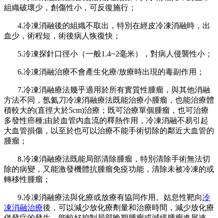
組織破壞少，創傷性小，可反復施行；
4.冷凍消融後的組織不取出，特別在經皮冷凍消融時，出
血少，術程短，術後病人恢復快；
5.冷凍探針口徑小（一般1.4~2毫米），對病人侵襲性小；
6.冷凍消融治療不會產生化療/放療時出現的毒副作用；
7.冷凍消融療法幾乎適用於所有實質性腫瘤，與其他消融
方法不同，氬氦刀冷凍消融療法既能治療小腫瘤，也能治療體
積較大的(直徑大於5cm)治療；既可治療單個腫瘤，也可治療
多發性癌種;由於血管內血流的釋熱作用，冷凍消融不易引起
大血管損傷，以至於也可以治療不能手術切除的鄰近大血管的
腫瘤；
8.冷凍消融療法既能局部清除腫瘤，特別清除手術無法切
除的病變，又能激發機體抗腫瘤免疫功能，清除未被冷凍的或
轉移性腫瘤；
9.冷凍消融療法與化療或放療有協同作用。姑息性靶向
冷
凍消融治療
後，可以減少放化療劑量和治療時間，減少放化療
併發症的發生，能較好控制局部晚期腫瘤或減緩腫瘤進展速