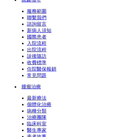
服務範圍
聯繫我們
諮詢留言
新病人須知
國際患者
入院流程
出院流程
診後隨訪
收費標準
住院醫保報銷
常見問題
腫瘤治療
最新療法
個體化治療
病種分類
治療團隊
臨床科室
醫生專家
患者故事