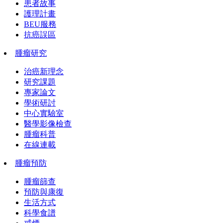
患者故事
護理計畫
BEU服務
抗癌誤區
腫瘤研究
治癌新理念
研究課題
專家論文
學術研討
中心實驗室
醫學影像檢查
腫瘤科普
在線連載
腫瘤預防
腫瘤篩查
預防與康復
生活方式
科學食譜