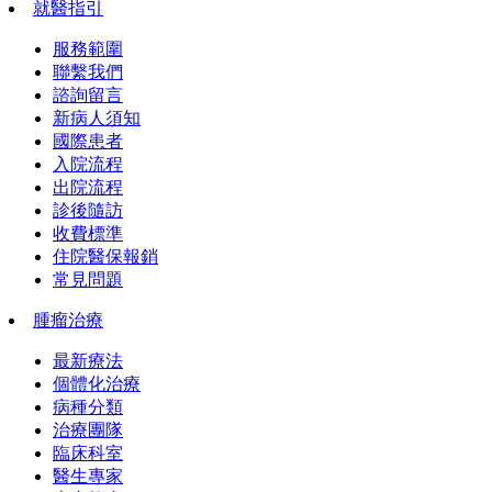
就醫指引
服務範圍
聯繫我們
諮詢留言
新病人須知
國際患者
入院流程
出院流程
診後隨訪
收費標準
住院醫保報銷
常見問題
腫瘤治療
最新療法
個體化治療
病種分類
治療團隊
臨床科室
醫生專家