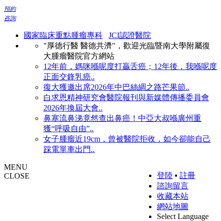
預約
咨詢
國家臨床重點腫瘤專科
JCI認證醫院
"厚德行醫 醫德共濟"，歡迎光臨暨南大學附屬復
大腫瘤醫院官方網站
12年前，媽咪喺呢度打贏舌癌；12年後，我喺呢度
正面交鋒乳癌..
復大獲邀出席2026年中巴絲綢之路芒果節..
白求恩精神研究會醫院報刊與新媒體傳播委員會
2026年換屆大會..
鼻塞流鼻涕竟然查出鼻癌！中亞大叔喺廣州重
獲“呼吸自由”..
女子腫瘤近19cm，曾被醫院拒收，如今卻能自己
踩電單車出門..
MENU
登陸
▪
註冊
CLOSE
諮詢留言
收藏本站
網站地圖
Select Language