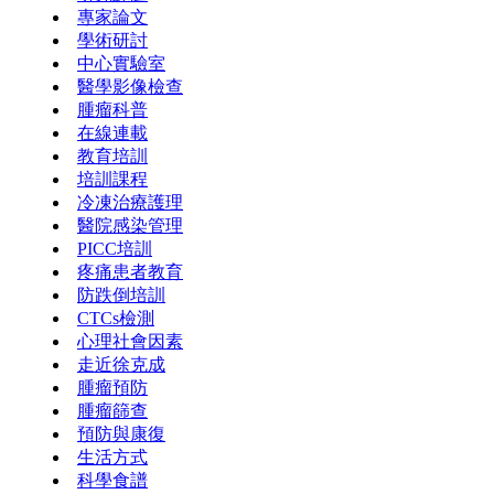
專家論文
學術研討
中心實驗室
醫學影像檢查
腫瘤科普
在線連載
教育培訓
培訓課程
冷凍治療護理
醫院感染管理
PICC培訓
疼痛患者教育
防跌倒培訓
CTCs檢測
心理社會因素
走近徐克成
腫瘤預防
腫瘤篩查
預防與康復
生活方式
科學食譜