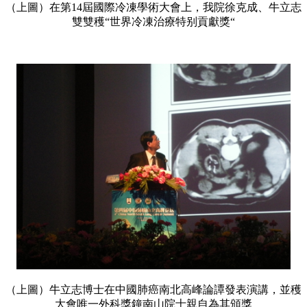
（上圖）在第14屆國際冷凍學術大會上，我院徐克成、牛立志
雙雙穫“世界冷凍治療特别貢獻獎“
（上圖）牛立志博士在中國肺癌南北高峰論譚發表演講，並穫
大會唯一外科獎鐘南山院士親自為其頒獎