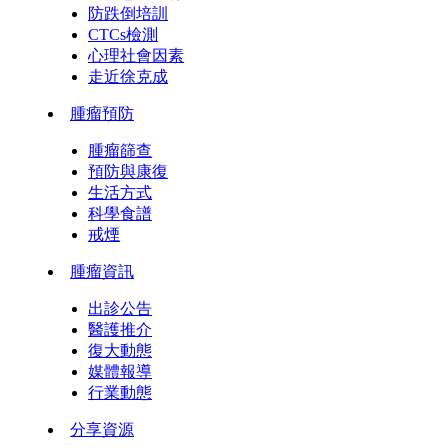
防跌倒培訓
CTCs檢測
心理社會因素
走近徐克成
腫瘤預防
腫瘤篩查
預防與康復
生活方式
科學食譜
戒煙
腫瘤資訊
出診公告
醫護推介
復大動態
媒體報導
行業動態
分享資源