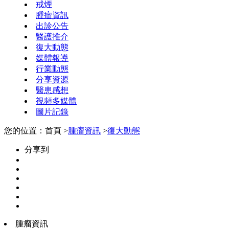
戒煙
腫瘤資訊
出診公告
醫護推介
復大動態
媒體報導
行業動態
分享資源
醫患感想
視頻多媒體
圖片記錄
您的位置：首頁 >
腫瘤資訊
>
復大動態
分享到
腫瘤資訊