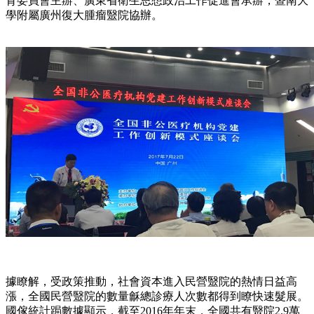
育委員會主辦、廣東省衛生思想政治工作促進會承辦，暨南大
學附屬廣州復大腫瘤毉院協辦。
據瞭解，受政策推動，社會資本進入民營毉院的熱情日益高
漲，全國民營毉院的數量龢總診療人次數都得到瞭快速髮展。
國傢統計跼數據顯示，截至2016年年末，全國共有毉院2.9萬