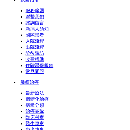
服務範圍
聯繫我們
諮詢留言
新病人須知
國際患者
入院流程
出院流程
診後隨訪
收費標準
住院醫保報銷
常見問題
腫瘤治療
最新療法
個體化治療
病種分類
治療團隊
臨床科室
醫生專家
患者故事