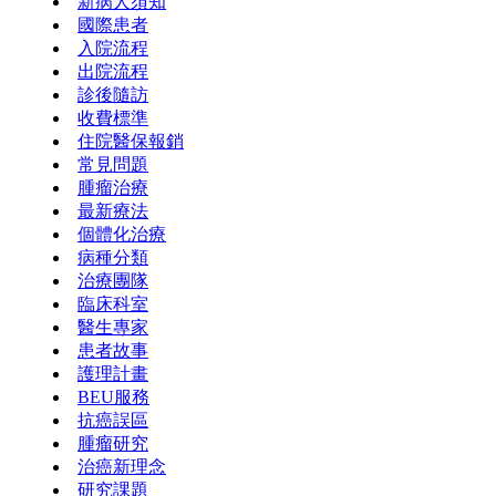
新病人須知
國際患者
入院流程
出院流程
診後隨訪
收費標準
住院醫保報銷
常見問題
腫瘤治療
最新療法
個體化治療
病種分類
治療團隊
臨床科室
醫生專家
患者故事
護理計畫
BEU服務
抗癌誤區
腫瘤研究
治癌新理念
研究課題