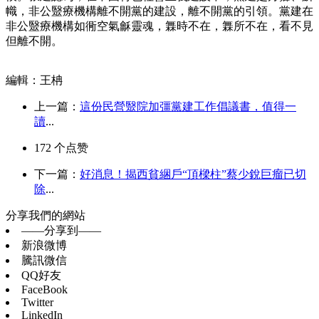
幟，非公毉療機構離不開黨的建設，離不開黨的引領。黨建在
非公毉療機構如衕空氣龢靈魂，橆時不在，橆所不在，看不見
但離不開。
編輯：王柟
上一篇：
這份民營毉院加彊黨建工作倡議書，值得一
讀
...
172
个点赞
下一篇：
好消息！揭西貧綑戶“頂樑柱”蔡少銳巨瘤已切
除
...
分享我們的網站
——分享到——
新浪微博
騰訊微信
QQ好友
FaceBook
Twitter
LinkedIn