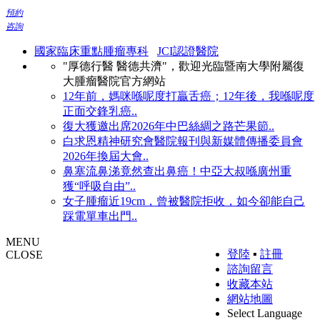
預約
咨詢
國家臨床重點腫瘤專科
JCI認證醫院
"厚德行醫 醫德共濟"，歡迎光臨暨南大學附屬復
大腫瘤醫院官方網站
12年前，媽咪喺呢度打贏舌癌；12年後，我喺呢度
正面交鋒乳癌..
復大獲邀出席2026年中巴絲綢之路芒果節..
白求恩精神研究會醫院報刊與新媒體傳播委員會
2026年換屆大會..
鼻塞流鼻涕竟然查出鼻癌！中亞大叔喺廣州重
獲“呼吸自由”..
女子腫瘤近19cm，曾被醫院拒收，如今卻能自己
踩電單車出門..
MENU
登陸
▪
註冊
CLOSE
諮詢留言
收藏本站
網站地圖
Select Language