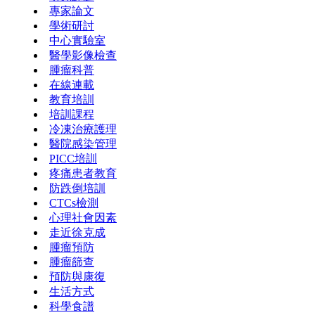
專家論文
學術研討
中心實驗室
醫學影像檢查
腫瘤科普
在線連載
教育培訓
培訓課程
冷凍治療護理
醫院感染管理
PICC培訓
疼痛患者教育
防跌倒培訓
CTCs檢測
心理社會因素
走近徐克成
腫瘤預防
腫瘤篩查
預防與康復
生活方式
科學食譜