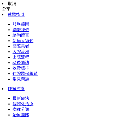
取消
分享
就醫指引
服務範圍
聯繫我們
諮詢留言
新病人須知
國際患者
入院流程
出院流程
診後隨訪
收費標準
住院醫保報銷
常見問題
腫瘤治療
最新療法
個體化治療
病種分類
治療團隊