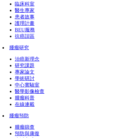
臨床科室
醫生專家
患者故事
護理計畫
BEU服務
抗癌誤區
腫瘤研究
治癌新理念
研究課題
專家論文
學術研討
中心實驗室
醫學影像檢查
腫瘤科普
在線連載
腫瘤預防
腫瘤篩查
預防與康復