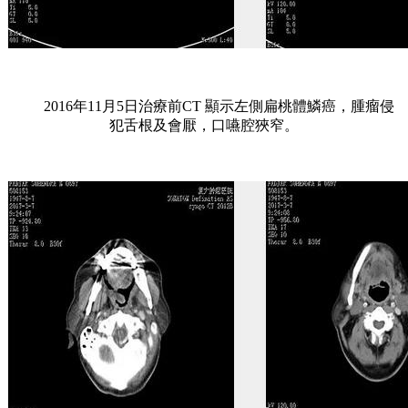
2016年11月5日治療前CT 顯示左側扁桃體鱗癌，腫瘤侵
犯舌根及會厭，口嚥腔狹窄。