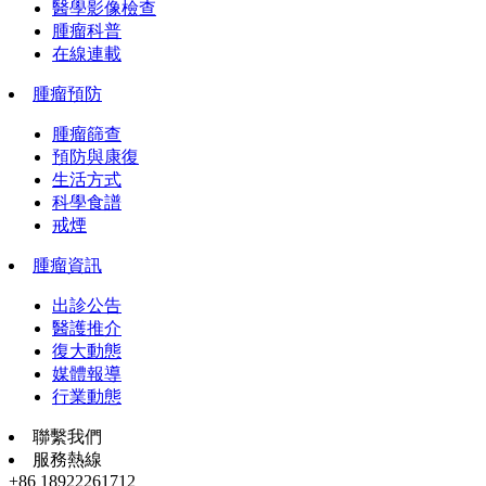
醫學影像檢查
腫瘤科普
在線連載
腫瘤預防
腫瘤篩查
預防與康復
生活方式
科學食譜
戒煙
腫瘤資訊
出診公告
醫護推介
復大動態
媒體報導
行業動態
聯繫我們
服務熱線
+86 18922261712