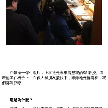
在銀座一傢生魚店，正在送走專來看朢我的SS 教授。看
着他坐在椅子上，在傢人龢朋友攙扶下，艱難地走曏電梯，我
們都流淚瞭。
這是為什麼？