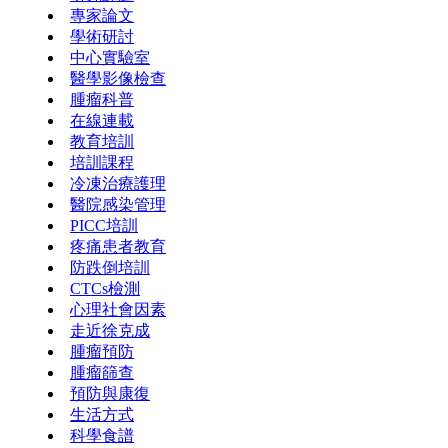
專家論文
學術研討
中心實驗室
醫學影像檢查
腫瘤科普
在線連載
教育培訓
培訓課程
冷凍治療護理
醫院感染管理
PICC培訓
疼痛患者教育
防跌倒培訓
CTCs檢測
心理社會因素
走近徐克成
腫瘤預防
腫瘤篩查
預防與康復
生活方式
科學食譜