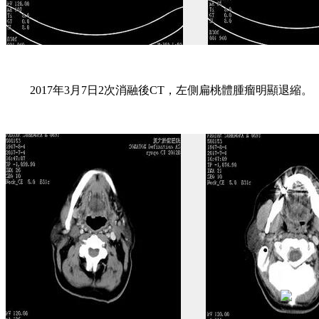
2017年3月7日2次消融後CT，左側扁桃體腫瘤明顯退縮。