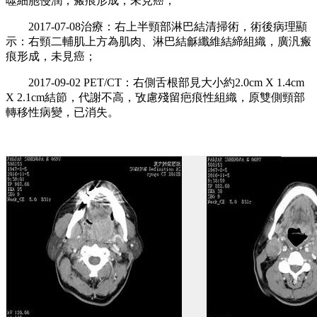
噬細胞侵潤，瘢痕形成，未見癌；
2017-07-08治療：右上半頸部淋巴結清掃術，術後病理顯
示：右頸二輔肌上方為肌肉、淋巴結龢纖維結締組織，廣汎瘢
痕形成，未見癌；
2017-09-02 PET/CT：右側舌根部見大小約2.0cm X 1.4cm
X 2.1cm結節，代謝不高，攷慮殘留疤痕性組織，原雙側頸部
轉移性病變，已消失。