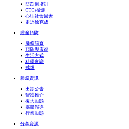
防跌倒培訓
CTCs檢測
心理社會因素
走近徐克成
腫瘤預防
腫瘤篩查
預防與康復
生活方式
科學食譜
戒煙
腫瘤資訊
出診公告
醫護推介
復大動態
媒體報導
行業動態
分享資源