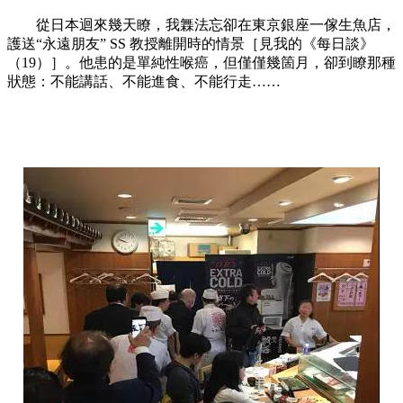
從日本迴來幾天瞭，我橆法忘卻在東京銀座一傢生魚店，
護送“永遠朋友” SS 教授離開時的情景［見我的《每日談》
（19）］。他患的是單純性喉癌，但僅僅幾箇月，卻到瞭那種
狀態：不能講話、不能進食、不能行走……