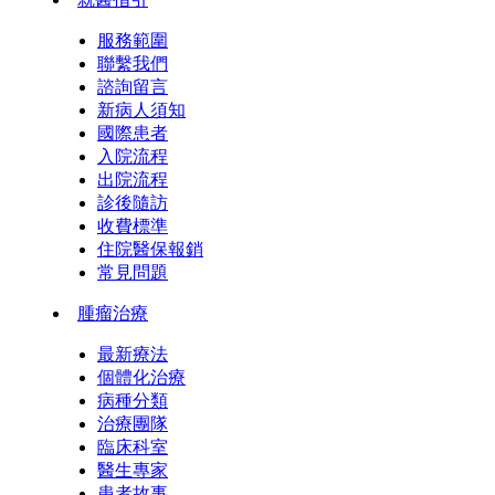
服務範圍
聯繫我們
諮詢留言
新病人須知
國際患者
入院流程
出院流程
診後隨訪
收費標準
住院醫保報銷
常見問題
腫瘤治療
最新療法
個體化治療
病種分類
治療團隊
臨床科室
醫生專家
患者故事