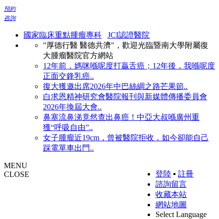
預約
咨詢
國家臨床重點腫瘤專科
JCI認證醫院
"厚德行醫 醫德共濟"，歡迎光臨暨南大學附屬復
大腫瘤醫院官方網站
12年前，媽咪喺呢度打贏舌癌；12年後，我喺呢度
正面交鋒乳癌..
復大獲邀出席2026年中巴絲綢之路芒果節..
白求恩精神研究會醫院報刊與新媒體傳播委員會
2026年換屆大會..
鼻塞流鼻涕竟然查出鼻癌！中亞大叔喺廣州重
獲“呼吸自由”..
女子腫瘤近19cm，曾被醫院拒收，如今卻能自己
踩電單車出門..
MENU
登陸
▪
註冊
CLOSE
諮詢留言
收藏本站
網站地圖
Select Language