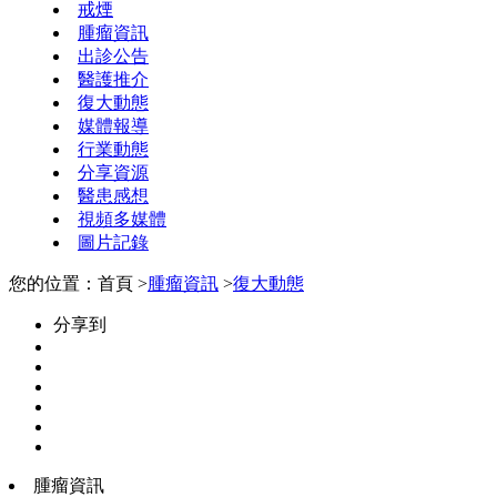
戒煙
腫瘤資訊
出診公告
醫護推介
復大動態
媒體報導
行業動態
分享資源
醫患感想
視頻多媒體
圖片記錄
您的位置：首頁 >
腫瘤資訊
>
復大動態
分享到
腫瘤資訊