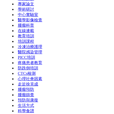
專家論文
學術研討
中心實驗室
醫學影像檢查
腫瘤科普
在線連載
教育培訓
培訓課程
冷凍治療護理
醫院感染管理
PICC培訓
疼痛患者教育
防跌倒培訓
CTCs檢測
心理社會因素
走近徐克成
腫瘤預防
腫瘤篩查
預防與康復
生活方式
科學食譜