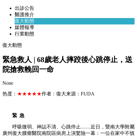
出診公告
醫護推介
復大動態
媒體報導
行業動態
復大動態
緊急救人 | 68歲老人摔跤後心跳停止，送
院搶救輓回一命
None
热度：
★★★★★
作者：
復大
来源：
FUDA
緊 急
呼吸微弱、神誌不清、心跳停止……近日，暨南大學附屬
廣州復大腫瘤醫院南院區病房上演驚險一幕：一位在家中不慎