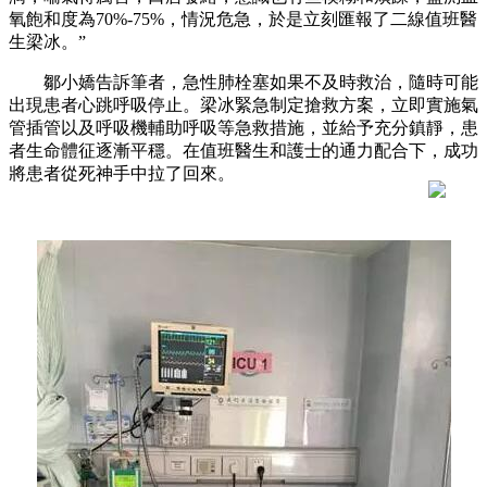
氧飽和度為70%-75%，情況危急，於是立刻匯報了二線值班醫
生梁冰。”
鄒小嬌告訴筆者，急性肺栓塞如果不及時救治，隨時可能
出現患者心跳呼吸停止。梁冰緊急制定搶救方案，立即實施氣
管插管以及呼吸機輔助呼吸等急救措施，並給予充分鎮靜，患
者生命體征逐漸平穩。在值班醫生和護士的通力配合下，成功
將患者從死神手中拉了回來。