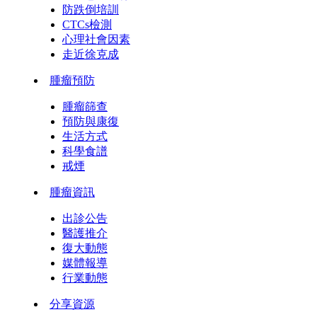
防跌倒培訓
CTCs檢測
心理社會因素
走近徐克成
腫瘤預防
腫瘤篩查
預防與康復
生活方式
科學食譜
戒煙
腫瘤資訊
出診公告
醫護推介
復大動態
媒體報導
行業動態
分享資源