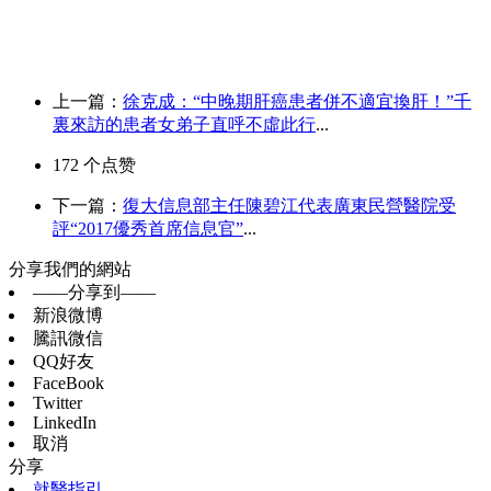
上一篇：
徐克成：“中晚期肝癌患者併不適宜換肝！”千
裏來訪的患者女弟子直呼不虛此行
...
172
个点赞
下一篇：
復大信息部主任陳碧江代表廣東民營醫院受
評“2017優秀首席信息官”
...
分享我們的網站
——分享到——
新浪微博
騰訊微信
QQ好友
FaceBook
Twitter
LinkedIn
取消
分享
就醫指引