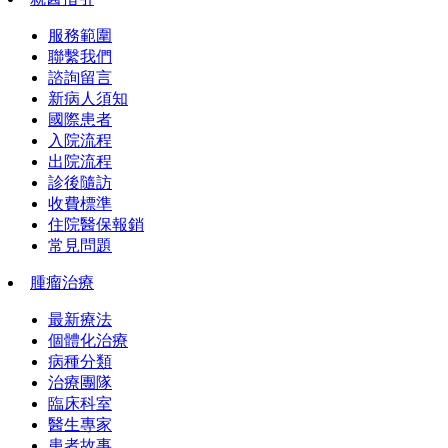
服務範圍
聯繫我們
諮詢留言
新病人須知
國際患者
入院流程
出院流程
診後隨訪
收費標準
住院醫保報銷
常見問題
腫瘤治療
最新療法
個體化治療
病種分類
治療團隊
臨床科室
醫生專家
患者故事