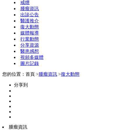
戒煙
腫瘤資訊
出診公告
醫護推介
復大動態
媒體報導
行業動態
分享資源
醫患感想
視頻多媒體
圖片記錄
您的位置：首頁 >
腫瘤資訊
>
復大動態
分享到
腫瘤資訊