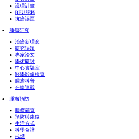
護理計畫
BEU服務
抗癌誤區
腫瘤研究
治癌新理念
研究課題
專家論文
學術研討
中心實驗室
醫學影像檢查
腫瘤科普
在線連載
腫瘤預防
腫瘤篩查
預防與康復
生活方式
科學食譜
戒煙