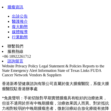
腫瘤資訊
出診公告
醫護推介
復大動態
媒體報導
行業動態
聯繫我們
服務熱線
+86 18922261712
諮詢留言
Website Privacy Policy
Legal Statement & Policies
Reports to the
State
Emergency Alert Information
State of Texas Links
FUDA
Cancer Network
Vendors & Suppliers
香港新希望健康諮詢有限公司直屬於復大腫瘤醫院，系復大腫
瘤醫院駐香港辦事處
*免責聲明：手術切除對早期實體腫瘤具有較好的治療效果，
但並不適用於所有中晚期腫瘤，治療效果因人而異。對於抵抗
力相對較弱的中晚期腫瘤患者，微創治療結合放化療能有效降