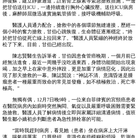
肺復蘇，建立靜脈通道，註射腎上腺素等緊急搶救措施，一邊
把甘伯送往ICU，一邊持續進行胸外心臟按壓。送往ICU病房
後，麻醉師屈微迅速實施氣管插管，接呼吸機輔助呼吸。
醫護人員通力配合，搶救中的各個環節無縫連接，歷經一
個小時的奮力搶救，甘伯心跳恢復，生命體征逐漸穩定，“終
於把甘伯從死亡線上拉回來了。”醫護人員緊繃的神經終於放
松了下來。目前，甘伯已經出院。
陳志賢醫生告訴筆者，甘伯因患食管癌晚期，一個月前已
經無法進食，最近一周幾乎沒吃過東西，身體功能開始出現衰
竭，加之早上在家中意外摔跤，更是加重了病情惡化，因此出
現了那天搶救的一幕。陳誌賢說：“神誌不清、意識昏迷是腫
瘤患者一種嚴重而致命的常見並發癥，如不積極救治，死亡率
極高。”
無獨有偶，12月7日晚9時，一位來自菲律賓的宮頸癌患者
在醫院病房內如廁時突然胸悶、氣促以及嚴重呼吸困難需要緊
急搶救。醫護人員了解病情後立即與家屬詳細溝通病情，值班
醫生鄒小嬌初步判斷患者為急性肺栓塞的可能。
“當時我趕到病房，看見她（患者）坐在病床上大汗淋
漓，喘氣得厲害，口唇發紺，意識也有些模糊和煩躁，監測血