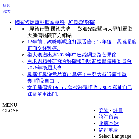
預約
咨詢
國家臨床重點腫瘤專科
JCI認證醫院
"厚德行醫 醫德共濟"，歡迎光臨暨南大學附屬復
大腫瘤醫院官方網站
12年前，媽咪喺呢度打贏舌癌；12年後，我喺呢度
正面交鋒乳癌..
復大獲邀出席2026年中巴絲綢之路芒果節..
白求恩精神研究會醫院報刊與新媒體傳播委員會
2026年換屆大會..
鼻塞流鼻涕竟然查出鼻癌！中亞大叔喺廣州重
獲“呼吸自由”..
女子腫瘤近19cm，曾被醫院拒收，如今卻能自己
踩電單車出門..
MENU
登陸
▪
註冊
CLOSE
諮詢留言
收藏本站
網站地圖
Select Language