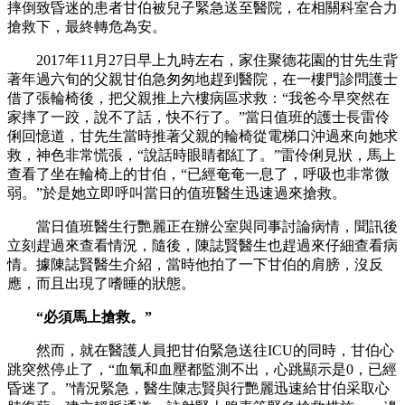
摔倒致昏迷的患者甘伯被兒子緊急送至醫院，在相關科室合力
搶救下，最終轉危為安。
2017年11月27日早上九時左右，家住聚德花園的甘先生背
著年過六旬的父親甘伯急匆匆地趕到醫院，在一樓門診問護士
借了張輪椅後，把父親推上六樓病區求救：“我爸今早突然在
家摔了一跤，說不了話，快不行了。”當日值班的護士長雷伶
俐回憶道，甘先生當時推著父親的輪椅從電梯口沖過來向她求
救，神色非常慌張，“說話時眼睛都紅了。”雷伶俐見狀，馬上
查看了坐在輪椅上的甘伯，“已經奄奄一息了，呼吸也非常微
弱。”於是她立即呼叫當日的值班醫生迅速過來搶救。
當日值班醫生行艷麗正在辦公室與同事討論病情，聞訊後
立刻趕過來查看情況，隨後，陳誌賢醫生也趕過來仔細查看病
情。據陳誌賢醫生介紹，當時他拍了一下甘伯的肩膀，沒反
應，而且出現了嗜睡的狀態。
“必須馬上搶救。”
然而，就在醫護人員把甘伯緊急送往ICU的同時，甘伯心
跳突然停止了，“血氧和血壓都監測不出，心跳顯示是0，已經
昏迷了。”情況緊急，醫生陳志賢與行艷麗迅速給甘伯采取心