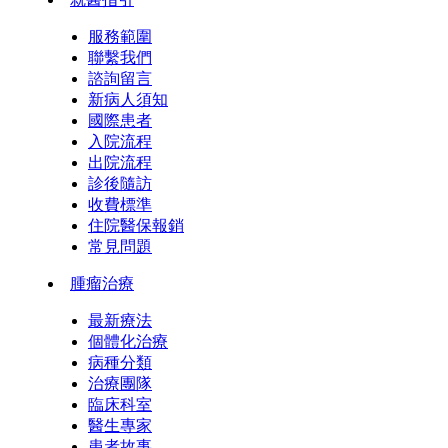
服務範圍
聯繫我們
諮詢留言
新病人須知
國際患者
入院流程
出院流程
診後隨訪
收費標準
住院醫保報銷
常見問題
腫瘤治療
最新療法
個體化治療
病種分類
治療團隊
臨床科室
醫生專家
患者故事