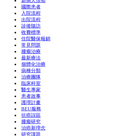
新病人須知
國際患者
入院流程
出院流程
診後隨訪
收費標準
住院醫保報銷
常見問題
腫瘤治療
最新療法
個體化治療
病種分類
治療團隊
臨床科室
醫生專家
患者故事
護理計畫
BEU服務
抗癌誤區
腫瘤研究
治癌新理念
研究課題