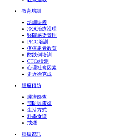
教育培訓
培訓課程
冷凍治療護理
醫院感染管理
PICC培訓
疼痛患者教育
防跌倒培訓
CTCs檢測
心理社會因素
走近徐克成
腫瘤預防
腫瘤篩查
預防與康復
生活方式
科學食譜
戒煙
腫瘤資訊