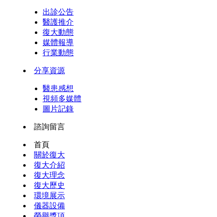
出診公告
醫護推介
復大動態
媒體報導
行業動態
分享資源
醫患感想
視頻多媒體
圖片記錄
諮詢留言
首頁
關於復大
復大介紹
復大理念
復大歷史
環境展示
儀器設備
榮譽獎項