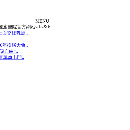
MENU
CLOSE
大腫瘤醫院官方網站
面交鋒乳癌..
年換屆大會..
自由”..
單車出門..