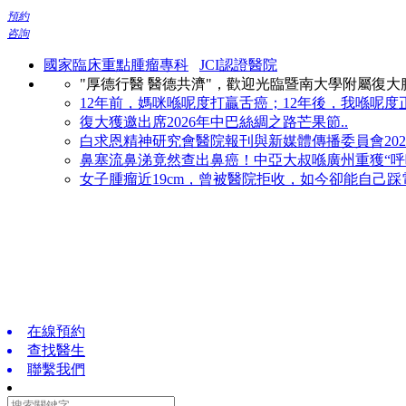
預約
咨詢
國家臨床重點腫瘤專科
JCI認證醫院
"厚德行醫 醫德共濟"，歡迎光臨暨南大學附屬復
12年前，媽咪喺呢度打贏舌癌；12年後，我喺呢度正
復大獲邀出席2026年中巴絲綢之路芒果節..
白求恩精神研究會醫院報刊與新媒體傳播委員會2026
鼻塞流鼻涕竟然查出鼻癌！中亞大叔喺廣州重獲“呼吸
女子腫瘤近19cm，曾被醫院拒收，如今卻能自己踩電
在線預約
查找醫生
聯繫我們