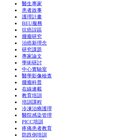
醫生專家
患者故事
護理計畫
BEU服務
抗癌誤區
腫瘤研究
治癌新理念
研究課題
專家論文
學術研討
中心實驗室
醫學影像檢查
腫瘤科普
在線連載
教育培訓
培訓課程
冷凍治療護理
醫院感染管理
PICC培訓
疼痛患者教育
防跌倒培訓