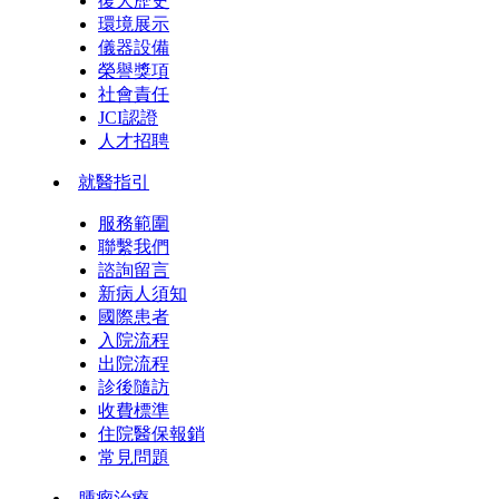
復大歷史
環境展示
儀器設備
榮譽獎項
社會責任
JCI認證
人才招聘
就醫指引
服務範圍
聯繫我們
諮詢留言
新病人須知
國際患者
入院流程
出院流程
診後隨訪
收費標準
住院醫保報銷
常見問題
腫瘤治療