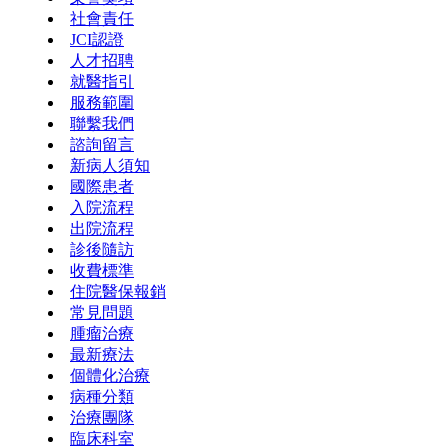
社會責任
JCI認證
人才招聘
就醫指引
服務範圍
聯繫我們
諮詢留言
新病人須知
國際患者
入院流程
出院流程
診後隨訪
收費標準
住院醫保報銷
常見問題
腫瘤治療
最新療法
個體化治療
病種分類
治療團隊
臨床科室