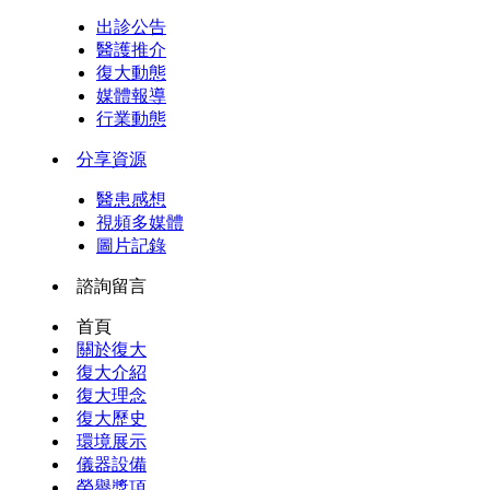
出診公告
醫護推介
復大動態
媒體報導
行業動態
分享資源
醫患感想
視頻多媒體
圖片記錄
諮詢留言
首頁
關於復大
復大介紹
復大理念
復大歷史
環境展示
儀器設備
榮譽獎項