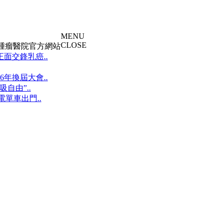
MENU
CLOSE
大腫瘤醫院官方網站
面交鋒乳癌..
年換屆大會..
自由”..
單車出門..