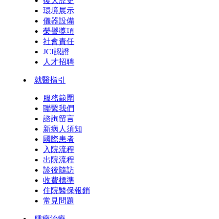
復大歷史
環境展示
儀器設備
榮譽獎項
社會責任
JCI認證
人才招聘
就醫指引
服務範圍
聯繫我們
諮詢留言
新病人須知
國際患者
入院流程
出院流程
診後隨訪
收費標準
住院醫保報銷
常見問題
腫瘤治療