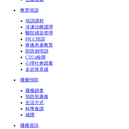
教育培訓
培訓課程
冷凍治療護理
醫院感染管理
PICC培訓
疼痛患者教育
防跌倒培訓
CTCs檢測
心理社會因素
走近徐克成
腫瘤預防
腫瘤篩查
預防與康復
生活方式
科學食譜
戒煙
腫瘤資訊