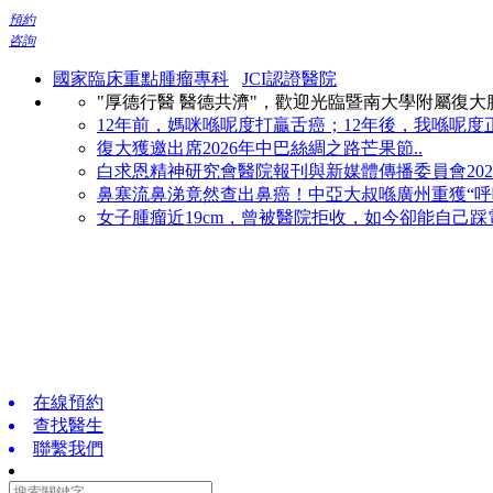
預約
咨詢
國家臨床重點腫瘤專科
JCI認證醫院
"厚德行醫 醫德共濟"，歡迎光臨暨南大學附屬復
12年前，媽咪喺呢度打贏舌癌；12年後，我喺呢度正
復大獲邀出席2026年中巴絲綢之路芒果節..
白求恩精神研究會醫院報刊與新媒體傳播委員會2026
鼻塞流鼻涕竟然查出鼻癌！中亞大叔喺廣州重獲“呼吸
女子腫瘤近19cm，曾被醫院拒收，如今卻能自己踩電
在線預約
查找醫生
聯繫我們