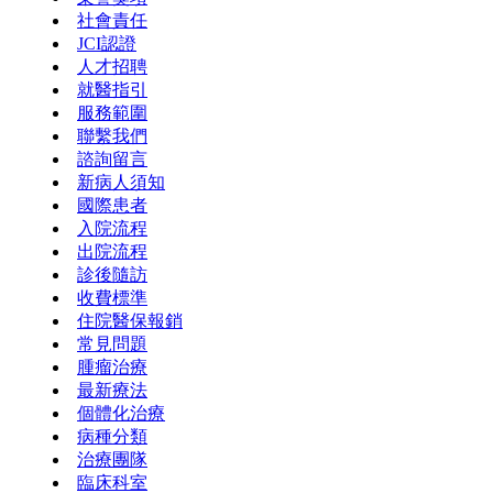
社會責任
JCI認證
人才招聘
就醫指引
服務範圍
聯繫我們
諮詢留言
新病人須知
國際患者
入院流程
出院流程
診後隨訪
收費標準
住院醫保報銷
常見問題
腫瘤治療
最新療法
個體化治療
病種分類
治療團隊
臨床科室