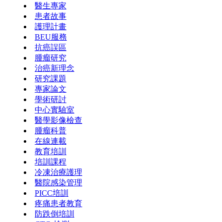
醫生專家
患者故事
護理計畫
BEU服務
抗癌誤區
腫瘤研究
治癌新理念
研究課題
專家論文
學術研討
中心實驗室
醫學影像檢查
腫瘤科普
在線連載
教育培訓
培訓課程
冷凍治療護理
醫院感染管理
PICC培訓
疼痛患者教育
防跌倒培訓