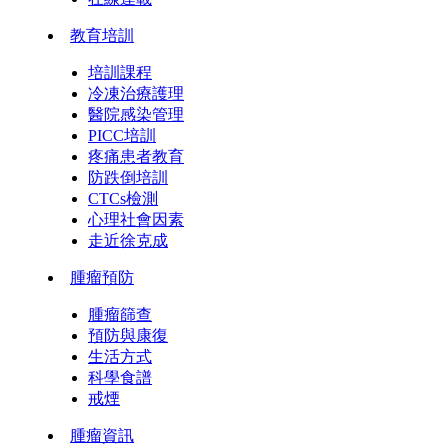
教育培訓
培訓課程
冷凍治療護理
醫院感染管理
PICC培訓
疼痛患者教育
防跌倒培訓
CTCs檢測
心理社會因素
走近徐克成
腫瘤預防
腫瘤篩查
預防與康復
生活方式
科學食譜
戒煙
腫瘤資訊