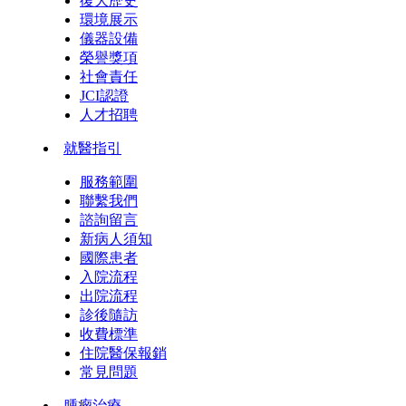
復大歷史
環境展示
儀器設備
榮譽獎項
社會責任
JCI認證
人才招聘
就醫指引
服務範圍
聯繫我們
諮詢留言
新病人須知
國際患者
入院流程
出院流程
診後隨訪
收費標準
住院醫保報銷
常見問題
腫瘤治療