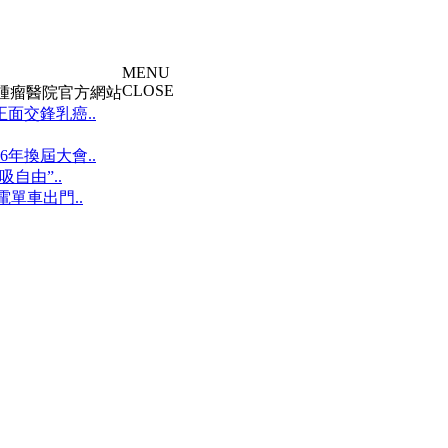
MENU
CLOSE
大腫瘤醫院官方網站
面交鋒乳癌..
年換屆大會..
自由”..
單車出門..