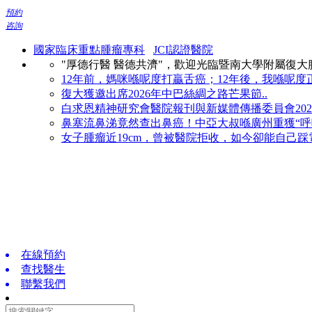
預約
咨詢
國家臨床重點腫瘤專科
JCI認證醫院
"厚德行醫 醫德共濟"，歡迎光臨暨南大學附屬復
12年前，媽咪喺呢度打贏舌癌；12年後，我喺呢度正
復大獲邀出席2026年中巴絲綢之路芒果節..
白求恩精神研究會醫院報刊與新媒體傳播委員會2026
鼻塞流鼻涕竟然查出鼻癌！中亞大叔喺廣州重獲“呼吸
女子腫瘤近19cm，曾被醫院拒收，如今卻能自己踩電
在線預約
查找醫生
聯繫我們