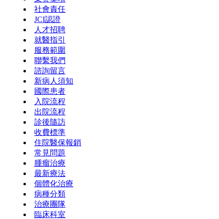
社會責任
JCI認證
人才招聘
就醫指引
服務範圍
聯繫我們
諮詢留言
新病人須知
國際患者
入院流程
出院流程
診後隨訪
收費標準
住院醫保報銷
常見問題
腫瘤治療
最新療法
個體化治療
病種分類
治療團隊
臨床科室