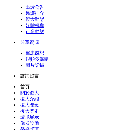
出診公告
醫護推介
復大動態
媒體報導
行業動態
分享資源
醫患感想
視頻多媒體
圖片記錄
諮詢留言
首頁
關於復大
復大介紹
復大理念
復大歷史
環境展示
儀器設備
榮譽獎項