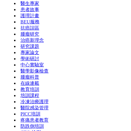
醫生專家
患者故事
護理計畫
BEU服務
抗癌誤區
腫瘤研究
治癌新理念
研究課題
專家論文
學術研討
中心實驗室
醫學影像檢查
腫瘤科普
在線連載
教育培訓
培訓課程
冷凍治療護理
醫院感染管理
PICC培訓
疼痛患者教育
防跌倒培訓