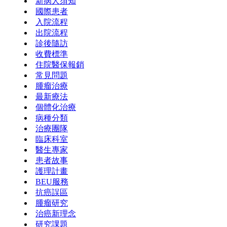
新病人須知
國際患者
入院流程
出院流程
診後隨訪
收費標準
住院醫保報銷
常見問題
腫瘤治療
最新療法
個體化治療
病種分類
治療團隊
臨床科室
醫生專家
患者故事
護理計畫
BEU服務
抗癌誤區
腫瘤研究
治癌新理念
研究課題