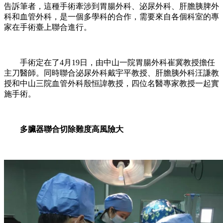
告訴筆者，這種手術牽涉到胃腸外科、泌尿外科、肝膽胰脾外
科和血管外科，是一個多學科的合作，需要來自各個科室的專
家在手術臺上聯合進行。
手術定在了4月19日，由中山一院胃腸外科崔冀教授擔任
主刀醫師。同時聯合泌尿外科戴宇平教授、肝膽胰外科汪謙教
授和中山三院血管外科殷恒諱教授，四位名醫專家教授一起實
施手術。
多臟器聯合切除難度高風險大