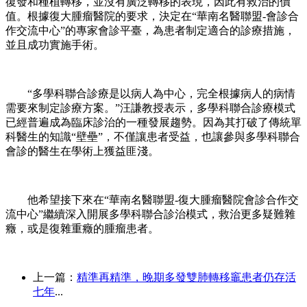
復發和種植轉移，並沒有廣泛轉移的表現，因此有救治的價
值。根據復大腫瘤醫院的要求，決定在“華南名醫聯盟-會診合
作交流中心”的專家會診平臺，為患者制定適合的診療措施，
並且成功實施手術。
“多學科聯合診療是以病人為中心，完全根據病人的病情
需要來制定診療方案。”汪謙教授表示，多學科聯合診療模式
已經普遍成為臨床診治的一種發展趨勢。因為其打破了傳統單
科醫生的知識“壁壘”，不僅讓患者受益，也讓參與多學科聯合
會診的醫生在學術上獲益匪淺。
他希望接下來在“華南名醫聯盟-復大腫瘤醫院會診合作交
流中心”繼續深入開展多學科聯合診治模式，救治更多疑難雜
癥，或是復雜重癥的腫瘤患者。
上一篇：
精準再精準，晚期多發雙肺轉移竈患者仍存活
七年
...