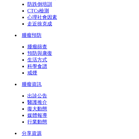
防跌倒培訓
CTCs檢測
心理社會因素
走近徐克成
腫瘤預防
腫瘤篩查
預防與康復
生活方式
科學食譜
戒煙
腫瘤資訊
出診公告
醫護推介
復大動態
媒體報導
行業動態
分享資源