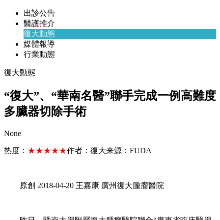
出診公告
醫護推介
復大動態
媒體報導
行業動態
復大動態
“復大”、“華南名醫”聯手完成一例高難度
多臟器切除手術
None
热度：
★★★★★
作者：
復大
来源：
FUDA
原創 2018-04-20 王嘉康 廣州復大腫瘤醫院