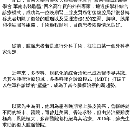
昨日，暨南大學附屬復大腫瘤醫院聯合“廣東省臨床醫學
學會-華南名醫聯盟”四名高年資的外科專家，通過多學科綜合
診療模式，成功為一位晚期腎上腺皮質癌術後腹腔局部復發轉
移患者切除了復發的腫瘤以及受腫瘤侵犯的左腎、脾臟、胰尾
和橫結腸等組織，手術過程順利，目前患者恢復情況良好。
從前，腫瘤患者若是進行外科手術，往往由某一個外科專
家決定。
近年來，多學科、規範化的綜合治療已成為醫學界共識。
尤其在腫瘤治療領域，多學科聯合診療模式（MDT）打破了
以往單科診斷的“壁壘”，成為了當今腫瘤治療的新趨勢。
以蘇先生為例，他因為患有晚期腎上腺皮質癌，曾輾轉於
不同的城市、醫院，還曾赴美國、香港求醫，但由於治療難度
極高，風險極大，多家醫院都拒絕為其治療。2016年，蘇先生
求助於復大腫瘤醫院。