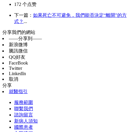
172
个点赞
下一篇：
如果死亡不可避免，我們能否決定“離開”的方
式？
...
分享我們的網站
——分享到——
新浪微博
騰訊微信
QQ好友
FaceBook
Twitter
LinkedIn
取消
分享
就醫指引
服務範圍
聯繫我們
諮詢留言
新病人須知
國際患者