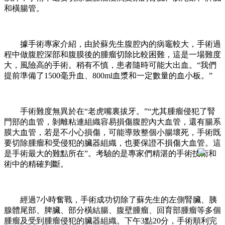
和橫腸管。
據手術專家介紹，由於蘇先生腹腔內的病竈較大，手術過
程中做腹腔深部和腹膜後的腫瘤切除比較困難，這是一場難度
大，風險高的手術。稍有不慎，患者隨時可能大出血。“我們
提前準備了1500毫升血、800ml血漿和一定數量的血小板。”
手術難度無異於在“老虎嘴裏拔牙。”“尤其腫瘤侵犯了腎
門部的血管，剝離粘連組織容易損傷腹腔內大血管，還有腸系
膜大血管，若是不小心損傷，可能導致整個小腸壞死，手術既
要切除腫瘤和受侵犯的臟器組織，也要保證不損傷大血管。這
是手術最大的難點所在”。考驗的是專家們精湛的手術技術和
術中的精確判斷。
經過7小時奮戰，手術成功切除了蘇先生的左側腎臟、胰
腺體尾部、脾臟、部分橫結腸、腹壁腫瘤、回育部腫瘤等多個
腫瘤及受到腫瘤侵犯的臟器組織。下午3點20分，手術順利完