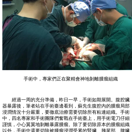
手術中，專家們正在聚精會神地剝離腫瘤組織
經過一周的充分準備，昨日一早，手術如期展開。腹腔臟
器暴露後，筆者站在手術臺邊看到，蘇先生腹腔內的腫瘤局部
浸潤情況十分嚴重，要徹底治療需要切除所有粘連組織。手術
中，四名專家和手術團隊們奮戰在手術臺上，用手術電刀仔細
謹慎，小心翼翼地剝離暴露腫瘤。除了要切除原本的腫瘤組織
以外，手術中還要切除被腫瘤浸潤受累的腎臟、胰尾部、脾臟