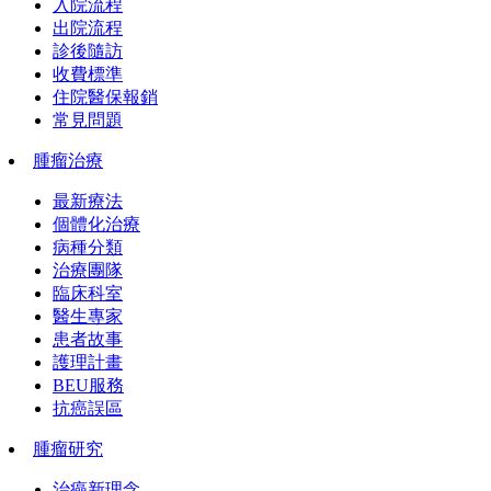
入院流程
出院流程
診後隨訪
收費標準
住院醫保報銷
常見問題
腫瘤治療
最新療法
個體化治療
病種分類
治療團隊
臨床科室
醫生專家
患者故事
護理計畫
BEU服務
抗癌誤區
腫瘤研究
治癌新理念