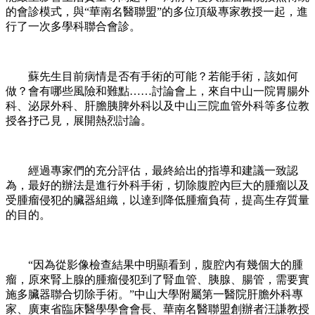
的會診模式，與“華南名醫聯盟”的多位頂級專家教授一起，進
行了一次多學科聯合會診。
蘇先生目前病情是否有手術的可能？若能手術，該如何
做？會有哪些風險和難點……討論會上，來自中山一院胃腸外
科、泌尿外科、肝膽胰脾外科以及中山三院血管外科等多位教
授各抒己見，展開熱烈討論。
經過專家們的充分評估，最終給出的指導和建議一致認
為，最好的辦法是進行外科手術，切除腹腔內巨大的腫瘤以及
受腫瘤侵犯的臟器組織，以達到降低腫瘤負荷，提高生存質量
的目的。
“因為從影像檢查結果中明顯看到，腹腔內有幾個大的腫
瘤，原來腎上腺的腫瘤侵犯到了腎血管、胰腺、腸管，需要實
施多臟器聯合切除手術。”中山大學附屬第一醫院肝膽外科專
家、廣東省臨床醫學學會會長、華南名醫聯盟創辦者汪謙教授