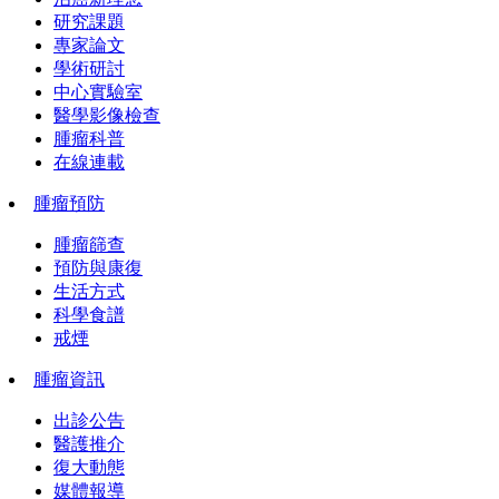
研究課題
專家論文
學術研討
中心實驗室
醫學影像檢查
腫瘤科普
在線連載
腫瘤預防
腫瘤篩查
預防與康復
生活方式
科學食譜
戒煙
腫瘤資訊
出診公告
醫護推介
復大動態
媒體報導