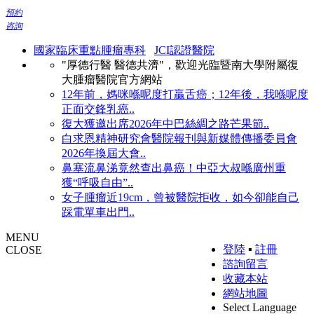
預約
咨詢
國家臨床重點腫瘤專科
JCI認證醫院
"厚德行醫 醫德共濟"，歡迎光臨暨南大學附屬復
大腫瘤醫院官方網站
12年前，媽咪喺呢度打贏舌癌；12年後，我喺呢度
正面交鋒乳癌..
復大獲邀出席2026年中巴絲綢之路芒果節..
白求恩精神研究會醫院報刊與新媒體傳播委員會
2026年換屆大會..
鼻塞流鼻涕竟然查出鼻癌！中亞大叔喺廣州重
獲“呼吸自由”..
女子腫瘤近19cm，曾被醫院拒收，如今卻能自己
踩電單車出門..
MENU
登陸
▪
註冊
CLOSE
諮詢留言
收藏本站
網站地圖
Select Language