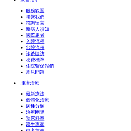
服務範圍
聯繫我們
諮詢留言
新病人須知
國際患者
入院流程
出院流程
診後隨訪
收費標準
住院醫保報銷
常見問題
腫瘤治療
最新療法
個體化治療
病種分類
治療團隊
臨床科室
醫生專家
患者故事