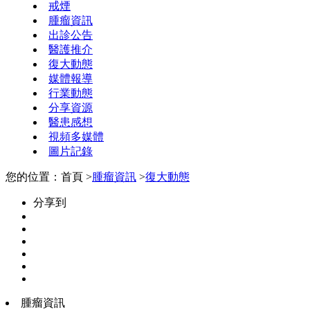
戒煙
腫瘤資訊
出診公告
醫護推介
復大動態
媒體報導
行業動態
分享資源
醫患感想
視頻多媒體
圖片記錄
您的位置：首頁 >
腫瘤資訊
>
復大動態
分享到
腫瘤資訊