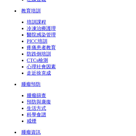
教育培訓
培訓課程
冷凍治療護理
醫院感染管理
PICC培訓
疼痛患者教育
防跌倒培訓
CTCs檢測
心理社會因素
走近徐克成
腫瘤預防
腫瘤篩查
預防與康復
生活方式
科學食譜
戒煙
腫瘤資訊