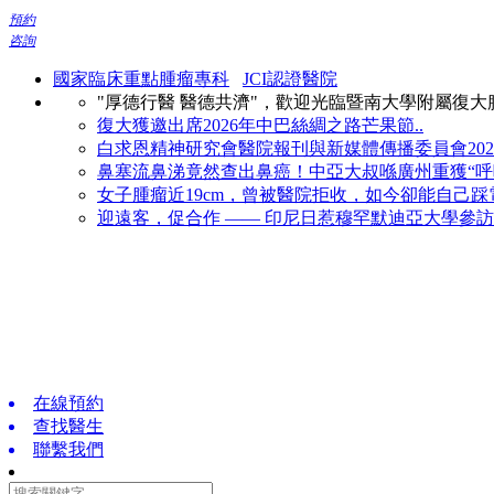
預約
咨詢
國家臨床重點腫瘤專科
JCI認證醫院
"厚德行醫 醫德共濟"，歡迎光臨暨南大學附屬復
復大獲邀出席2026年中巴絲綢之路芒果節..
白求恩精神研究會醫院報刊與新媒體傳播委員會2026
鼻塞流鼻涕竟然查出鼻癌！中亞大叔喺廣州重獲“呼吸
女子腫瘤近19cm，曾被醫院拒收，如今卻能自己踩電
迎遠客，促合作 —— 印尼日惹穆罕默迪亞大學參訪復
在線預約
查找醫生
聯繫我們