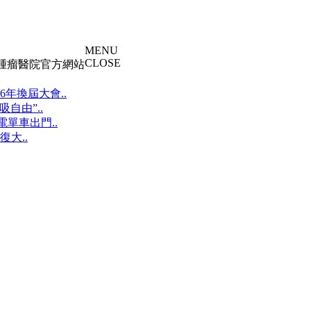
MENU
CLOSE
大腫瘤醫院官方網站
年換屆大會..
自由”..
單車出門..
大..