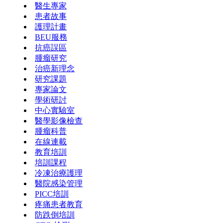
醫生專家
患者故事
護理計畫
BEU服務
抗癌誤區
腫瘤研究
治癌新理念
研究課題
專家論文
學術研討
中心實驗室
醫學影像檢查
腫瘤科普
在線連載
教育培訓
培訓課程
冷凍治療護理
醫院感染管理
PICC培訓
疼痛患者教育
防跌倒培訓