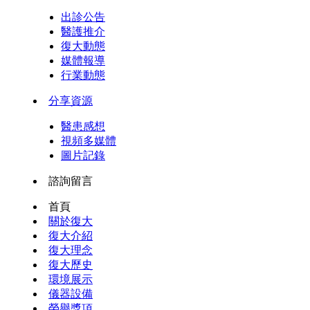
出診公告
醫護推介
復大動態
媒體報導
行業動態
分享資源
醫患感想
視頻多媒體
圖片記錄
諮詢留言
首頁
關於復大
復大介紹
復大理念
復大歷史
環境展示
儀器設備
榮譽獎項