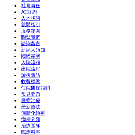
社會責任
JCI認證
人才招聘
就醫指引
服務範圍
聯繫我們
諮詢留言
新病人須知
國際患者
入院流程
出院流程
診後隨訪
收費標準
住院醫保報銷
常見問題
腫瘤治療
最新療法
個體化治療
病種分類
治療團隊
臨床科室