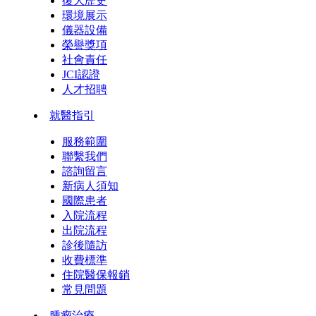
復大歷史
環境展示
儀器設備
榮譽獎項
社會責任
JCI認證
人才招聘
就醫指引
服務範圍
聯繫我們
諮詢留言
新病人須知
國際患者
入院流程
出院流程
診後隨訪
收費標準
住院醫保報銷
常見問題
腫瘤治療