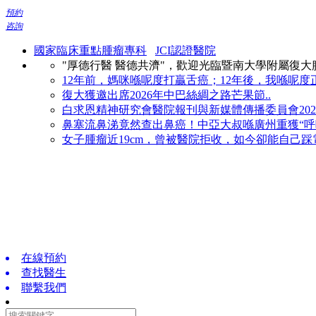
預約
咨詢
國家臨床重點腫瘤專科
JCI認證醫院
"厚德行醫 醫德共濟"，歡迎光臨暨南大學附屬復
12年前，媽咪喺呢度打贏舌癌；12年後，我喺呢度正
復大獲邀出席2026年中巴絲綢之路芒果節..
白求恩精神研究會醫院報刊與新媒體傳播委員會2026
鼻塞流鼻涕竟然查出鼻癌！中亞大叔喺廣州重獲“呼吸
女子腫瘤近19cm，曾被醫院拒收，如今卻能自己踩電
在線預約
查找醫生
聯繫我們