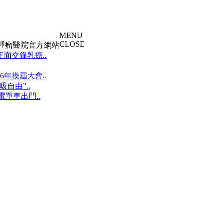
MENU
CLOSE
大腫瘤醫院官方網站
面交鋒乳癌..
年換屆大會..
自由”..
單車出門..