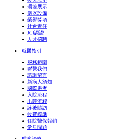
復大歷史
環境展示
儀器設備
榮譽獎項
社會責任
JCI認證
人才招聘
就醫指引
服務範圍
聯繫我們
諮詢留言
新病人須知
國際患者
入院流程
出院流程
診後隨訪
收費標準
住院醫保報銷
常見問題
腫瘤治療