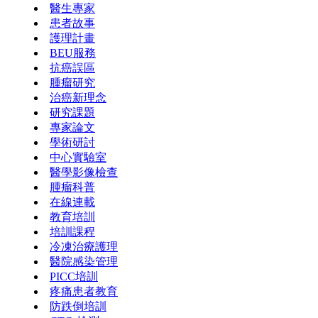
醫生專家
患者故事
護理計畫
BEU服務
抗癌誤區
腫瘤研究
治癌新理念
研究課題
專家論文
學術研討
中心實驗室
醫學影像檢查
腫瘤科普
在線連載
教育培訓
培訓課程
冷凍治療護理
醫院感染管理
PICC培訓
疼痛患者教育
防跌倒培訓