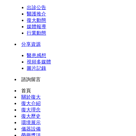
出診公告
醫護推介
復大動態
媒體報導
行業動態
分享資源
醫患感想
視頻多媒體
圖片記錄
諮詢留言
首頁
關於復大
復大介紹
復大理念
復大歷史
環境展示
儀器設備
榮譽獎項