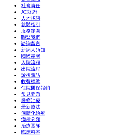
社會責任
JCI認證
人才招聘
就醫指引
服務範圍
聯繫我們
諮詢留言
新病人須知
國際患者
入院流程
出院流程
診後隨訪
收費標準
住院醫保報銷
常見問題
腫瘤治療
最新療法
個體化治療
病種分類
治療團隊
臨床科室