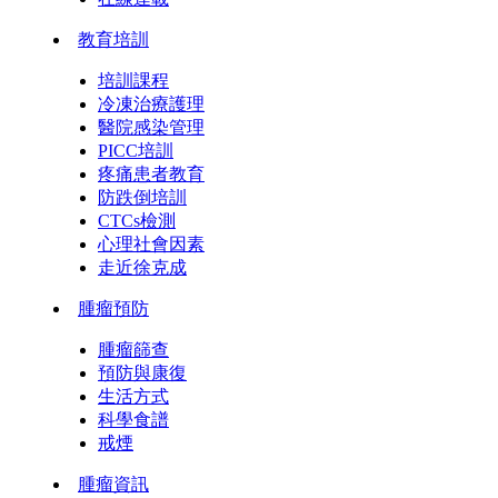
教育培訓
培訓課程
冷凍治療護理
醫院感染管理
PICC培訓
疼痛患者教育
防跌倒培訓
CTCs檢測
心理社會因素
走近徐克成
腫瘤預防
腫瘤篩查
預防與康復
生活方式
科學食譜
戒煙
腫瘤資訊