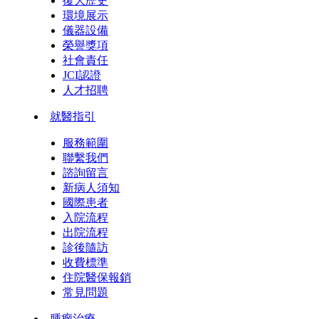
復大歷史
環境展示
儀器設備
榮譽獎項
社會責任
JCI認證
人才招聘
就醫指引
服務範圍
聯繫我們
諮詢留言
新病人須知
國際患者
入院流程
出院流程
診後隨訪
收費標準
住院醫保報銷
常見問題
腫瘤治療