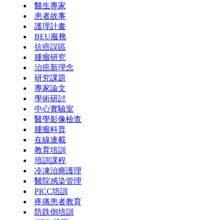
醫生專家
患者故事
護理計畫
BEU服務
抗癌誤區
腫瘤研究
治癌新理念
研究課題
專家論文
學術研討
中心實驗室
醫學影像檢查
腫瘤科普
在線連載
教育培訓
培訓課程
冷凍治療護理
醫院感染管理
PICC培訓
疼痛患者教育
防跌倒培訓