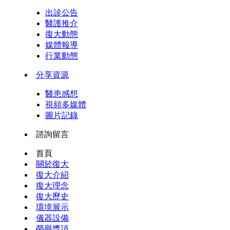
出診公告
醫護推介
復大動態
媒體報導
行業動態
分享資源
醫患感想
視頻多媒體
圖片記錄
諮詢留言
首頁
關於復大
復大介紹
復大理念
復大歷史
環境展示
儀器設備
榮譽獎項