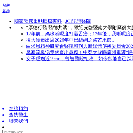
預約
咨詢
國家臨床重點腫瘤專科
JCI認證醫院
"厚德行醫 醫德共濟"，歡迎光臨暨南大學附屬復
12年前，媽咪喺呢度打贏舌癌；12年後，我喺呢度正
復大獲邀出席2026年中巴絲綢之路芒果節..
白求恩精神研究會醫院報刊與新媒體傳播委員會2026
鼻塞流鼻涕竟然查出鼻癌！中亞大叔喺廣州重獲“呼吸
女子腫瘤近19cm，曾被醫院拒收，如今卻能自己踩電
在線預約
查找醫生
聯繫我們