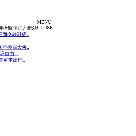
MENU
CLOSE
大腫瘤醫院官方網站
面交鋒乳癌..
年換屆大會..
自由”..
單車出門..