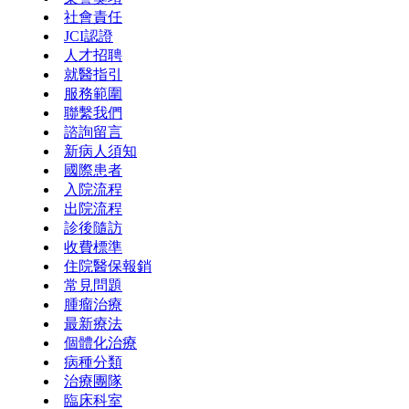
社會責任
JCI認證
人才招聘
就醫指引
服務範圍
聯繫我們
諮詢留言
新病人須知
國際患者
入院流程
出院流程
診後隨訪
收費標準
住院醫保報銷
常見問題
腫瘤治療
最新療法
個體化治療
病種分類
治療團隊
臨床科室