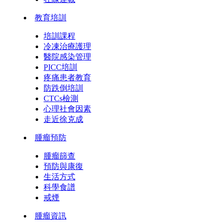
教育培訓
培訓課程
冷凍治療護理
醫院感染管理
PICC培訓
疼痛患者教育
防跌倒培訓
CTCs檢測
心理社會因素
走近徐克成
腫瘤預防
腫瘤篩查
預防與康復
生活方式
科學食譜
戒煙
腫瘤資訊