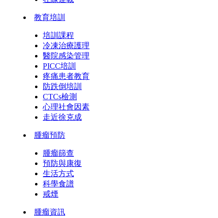
教育培訓
培訓課程
冷凍治療護理
醫院感染管理
PICC培訓
疼痛患者教育
防跌倒培訓
CTCs檢測
心理社會因素
走近徐克成
腫瘤預防
腫瘤篩查
預防與康復
生活方式
科學食譜
戒煙
腫瘤資訊