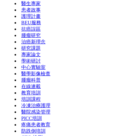
醫生專家
患者故事
護理計畫
BEU服務
抗癌誤區
腫瘤研究
治癌新理念
研究課題
專家論文
學術研討
中心實驗室
醫學影像檢查
腫瘤科普
在線連載
教育培訓
培訓課程
冷凍治療護理
醫院感染管理
PICC培訓
疼痛患者教育
防跌倒培訓