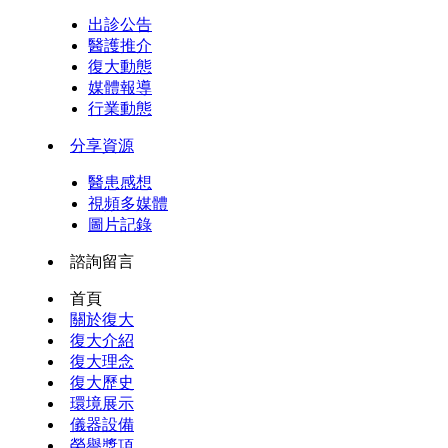
出診公告
醫護推介
復大動態
媒體報導
行業動態
分享資源
醫患感想
視頻多媒體
圖片記錄
諮詢留言
首頁
關於復大
復大介紹
復大理念
復大歷史
環境展示
儀器設備
榮譽獎項