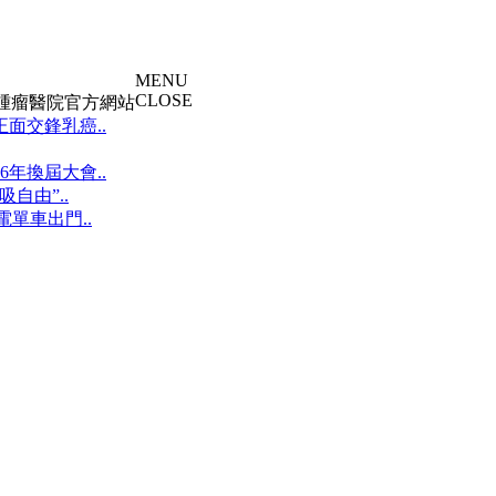
MENU
CLOSE
大腫瘤醫院官方網站
面交鋒乳癌..
年換屆大會..
自由”..
單車出門..