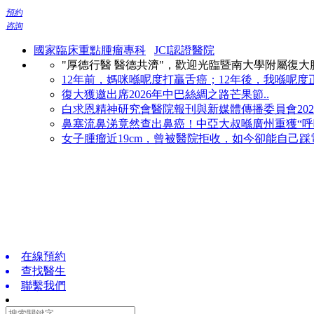
預約
咨詢
國家臨床重點腫瘤專科
JCI認證醫院
"厚德行醫 醫德共濟"，歡迎光臨暨南大學附屬復
12年前，媽咪喺呢度打贏舌癌；12年後，我喺呢度正
復大獲邀出席2026年中巴絲綢之路芒果節..
白求恩精神研究會醫院報刊與新媒體傳播委員會2026
鼻塞流鼻涕竟然查出鼻癌！中亞大叔喺廣州重獲“呼吸
女子腫瘤近19cm，曾被醫院拒收，如今卻能自己踩電
在線預約
查找醫生
聯繫我們