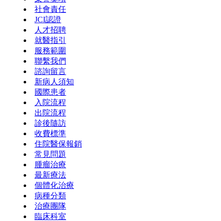
社會責任
JCI認證
人才招聘
就醫指引
服務範圍
聯繫我們
諮詢留言
新病人須知
國際患者
入院流程
出院流程
診後隨訪
收費標準
住院醫保報銷
常見問題
腫瘤治療
最新療法
個體化治療
病種分類
治療團隊
臨床科室