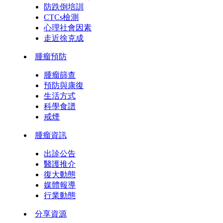
防跌倒培訓
CTCs檢測
心理社會因素
走近徐克成
腫瘤預防
腫瘤篩查
預防與康復
生活方式
科學食譜
戒煙
腫瘤資訊
出診公告
醫護推介
復大動態
媒體報導
行業動態
分享資源