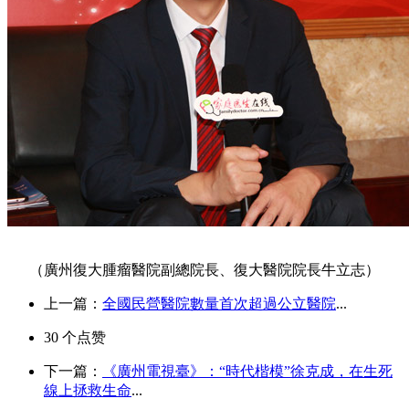
（廣州復大腫瘤醫院副總院長、復大醫院院長牛立志）
上一篇：
全國民營醫院數量首次超過公立醫院
...
30
个点赞
下一篇：
《廣州電視臺》：“時代楷模”徐克成，在生死
線上拯救生命
...