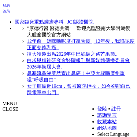
預約
咨詢
國家臨床重點腫瘤專科
JCI認證醫院
"厚德行醫 醫德共濟"，歡迎光臨暨南大學附屬復
大腫瘤醫院官方網站
12年前，媽咪喺呢度打贏舌癌；12年後，我喺呢度
正面交鋒乳癌..
復大獲邀出席2026年中巴絲綢之路芒果節..
白求恩精神研究會醫院報刊與新媒體傳播委員會
2026年換屆大會..
鼻塞流鼻涕竟然查出鼻癌！中亞大叔喺廣州重
獲“呼吸自由”..
女子腫瘤近19cm，曾被醫院拒收，如今卻能自己
踩電單車出門..
MENU
登陸
▪
註冊
CLOSE
諮詢留言
收藏本站
網站地圖
Select Language