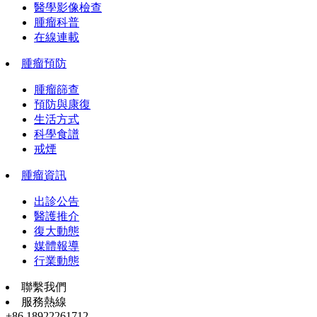
醫學影像檢查
腫瘤科普
在線連載
腫瘤預防
腫瘤篩查
預防與康復
生活方式
科學食譜
戒煙
腫瘤資訊
出診公告
醫護推介
復大動態
媒體報導
行業動態
聯繫我們
服務熱線
+86 18922261712