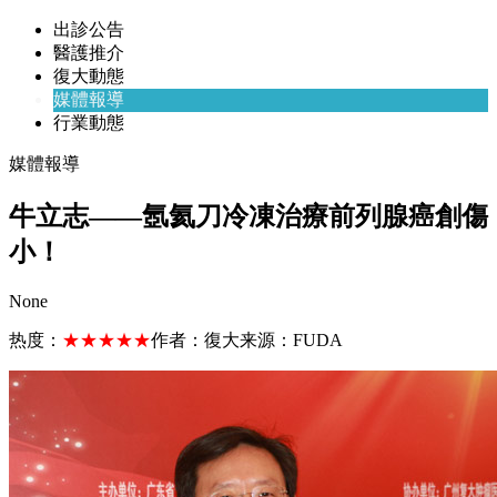
出診公告
醫護推介
復大動態
媒體報導
行業動態
媒體報導
牛立志——氬氦刀冷凍治療前列腺癌創傷
小！
None
热度：
★★★★★
作者：
復大
来源：
FUDA