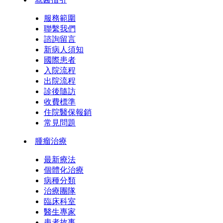
服務範圍
聯繫我們
諮詢留言
新病人須知
國際患者
入院流程
出院流程
診後隨訪
收費標準
住院醫保報銷
常見問題
腫瘤治療
最新療法
個體化治療
病種分類
治療團隊
臨床科室
醫生專家
患者故事