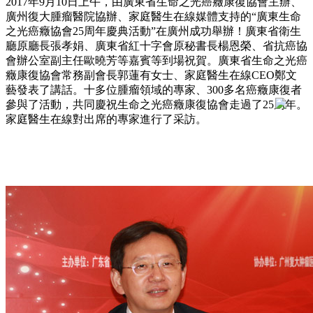
2017年9月10日上午，由廣東省生命之光癌癥康復協會主辦、
廣州復大腫瘤醫院協辦、家庭醫生在線媒體支持的“廣東生命
之光癌癥協會25周年慶典活動”在廣州成功舉辦！廣東省衛生
廳原廳長張孝娟、廣東省紅十字會原秘書長楊恩榮、省抗癌協
會辦公室副主任歐曉芳等嘉賓等到場祝賀。廣東省生命之光癌
癥康復協會常務副會長郭蓮有女士、家庭醫生在線CEO鄭文
藝發表了講話。十多位腫瘤領域的專家、300多名癌癥康復者
參與了活動，共同慶祝生命之光癌癥康復協會走過了25周年。
家庭醫生在線對出席的專家進行了采訪。