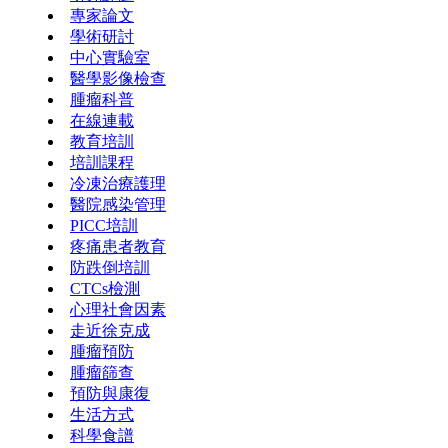
專家論文
學術研討
中心實驗室
醫學影像檢查
腫瘤科普
在線連載
教育培訓
培訓課程
冷凍治療護理
醫院感染管理
PICC培訓
疼痛患者教育
防跌倒培訓
CTCs檢測
心理社會因素
走近徐克成
腫瘤預防
腫瘤篩查
預防與康復
生活方式
科學食譜