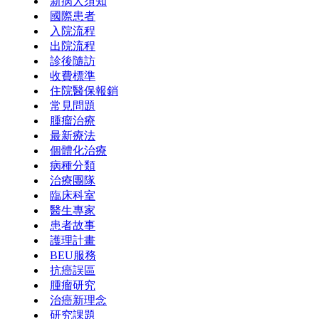
新病人須知
國際患者
入院流程
出院流程
診後隨訪
收費標準
住院醫保報銷
常見問題
腫瘤治療
最新療法
個體化治療
病種分類
治療團隊
臨床科室
醫生專家
患者故事
護理計畫
BEU服務
抗癌誤區
腫瘤研究
治癌新理念
研究課題