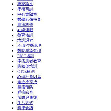
專家論文
學術研討
中心實驗室
醫學影像檢查
腫瘤科普
在線連載
教育培訓
培訓課程
冷凍治療護理
醫院感染管理
PICC培訓
疼痛患者教育
防跌倒培訓
CTCs檢測
心理社會因素
走近徐克成
腫瘤預防
腫瘤篩查
預防與康復
生活方式
科學食譜