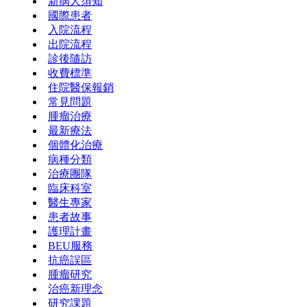
新病人須知
國際患者
入院流程
出院流程
診後隨訪
收費標準
住院醫保報銷
常見問題
腫瘤治療
最新療法
個體化治療
病種分類
治療團隊
臨床科室
醫生專家
患者故事
護理計畫
BEU服務
抗癌誤區
腫瘤研究
治癌新理念
研究課題