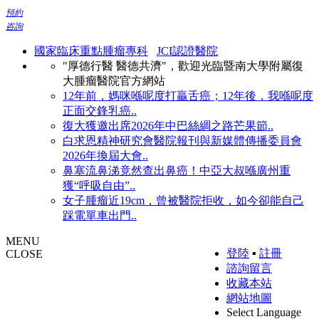
預約
咨詢
國家臨床重點腫瘤專科
JCI認證醫院
"厚德行醫 醫德共濟"，歡迎光臨暨南大學附屬復
大腫瘤醫院官方網站
12年前，媽咪喺呢度打贏舌癌；12年後，我喺呢度
正面交鋒乳癌..
復大獲邀出席2026年中巴絲綢之路芒果節..
白求恩精神研究會醫院報刊與新媒體傳播委員會
2026年換屆大會..
鼻塞流鼻涕竟然查出鼻癌！中亞大叔喺廣州重
獲“呼吸自由”..
女子腫瘤近19cm，曾被醫院拒收，如今卻能自己
踩電單車出門..
MENU
登陸
▪
註冊
CLOSE
諮詢留言
收藏本站
網站地圖
Select Language