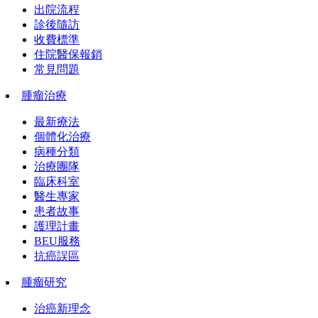
出院流程
診後隨訪
收費標準
住院醫保報銷
常見問題
腫瘤治療
最新療法
個體化治療
病種分類
治療團隊
臨床科室
醫生專家
患者故事
護理計畫
BEU服務
抗癌誤區
腫瘤研究
治癌新理念