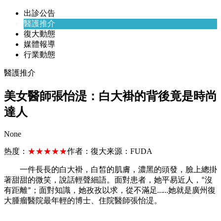
出診公告
醫護推介
復大動態
媒體報導
行業動態
醫護推介
美女醫師張怡湜：白大褂的背後竟是時尚
達人
None
热度：
★★★★★
作者：
復大
来源：
FUDA
一
件長長的白大褂，白皙的肌膚，濃黑的頭發，臉上總掛
著甜甜的微笑，說話輕聲細語。面對患者，她平易近人，
沒
“
有距離
；面對知識，她孜孜以求，從不滿足
她就是廣州復
”
……
大腫瘤醫院最年輕的博士、住院醫師張怡湜。