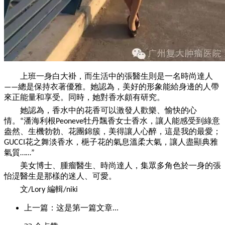
上班
一
身白大褂，而生活中的張醫生則是
一
名時尚達人
總是保持衣著優雅。她認為，美好的形象能給身邊的人帶
——
來正能量和享受。同時，她對香水頗有研究。
她認為，香水中的花香可以激發人歡樂、愉快的心
情。
潘海利根
牡丹飄香女士香水，讓人能感受到綠意
“
Peoneve
盎然、生機勃勃、花團錦簇，美得讓人心醉，這是我的最愛；
花之舞淡香水，梔子花的氣息溫柔大氣，讓人盡顯典雅
GUCCI
氣質
……”
美女博士、腫瘤醫生、時尚達人，集眾多角色於
一
身的張
怡湜醫生是那樣的迷人、可愛。
文
編輯
/Lory
/niki
上一篇：这是第一篇文章...