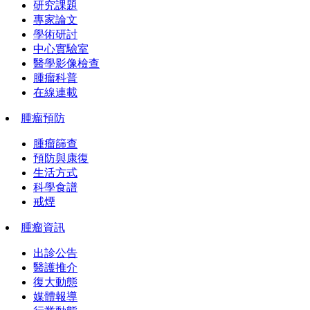
研究課題
專家論文
學術研討
中心實驗室
醫學影像檢查
腫瘤科普
在線連載
腫瘤預防
腫瘤篩查
預防與康復
生活方式
科學食譜
戒煙
腫瘤資訊
出診公告
醫護推介
復大動態
媒體報導