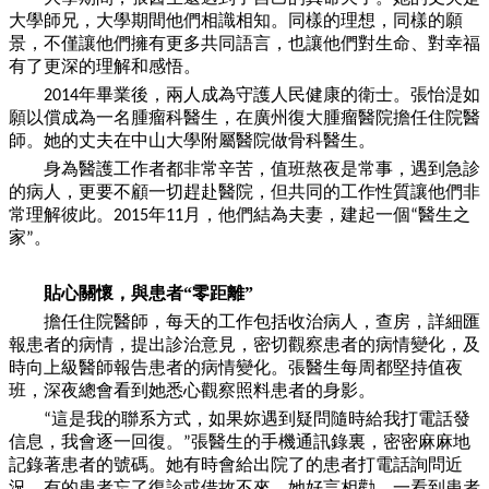
大學師兄，大學期間他們相識相知。同樣的理想，同樣的願
景，不僅讓他們擁有更多共同語言，也讓他們對生命、對幸福
有了更深的理解和感悟。
年畢業後，兩人成為守護人民健康的衛士。張怡湜如
2014
願以償成為
一
名腫瘤科醫生，在廣州復大腫瘤醫院擔任住院醫
師。她的丈夫在中山大學附屬醫院做骨科醫生。
身為醫護工作者都非常辛苦，值班熬夜是常事，遇到急診
的病人，更要不顧
一
切趕赴醫院，但共同的工作性質讓他們非
常理解彼此。
年
月，他們結為夫妻，建起
一
個
醫生之
2015
11
“
家
。
”
貼心關懷，與患者
“
零距離
”
擔任住院醫師，每天的工作包括收治病人，查房，詳細匯
報患者的病情，提出診治意見，密切觀察患者的病情變化，及
時向上級醫師報告患者的病情變化。張醫生每周都堅持值夜
班，深夜總會看到她悉心觀察照料患者的身影。
這是我的聯系方式，如果妳遇到疑問隨時給我打電話發
“
信息，我會逐
一
回復。
張醫生的手機通訊錄裏，密密麻麻地
”
記錄著患者的號碼。她有時會給出院了的患者打電話詢問近
況，有的患者忘了復診或借故不來，她好言相勸。
一
看到患者