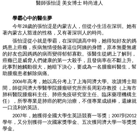
醫師張怡湜
美女博士
時尚達人
學霸心中的醫生夢
今年
歲的張怡湜是內蒙古人，但從小生活在深圳。她有
28
著內蒙古人豁達的性格，又有著深圳人的時尚。
張怡湜從小就是學霸，在深圳讀高中時，她得知好友的媽
媽患上癌癥，疾病無情侵蝕著這位阿姨的身體，原本無憂無慮
的好友也因媽媽的病而變得郁郁寡歡。張醫生從網上了解到，
癌癥已是威脅人們健康的第
一
大殺手，且發病率在不斷上升。
此事對她觸動很大，她暗下決心，要成為
一
名腫瘤科醫生，幫
助腫瘤患者解除病痛。
年高考，她以高分考上了上海同濟大學。攻讀博士期
2006
間，師從同濟大學醫學院腫瘤研究所所長周彩存教授（上海市
肺科醫院腫瘤科主任、肺癌免疫研究室主任、臨床藥理機構主
任），所學專業是肺癌的靶向治療，不僅專業成績棒，還練就
一
口流利的英語。
年，她獲得全國大學生英語競賽
一
等獎；
到
2007
2007
2012
學年，又分別獲得
一
次國家獎學金、五次獲同濟大學
一
等獎獎
學金。