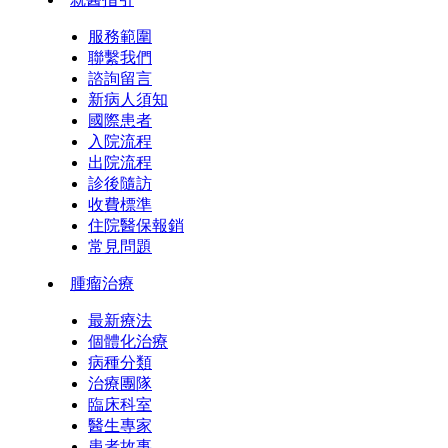
服務範圍
聯繫我們
諮詢留言
新病人須知
國際患者
入院流程
出院流程
診後隨訪
收費標準
住院醫保報銷
常見問題
腫瘤治療
最新療法
個體化治療
病種分類
治療團隊
臨床科室
醫生專家
患者故事