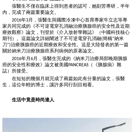
張醫生不僅在臨床上得到患者的認可，她刻苦專研，半年
內，完成了兩篇重要論文。
年
月，張醫生與國際冷凍中心首席專家牛立志等專
2016
3
家共同完成的《不可逆電穿孔消融治療胰腺癌的安全性及近期
療效觀察》論文，刊登於《介入放射學雜誌》（中國科技核心
期刊）。這篇論文詳細闡述了不可逆電穿孔消融
簡稱
納米
(
“
刀
治療胰腺癌的近期療效和安全性。這是大陸發表的第
一
篇
”)
關於納米刀治療胰腺癌系列病例的原著論文。
年月
月，張醫生完成的《納米刀治療局部晚期胰腺
2016
6
癌的安全性和療效》論文被美國
（《胰腺病》雜
PANCREAS
誌）所接受。
在短短的幾個月就完成了兩篇如此有分量的論文，張醫
生，這位年輕的博士，讓許多同行刮目相看。
生活中竟是時尚達人