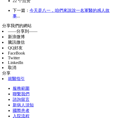
22
个点赞
下一篇：
今天是八一，咱們來說說一名軍醫的感人故
事
...
分享我們的網站
——分享到——
新浪微博
騰訊微信
QQ好友
FaceBook
Twitter
LinkedIn
取消
分享
就醫指引
服務範圍
聯繫我們
諮詢留言
新病人須知
國際患者
入院流程