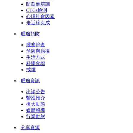
防跌倒培訓
CTCs檢測
心理社會因素
走近徐克成
腫瘤預防
腫瘤篩查
預防與康復
生活方式
科學食譜
戒煙
腫瘤資訊
出診公告
醫護推介
復大動態
媒體報導
行業動態
分享資源