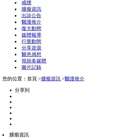
戒煙
腫瘤資訊
出診公告
醫護推介
復大動態
媒體報導
行業動態
分享資源
醫患感想
視頻多媒體
圖片記錄
您的位置：首頁 >
腫瘤資訊
>
醫護推介
分享到
腫瘤資訊