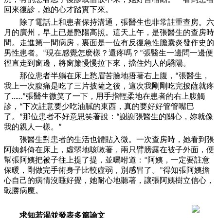
回來復診，她的心才踏實下來。
除了電話上和患者保持溝通，張醫生也非常註重查房。六
月的廣州，早上已是艷陽高照。這天上午，是張醫生的查房時
間。走進第
一
間病房，裏面是
一
位有反復急性膽囊炎發作史的
男性患者。
現在感覺怎麽樣？還疼嗎？
張醫生
一
邊問
一
邊便
“
”
徑直走到窗邊，將窗簾慢慢拉下來，擋住灼人的驕陽。
那位患者半躺在床上愁眉苦臉地捂著右上腹，
張醫生，
“
我上
一
次腹痛是吃了三片披薩之後，這次我剛剛吃完披薩就疼
了
張醫生微笑了
一
下，用手指輕柔地在患者的右上腹觸
……”
診，
下次註意要少吃油膩的東西，真的要好好管管嘴巴
“
了。
那位患者不好意思笑著說：
謝謝張醫生的關心，妳就像
”
“
我的親人
一
樣。
”
張醫生對患者的生活也體貼入微。
一
次查房時，她看到張
阿姨斜倚在床上，虛弱地咳嗽著，兩只臂膀露在被子外面，便
幫張阿姨把被子往上提了提，並囑咐道：
阿姨，
一
定要註意
“
保暖，剛做完手術身子比較虛弱，別感冒了。
得知張阿姨擔
”
心自己的病情沒睡好覺，她耐心地聽著，讓張阿姨樹立信心，
戰勝病魔。
求知若渴並發表多篇論文