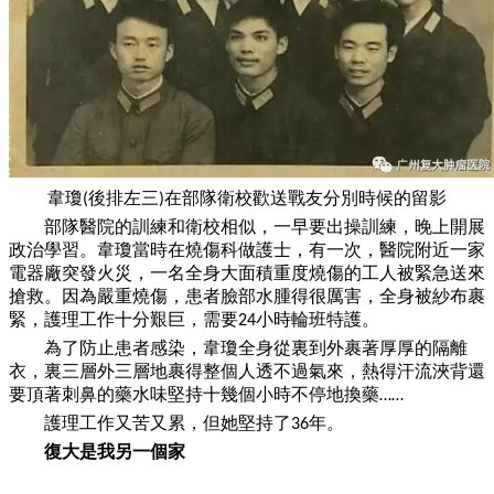
韋瓊
後排左三
在部隊衛校歡送戰友分別時候的留影
(
)
部隊醫院的訓練和衛校相似，
一
早要出操訓練，晚上開展
政治學習。韋瓊當時在燒傷科做護士，有
一
次，醫院附近
一
家
電器廠突發火災，
一
名全身大面積重度燒傷的工人被緊急送來
搶救。因為嚴重燒傷，患者臉部水腫得很厲害，全身被紗布裹
緊，護理工作十分艱巨，需要
小時輪班特護。
24
為了防止患者感染，韋瓊全身從裏到外裹著厚厚的隔離
衣，裏三層外三層地裹得整個人透不過氣來，熱得汗流浹背還
要頂著刺鼻的藥水味堅持十幾個小時不停地換藥
……
護理工作又苦又累，但她堅持了
年。
36
復大是我另
一
個家