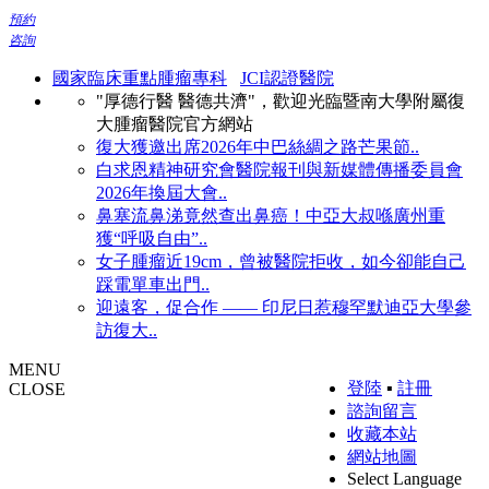
預約
咨詢
國家臨床重點腫瘤專科
JCI認證醫院
"厚德行醫 醫德共濟"，歡迎光臨暨南大學附屬復
大腫瘤醫院官方網站
復大獲邀出席2026年中巴絲綢之路芒果節..
白求恩精神研究會醫院報刊與新媒體傳播委員會
2026年換屆大會..
鼻塞流鼻涕竟然查出鼻癌！中亞大叔喺廣州重
獲“呼吸自由”..
女子腫瘤近19cm，曾被醫院拒收，如今卻能自己
踩電單車出門..
迎遠客，促合作 —— 印尼日惹穆罕默迪亞大學參
訪復大..
MENU
登陸
▪
註冊
CLOSE
諮詢留言
收藏本站
網站地圖
Select Language