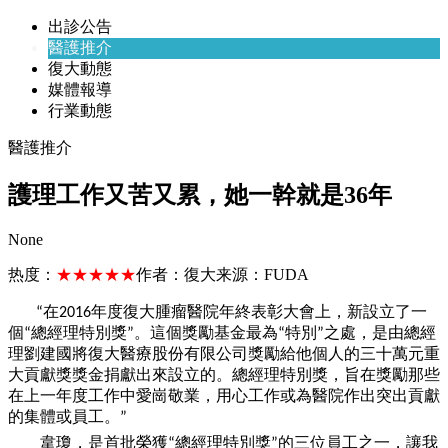
出診公告
醫護推介
復大動態
媒體報導
行業動態
醫護推介
護理工作又苦又累，她一幹就是36年
None
热度：
★★★★★
作者：
復大
来源：
FUDA
在
年度復大腫瘤醫院年終表彰大會上，新設立了
一
“
2016
個
總經理特別獎
。這個獎勵基金最為
特別
之處，是由總經
“
”
“
”
理劉建國將復大醫療股份有限公司獎勵給他個人的三十萬元重
大貢獻獎獎金捐獻出來設立的。總經理特別獎，旨在獎勵那些
在上
一
年度工作中愛崗敬業，用心工作或為醫院作出突出貢獻
的集體或員工。
”
韋瓊，是首批榮獲
總經理特別獎
的三位員工之
一
，讓我
“
”