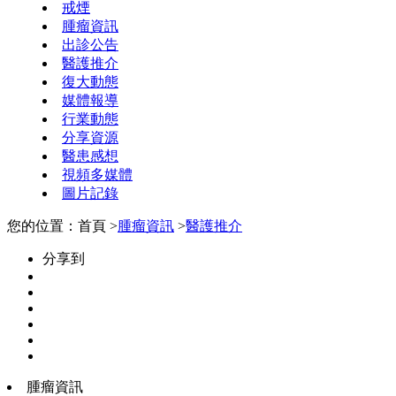
戒煙
腫瘤資訊
出診公告
醫護推介
復大動態
媒體報導
行業動態
分享資源
醫患感想
視頻多媒體
圖片記錄
您的位置：首頁 >
腫瘤資訊
>
醫護推介
分享到
腫瘤資訊