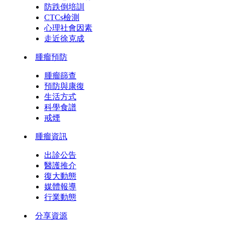
防跌倒培訓
CTCs檢測
心理社會因素
走近徐克成
腫瘤預防
腫瘤篩查
預防與康復
生活方式
科學食譜
戒煙
腫瘤資訊
出診公告
醫護推介
復大動態
媒體報導
行業動態
分享資源