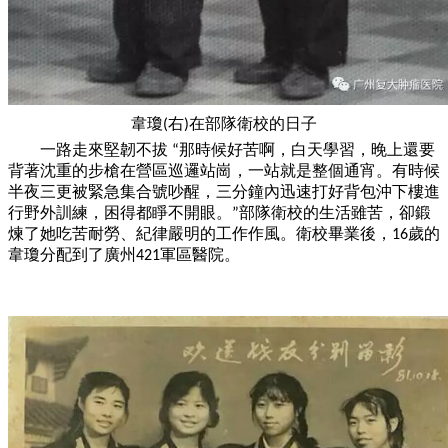
韋瓊
右
在部隊衛校的日子
(
)
一
路走來堅韌不拔
那時候好苦啊，白天學習，晚上還要
“
背著沈重的步槍在營區巡邏站崗，
一
站就是整個通宵。有時候
半夜三更被緊急集合號吵醒，三分鐘內迅速打好背包沖下樓進
行野外訓練，困得都睜不開眼。
部隊衛校的生活雖苦，卻鍛
”
煉了她吃苦耐勞、紀律嚴明的工作作風。衛校畢業後，
歲的
16
韋瓊分配到了廣州
軍區醫院。
421