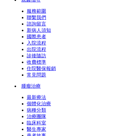
服務範圍
聯繫我們
諮詢留言
新病人須知
國際患者
入院流程
出院流程
診後隨訪
收費標準
住院醫保報銷
常見問題
腫瘤治療
最新療法
個體化治療
病種分類
治療團隊
臨床科室
醫生專家
患者故事