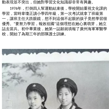
動表現並不突出，但她對學習文化知識卻非常有興趣。
年，打倒四人幫運動結束後，學校開始重視文化課的
1976
學習，當時韋瓊正讀小學四年級，第
一
次考試就拿了班級第
一
，讓班主任大跌眼鏡，想不到這個不起眼的孩子竟然學習很
優秀。
要努力學習，報效祖國
這個理想在她心裏萌芽，她立
“
”
誌去當兵。初中畢業後，她第
一
誌願就填報了廣州海軍軍醫學
校，開始了為期三年的部隊護士訓練。