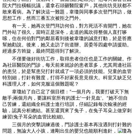
院大門拉橫幅抗議，還拿石頭砸醫院窗戶，其他街坊見狀都不
敢來看病。為了解決這
一
難題，韋瓊與同事多次登門拜訪，做
思想工作，然而三番五次被拒之門外。
有
一
天，她再次登門拜訪何伯，對方死活不肯開門，她在
門外站了很久，當時正是深冬，走道的風吹得整個人直打哆
嗦，住在何伯對門的鄰居看到後被韋瓊的誠意打動，於是答應
幫她勸說。後來，她又走訪了街道辦、居委等四處申請援助。
經過多方斡旋，最終問題得到了解決。
不僅要做好街坊工作，取得患者信任也是工作的關鍵。作
為社區醫院的門診，每天前來就診的患者眾多，尤其周邊社區
的患兒，於是幫患兒打針就成了
一
項必須的技能。兒童的血管
特別細，打針有難度，打得不好家長意見很大。科室又缺乏兒
科護理人才，如何克服這個難題呢？
韋瓊給了自己定了個目標：
一
個月內，我要打破天下無
“
敵手
兩個月內，要讓科室所有的護士
一
針見血
。
她不但自
;
'
'
”
己苦練，還組織全科護士進行培訓，仔細記錄每次輸液的經
驗，認真分析總結。甚至還買來了兔子，在兔子耳朵上做穿刺
練習
兔子耳朵的血管比較細
。
(
)
三個月的突擊訓練過後，門診護士基本再沒遇到打針難的
問題，無論大人小孩，連剛出生的嬰兒也能順利進針，韋瓊為