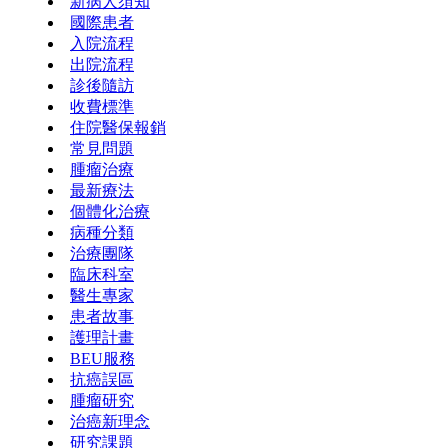
新病人須知
國際患者
入院流程
出院流程
診後隨訪
收費標準
住院醫保報銷
常見問題
腫瘤治療
最新療法
個體化治療
病種分類
治療團隊
臨床科室
醫生專家
患者故事
護理計畫
BEU服務
抗癌誤區
腫瘤研究
治癌新理念
研究課題