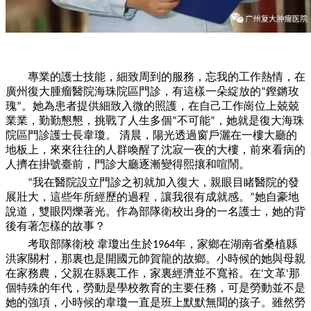
專業的護士技能，細致周到的服務，忘我的工作熱情，在
廣州復大腫瘤醫院海珠院區門診，有這樣
一
朵綻放的
鏗鏘玫
“
瑰
。她為患者提供細致入微的照護，在自己工作崗位上兢兢
”
業業，勤勤懇懇，挑戰了人生多個
不可能
，她就是復大海珠
“
”
院區門診護士長韋瓊。 清晨，陽光透過窗戶灑在
一
樓大廳的
地板上，來來往往的人群喚醒了沈寂
一
夜的大樓，前來看病的
人擠在掛號臺前，門診大廳逐漸變得熙攘和喧鬧。
我在醫院設立門診之初就加入復大，親眼目睹醫院的發
“
展壯大，這些年所經歷的過程，讓我很有成就感。
她自豪地
”
說道，雙眼閃爍著光。作為部隊衛校出身的
一
名護士，她的背
後有著怎樣的故事？
考取部隊衛校
韋瓊出生於
年，家鄉在湖南省桑植縣
1964
洪家關村，那裏也是開國元帥賀龍的故鄉。小時候的她與母親
在家務農，父親在縣裏工作，家裏經濟並不寬裕。在
文革
那
'
'
個特殊的年代，勞動是學校教育的主要任務，可是勞動並不是
她的強項，小時候的韋瓊
一
直是班上默默無聞的孩子。雖然勞