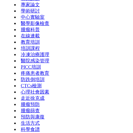
專家論文
學術研討
中心實驗室
醫學影像檢查
腫瘤科普
在線連載
教育培訓
培訓課程
冷凍治療護理
醫院感染管理
PICC培訓
疼痛患者教育
防跌倒培訓
CTCs檢測
心理社會因素
走近徐克成
腫瘤預防
腫瘤篩查
預防與康復
生活方式
科學食譜