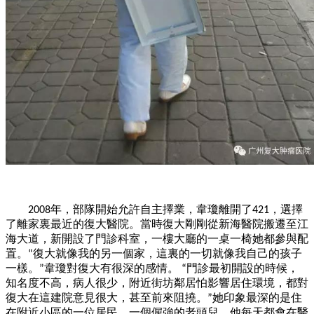
年，部隊開始允許自主擇業，韋瓊離開了
，選擇
2008
421
了離家裏最近的復大醫院。當時復大剛剛從新海醫院搬遷至江
海大道，新開設了門診科室，
一
樓大廳的
一
桌
一
椅她都參與配
置。
復大就像我的另
一
個家，這裏的
一
切就像我自己的孩子
“
一
樣。
韋瓊對復大有很深的感情。
門診最初開設的時候，
”
“
知名度不高，病人很少，附近街坊鄰居怕影響居住環境，都對
復大在這建院意見很大，甚至前來阻撓。
她印象最深的是住
”
在附近小區的
一
位居民，
一
個倔強的老頭兒。他每天都會在醫