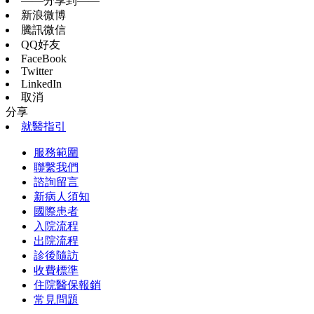
——分享到——
新浪微博
騰訊微信
QQ好友
FaceBook
Twitter
LinkedIn
取消
分享
就醫指引
服務範圍
聯繫我們
諮詢留言
新病人須知
國際患者
入院流程
出院流程
診後隨訪
收費標準
住院醫保報銷
常見問題