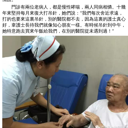
門診有兩位老病人，都是慢性哮喘，兩人同病相憐。十幾
年來堅持每月來復大打吊針，她們說：
我們每次舍近求遠，
“
打的也要來這裏吊針，別的醫院都不去，因為這裏的護士真心
好，韋護士長待我們就像知心朋友
一
樣。有時候吊針到中午，
她特意跑去買來午飯給我們，在別的醫院從未遇到過！
”