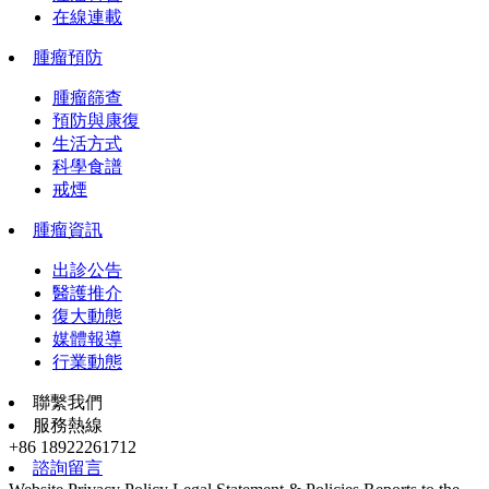
在線連載
腫瘤預防
腫瘤篩查
預防與康復
生活方式
科學食譜
戒煙
腫瘤資訊
出診公告
醫護推介
復大動態
媒體報導
行業動態
聯繫我們
服務熱線
+86 18922261712
諮詢留言