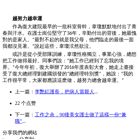
越努力越幸運
作為復大建院最早的
一
批科室骨幹，韋瓊默默地付出了青
春與汗水。在護士崗位堅守了
年，辛勤付出的背後，她最愧
36
對的是家人。
最對不起的就是我父母，他們臨走的最後
一
面
“
我都沒見著。
說起這些，韋瓊泫然欲泣。
”
或許是從小受部隊訓練，韋瓊性格獨立，事業心強，總想
把工作做得最好。同事們說：
她工作已經到了忘我的境
“
界。
今年年初，復大舉辦了
年度表彰大會，她走上臺接
”
2016
受了復大總經理劉建國頒發的
總經理特別獎
，她說：
我的
“
”
“
工作很平常，大家都應該這麽做，越努力總會越幸運。
”
上一篇：
李艷紅護長，把病人當親人
...
22
个点赞
下一篇：
工作之余，90後美女護士做了這樣一份“兼
職”
...
分享我們的網站