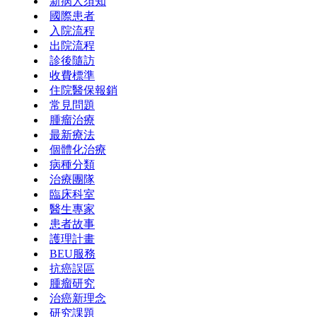
新病人須知
國際患者
入院流程
出院流程
診後隨訪
收費標準
住院醫保報銷
常見問題
腫瘤治療
最新療法
個體化治療
病種分類
治療團隊
臨床科室
醫生專家
患者故事
護理計畫
BEU服務
抗癌誤區
腫瘤研究
治癌新理念
研究課題