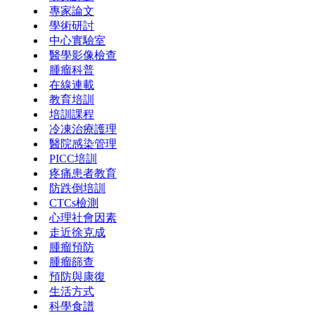
專家論文
學術研討
中心實驗室
醫學影像檢查
腫瘤科普
在線連載
教育培訓
培訓課程
冷凍治療護理
醫院感染管理
PICC培訓
疼痛患者教育
防跌倒培訓
CTCs檢測
心理社會因素
走近徐克成
腫瘤預防
腫瘤篩查
預防與康復
生活方式
科學食譜