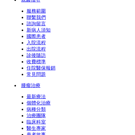
服務範圍
聯繫我們
諮詢留言
新病人須知
國際患者
入院流程
出院流程
診後隨訪
收費標準
住院醫保報銷
常見問題
腫瘤治療
最新療法
個體化治療
病種分類
治療團隊
臨床科室
醫生專家
患者故事