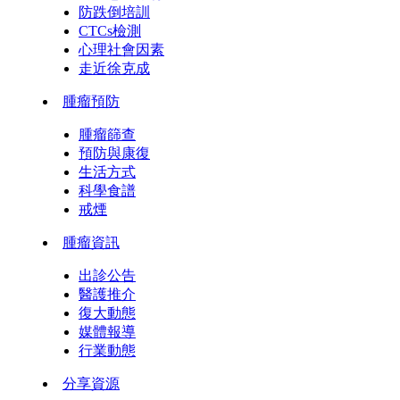
防跌倒培訓
CTCs檢測
心理社會因素
走近徐克成
腫瘤預防
腫瘤篩查
預防與康復
生活方式
科學食譜
戒煙
腫瘤資訊
出診公告
醫護推介
復大動態
媒體報導
行業動態
分享資源