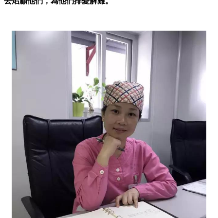
去炤顧他們，為他們排憂解難。