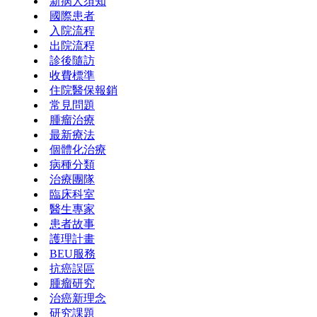
新病人須知
國際患者
入院流程
出院流程
診後隨訪
收費標準
住院醫保報銷
常見問題
腫瘤治療
最新療法
個體化治療
病種分類
治療團隊
臨床科室
醫生專家
患者故事
護理計畫
BEU服務
抗癌誤區
腫瘤研究
治癌新理念
研究課題