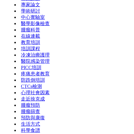
專家論文
學術研討
中心實驗室
醫學影像檢查
腫瘤科普
在線連載
教育培訓
培訓課程
冷凍治療護理
醫院感染管理
PICC培訓
疼痛患者教育
防跌倒培訓
CTCs檢測
心理社會因素
走近徐克成
腫瘤預防
腫瘤篩查
預防與康復
生活方式
科學食譜