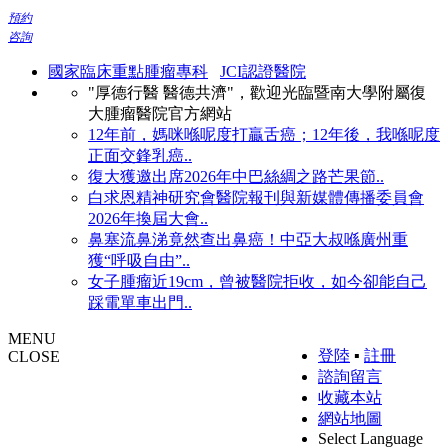
預約
咨詢
國家臨床重點腫瘤專科
JCI認證醫院
"厚德行醫 醫德共濟"，歡迎光臨暨南大學附屬復
大腫瘤醫院官方網站
12年前，媽咪喺呢度打贏舌癌；12年後，我喺呢度
正面交鋒乳癌..
復大獲邀出席2026年中巴絲綢之路芒果節..
白求恩精神研究會醫院報刊與新媒體傳播委員會
2026年換屆大會..
鼻塞流鼻涕竟然查出鼻癌！中亞大叔喺廣州重
獲“呼吸自由”..
女子腫瘤近19cm，曾被醫院拒收，如今卻能自己
踩電單車出門..
MENU
登陸
▪
註冊
CLOSE
諮詢留言
收藏本站
網站地圖
Select Language