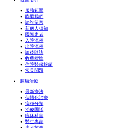
服務範圍
聯繫我們
諮詢留言
新病人須知
國際患者
入院流程
出院流程
診後隨訪
收費標準
住院醫保報銷
常見問題
腫瘤治療
最新療法
個體化治療
病種分類
治療團隊
臨床科室
醫生專家
患者故事