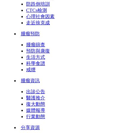
防跌倒培訓
CTCs檢測
心理社會因素
走近徐克成
腫瘤預防
腫瘤篩查
預防與康復
生活方式
科學食譜
戒煙
腫瘤資訊
出診公告
醫護推介
復大動態
媒體報導
行業動態
分享資源