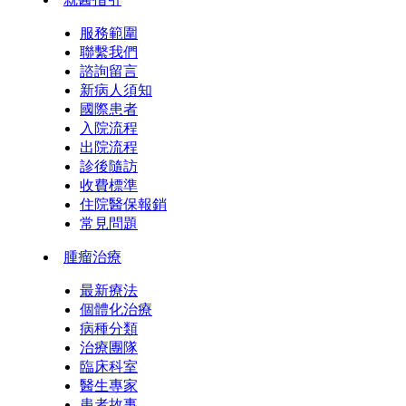
服務範圍
聯繫我們
諮詢留言
新病人須知
國際患者
入院流程
出院流程
診後隨訪
收費標準
住院醫保報銷
常見問題
腫瘤治療
最新療法
個體化治療
病種分類
治療團隊
臨床科室
醫生專家
患者故事