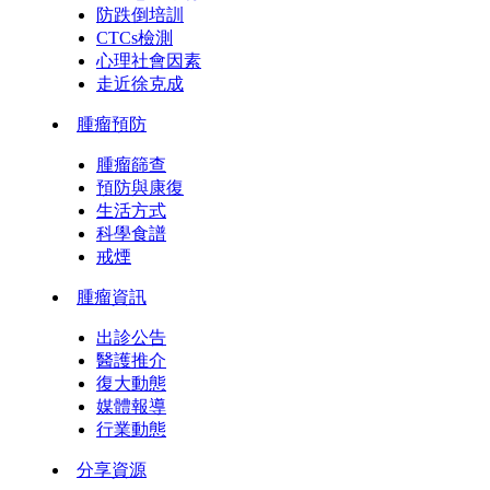
防跌倒培訓
CTCs檢測
心理社會因素
走近徐克成
腫瘤預防
腫瘤篩查
預防與康復
生活方式
科學食譜
戒煙
腫瘤資訊
出診公告
醫護推介
復大動態
媒體報導
行業動態
分享資源