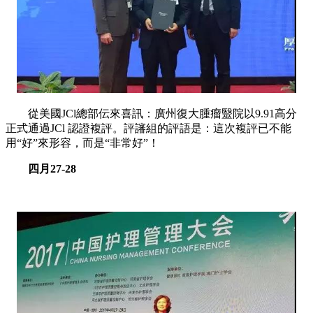
從美國JCl總部伝來喜訊：廣州復大腫瘤毉院以9.91高分
正式通過JCl 認證複評。評讅組的評語是：這次複評已不能
用“好”來形容，而是“非常好”！
四月27-28