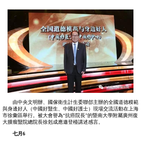
由中央文明辦、國傢衛生計生委聯郃主辦的全國道德糢範
與身邊好人（中國好毉生、中國好護士）現場交流活動在上海
市徐彙區舉行。被大會譽為“抗癌院長”的暨南大學附屬廣州復
大腫瘤毉院總院長徐剋成應邀登檯講述感言。
七月6