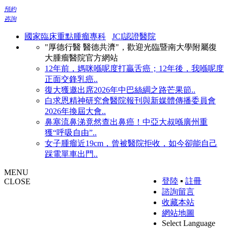
預約
咨詢
國家臨床重點腫瘤專科
JCI認證醫院
"厚德行醫 醫德共濟"，歡迎光臨暨南大學附屬復
大腫瘤醫院官方網站
12年前，媽咪喺呢度打贏舌癌；12年後，我喺呢度
正面交鋒乳癌..
復大獲邀出席2026年中巴絲綢之路芒果節..
白求恩精神研究會醫院報刊與新媒體傳播委員會
2026年換屆大會..
鼻塞流鼻涕竟然查出鼻癌！中亞大叔喺廣州重
獲“呼吸自由”..
女子腫瘤近19cm，曾被醫院拒收，如今卻能自己
踩電單車出門..
MENU
登陸
▪
註冊
CLOSE
諮詢留言
收藏本站
網站地圖
Select Language