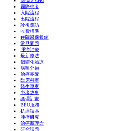
新病人須知
國際患者
入院流程
出院流程
診後隨訪
收費標準
住院醫保報銷
常見問題
腫瘤治療
最新療法
個體化治療
病種分類
治療團隊
臨床科室
醫生專家
患者故事
護理計畫
BEU服務
抗癌誤區
腫瘤研究
治癌新理念
研究課題