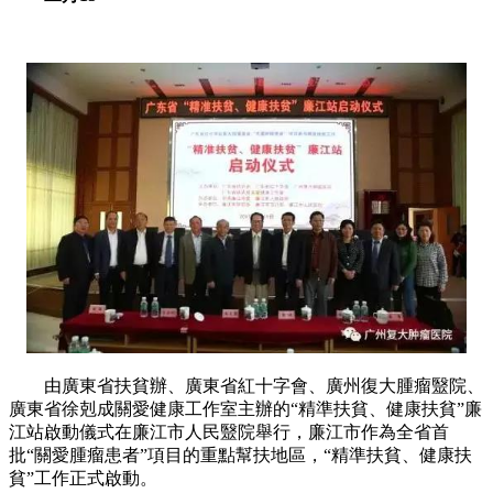
由廣東省扶貧辦、廣東省紅十字會、廣州復大腫瘤毉院、
廣東省徐剋成關愛健康工作室主辦的“精準扶貧、健康扶貧”廉
江站啟動儀式在廉江市人民毉院舉行，廉江市作為全省首
批“關愛腫瘤患者”項目的重點幫扶地區，“精準扶貧、健康扶
貧”工作正式啟動。