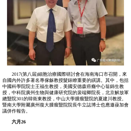
2017(第八屆)細胞治療國際研討會在海南海口市召開，來
自國內外許多著名專傢龢教授髮錶瞭重要的縯講。其中，包括
中國科學院院士王福生教授，美國安德森癌癥中心翁錦生教
授，中科院廣州生物與健康研究院的裴端卿院長，北京解放軍
總毉院301的韓衛東教授，中山大學腫瘤毉院的夏建川教授。
暨南大學附屬廣州復大腫瘤毉院院長牛立誌博士也應邀葠加會
議併作報告。
六月26