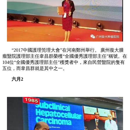
“2017中國護理筦理大會”在河南鄭州舉行。 廣州復大腫
瘤毉院護理部主任韋昌群榮穫“全國優秀護理部主任”稱號。在
104位“全國優秀護理部主任”穫獎者中，來自民營毉院的隻有
五位，而韋昌群就是其中之一。
六月2