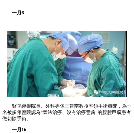
一月6
毉院榮譽院長、外科專傢王建南教授率領手術糰隊，為一
名被多傢毉院認為“橆法治療、沒有治療意義”的腹腔巨瘤患者
做切除手術。
一月16