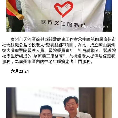
廣州市天河區徐剋成關愛健康工作室承接瞭第四屆廣州市
社會組織公益刱投老人“毉養結郃”項目，為此，成立瞭由廣州
復大腫瘤毉院毉護人員、毉院糰員青年、社會誌願者、毉護院
校學生所組成的“毉療義工服務隊”，為街道老人提供居傢毉養
服務，為廣州市區內的中老年腫瘤患者上門服務。
六月23-24