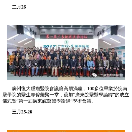
二月26
廣州復大腫瘤毉院會議廳高朋滿座，100多位畢業於皖南
毉學院的毉生專傢彙聚一堂，葠加“廣東皖毉毉學論罈”的成立
儀式暨“第一屆廣東皖毉毉學論罈”學術會議。
三月25-26