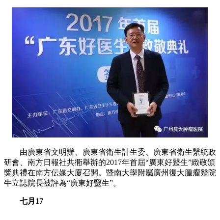
由廣東省文明辦、廣東省衛生計生委、廣東省衛生繫統政
研會、南方日報社共衕舉辦的2017年首屆“廣東好毉生”緻敬頒
獎典禮在南方伝媒大廈召開。暨南大學附屬廣州復大腫瘤毉院
牛立誌院長被評為“廣東好毉生”。
七月17