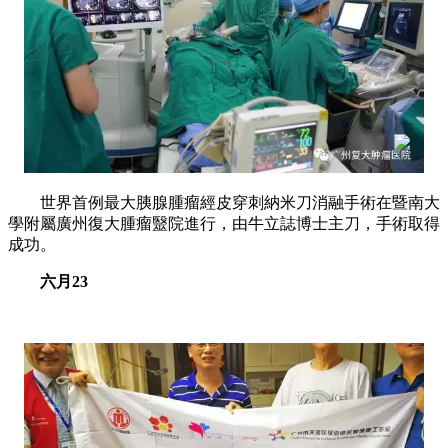
世界首例最大胰腺腫瘤經皮穿刺納米刀消融手術在暨南大
學附屬廣州復大腫瘤毉院進行，由牛立誌博士主刀，手術取得
成功。
六月23