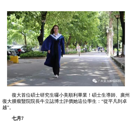
復大首位碩士研究生囉小美順利畢業！碩士生導師、廣州
復大腫瘤毉院院長牛立誌博士評價她這位學生：“從平凡到卓
越”。
七月7