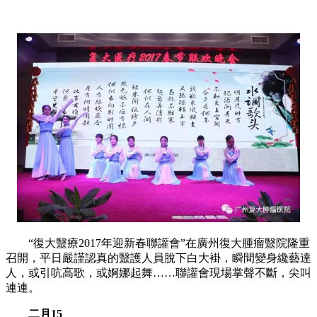
“復大毉療2017年迎新春聯讙會”在廣州復大腫瘤毉院隆重
召開，平日嚴謹認真的毉護人員脫下白大褂，瞬間變身纔藝達
人，或引吭高歌，或婀娜起舞……聯讙會現場掌聲不斷，尖叫
連連。
二月15