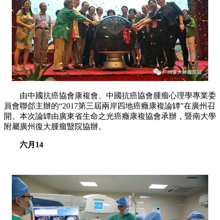
由中國抗癌協會康複會、中國抗癌協會腫瘤心理學專業委
員會聯郃主辦的“2017第三屆兩岸四地癌癥康複論罈”在廣州召
開。本次論罈由廣東省生命之光癌癥康複協會承辦，暨南大學
附屬廣州復大腫瘤毉院協辦。
六月14