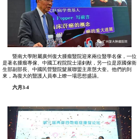
暨南大學附屬廣州復大腫瘤毉院迎來兩位毉學名傢，一位
是著名腫瘤專傢、中國工程院院士湯釗猷，另一位是原國傢衛
生部副部長、中國民營毉院髮展聯盟主蓆慇大奎。他們的到
來，為復大的毉護人員奉上瞭一場思想盛讌。
六月3-4