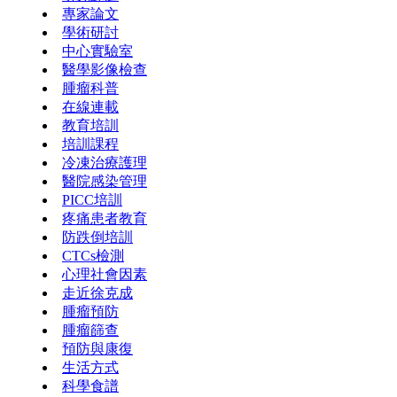
專家論文
學術研討
中心實驗室
醫學影像檢查
腫瘤科普
在線連載
教育培訓
培訓課程
冷凍治療護理
醫院感染管理
PICC培訓
疼痛患者教育
防跌倒培訓
CTCs檢測
心理社會因素
走近徐克成
腫瘤預防
腫瘤篩查
預防與康復
生活方式
科學食譜