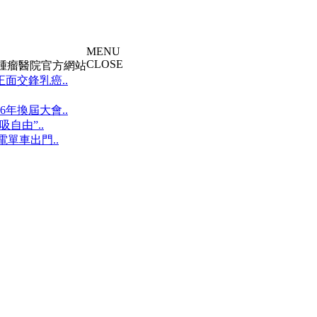
MENU
CLOSE
大腫瘤醫院官方網站
面交鋒乳癌..
年換屆大會..
自由”..
單車出門..