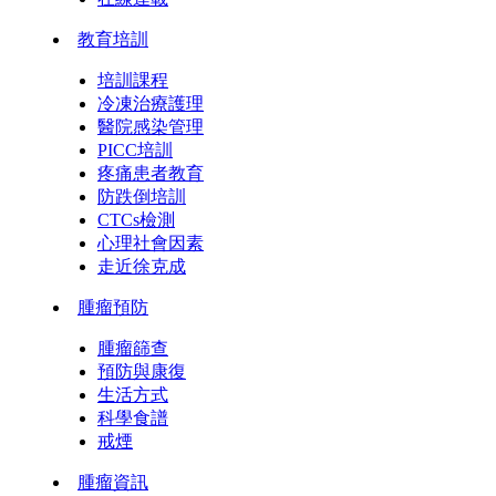
教育培訓
培訓課程
冷凍治療護理
醫院感染管理
PICC培訓
疼痛患者教育
防跌倒培訓
CTCs檢測
心理社會因素
走近徐克成
腫瘤預防
腫瘤篩查
預防與康復
生活方式
科學食譜
戒煙
腫瘤資訊