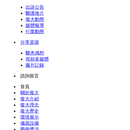
出診公告
醫護推介
復大動態
媒體報導
行業動態
分享資源
醫患感想
視頻多媒體
圖片記錄
諮詢留言
首頁
關於復大
復大介紹
復大理念
復大歷史
環境展示
儀器設備
榮譽獎項