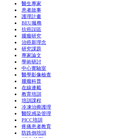
醫生專家
患者故事
護理計畫
BEU服務
抗癌誤區
腫瘤研究
治癌新理念
研究課題
專家論文
學術研討
中心實驗室
醫學影像檢查
腫瘤科普
在線連載
教育培訓
培訓課程
冷凍治療護理
醫院感染管理
PICC培訓
疼痛患者教育
防跌倒培訓