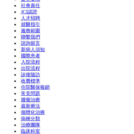
社會責任
JCI認證
人才招聘
就醫指引
服務範圍
聯繫我們
諮詢留言
新病人須知
國際患者
入院流程
出院流程
診後隨訪
收費標準
住院醫保報銷
常見問題
腫瘤治療
最新療法
個體化治療
病種分類
治療團隊
臨床科室