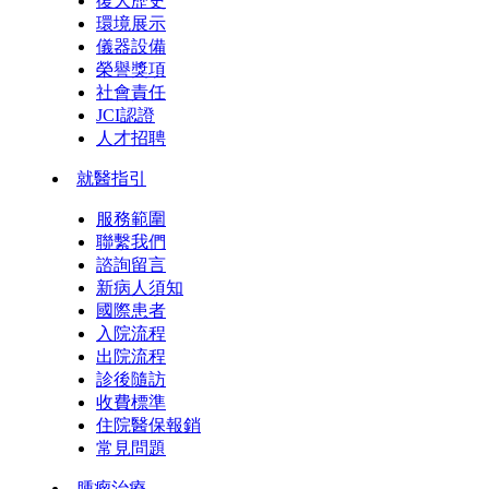
復大歷史
環境展示
儀器設備
榮譽獎項
社會責任
JCI認證
人才招聘
就醫指引
服務範圍
聯繫我們
諮詢留言
新病人須知
國際患者
入院流程
出院流程
診後隨訪
收費標準
住院醫保報銷
常見問題
腫瘤治療