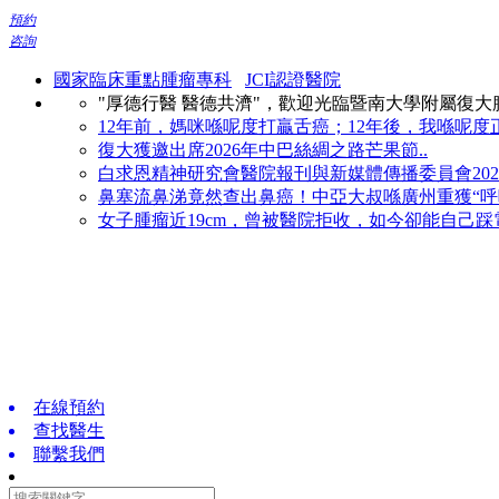
預約
咨詢
國家臨床重點腫瘤專科
JCI認證醫院
"厚德行醫 醫德共濟"，歡迎光臨暨南大學附屬復
12年前，媽咪喺呢度打贏舌癌；12年後，我喺呢度正
復大獲邀出席2026年中巴絲綢之路芒果節..
白求恩精神研究會醫院報刊與新媒體傳播委員會2026
鼻塞流鼻涕竟然查出鼻癌！中亞大叔喺廣州重獲“呼吸
女子腫瘤近19cm，曾被醫院拒收，如今卻能自己踩電
在線預約
查找醫生
聯繫我們