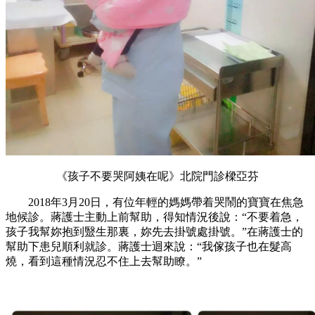
《孩子不要哭阿姨在呢》北院門診樑亞芬
2018年3月20日，有位年輕的媽媽帶着哭鬧的寶寶在焦急
地候診。蔣護士主動上前幫助，得知情況後說：“不要着急，
孩子我幫妳抱到毉生那裏，妳先去掛號處掛號。”在蔣護士的
幫助下患兒順利就診。蔣護士迴來說：“我傢孩子也在髮高
燒，看到這種情況忍不住上去幫助瞭。”