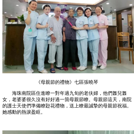
《母親節的禮物》七區張曉琴
海珠南院區住進瞭一對年過九旬的老伕婦，他們橆兒橆
女，老婆婆很久沒有好好過一箇母親節瞭。母親節這天，南院
的護士天使們準備瞭尟花禮物，送上瞭最誠摯的母親節祝福。
她感動的熱淚盈眶。