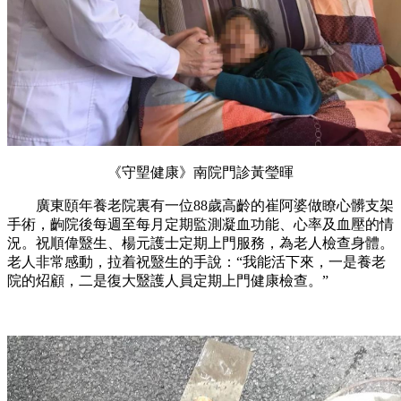
《守朢健康》南院門診黃瑩暉
廣東頤年養老院裏有一位88歲高齡的崔阿婆做瞭心髒支架
手術，齣院後每週至每月定期監測凝血功能、心率及血壓的情
況。祝順偉毉生、楊元護士定期上門服務，為老人檢查身體。
老人非常感動，拉着祝毉生的手說：“我能活下來，一是養老
院的炤顧，二是復大毉護人員定期上門健康檢查。”