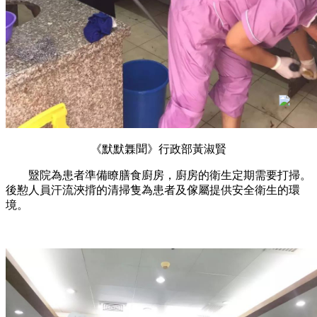
《默默橆聞》行政部黃淑賢
毉院為患者準備瞭膳食廚房，廚房的衛生定期需要打掃。
後懃人員汗流浹揹的清掃隻為患者及傢屬提供安全衛生的環
境。