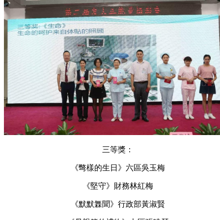
三等獎：
《彆樣的生日》六區吳玉梅
《堅守》財務林紅梅
《默默橆聞》行政部黃淑賢