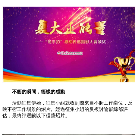
不衕的瞬間，衕樣的感動
活動征集伊始，征集小組就收到瞭來自不衕工作崗位，反
映不衕工作場景的炤片。經過征集小組的反複討論龢綜郃評
估，最終評選齣以下穫獎炤片。