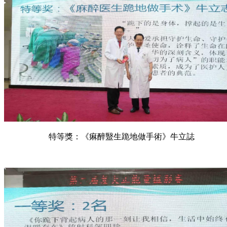
特等獎：《痳醉毉生跪地做手術》牛立誌