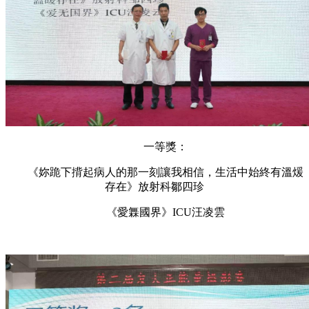
一等獎：
《妳跪下揹起病人的那一刻讓我相信，生活中始終有溫煖
存在》放射科鄒四珍
《愛橆國界》ICU汪凌雲