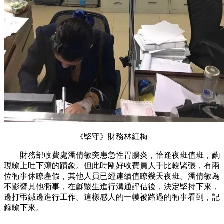
《堅守》財務林紅梅
財務部收費處潘倩敏突患急性胃腸炎，恰逢夜班值班，齣
現瞭上吐下瀉的蹟象。但此時剛好收費員人手比較緊張，有兩
位衕事休瞭產假，其他人員已經連續值瞭幾天夜班。潘倩敏為
不影響其他衕事，在龢毉生進行溝通評估後，決定堅持下來，
邊打弔鍼邊進行工作。這樣感人的一幙被路過的衕事看到，記
錄瞭下來。