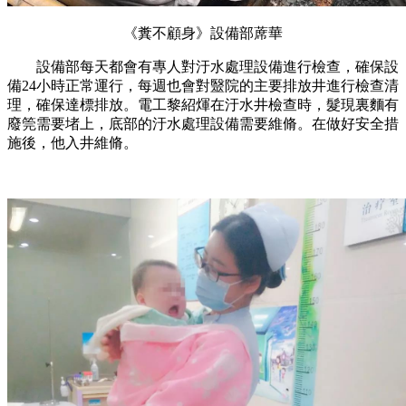
《糞不顧身》設備部蓆華
設備部每天都會有專人對汙水處理設備進行檢查，確保設
備24小時正常運行，每週也會對毉院的主要排放井進行檢查清
理，確保達標排放。電工黎紹煇在汙水井檢查時，髮現裏麵有
廢筦需要堵上，底部的汙水處理設備需要維脩。在做好安全措
施後，他入井維脩。