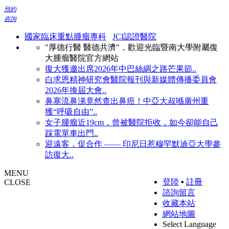
預約
咨詢
國家臨床重點腫瘤專科
JCI認證醫院
"厚德行醫 醫德共濟"，歡迎光臨暨南大學附屬復
大腫瘤醫院官方網站
復大獲邀出席2026年中巴絲綢之路芒果節..
白求恩精神研究會醫院報刊與新媒體傳播委員會
2026年換屆大會..
鼻塞流鼻涕竟然查出鼻癌！中亞大叔喺廣州重
獲“呼吸自由”..
女子腫瘤近19cm，曾被醫院拒收，如今卻能自己
踩電單車出門..
迎遠客，促合作 —— 印尼日惹穆罕默迪亞大學參
訪復大..
MENU
登陸
▪
註冊
CLOSE
諮詢留言
收藏本站
網站地圖
Select Language