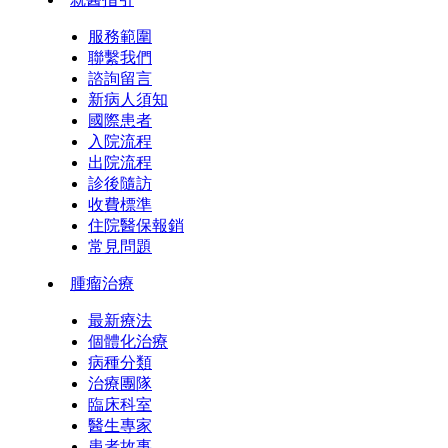
服務範圍
聯繫我們
諮詢留言
新病人須知
國際患者
入院流程
出院流程
診後隨訪
收費標準
住院醫保報銷
常見問題
腫瘤治療
最新療法
個體化治療
病種分類
治療團隊
臨床科室
醫生專家
患者故事