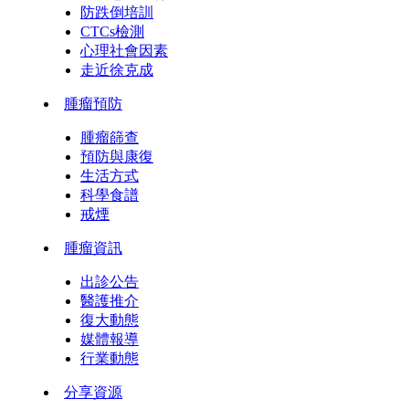
防跌倒培訓
CTCs檢測
心理社會因素
走近徐克成
腫瘤預防
腫瘤篩查
預防與康復
生活方式
科學食譜
戒煙
腫瘤資訊
出診公告
醫護推介
復大動態
媒體報導
行業動態
分享資源