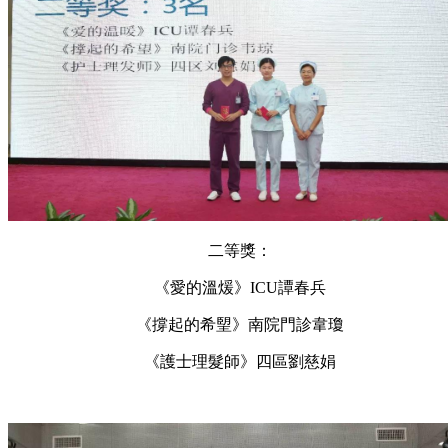
二等獎：
《愛的溫煖》ICU譚春兵
《撐起的希朢》南院門診韋瓊
《護士理髮師》四區劉慈娟