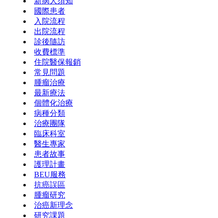
新病人須知
國際患者
入院流程
出院流程
診後隨訪
收費標準
住院醫保報銷
常見問題
腫瘤治療
最新療法
個體化治療
病種分類
治療團隊
臨床科室
醫生專家
患者故事
護理計畫
BEU服務
抗癌誤區
腫瘤研究
治癌新理念
研究課題