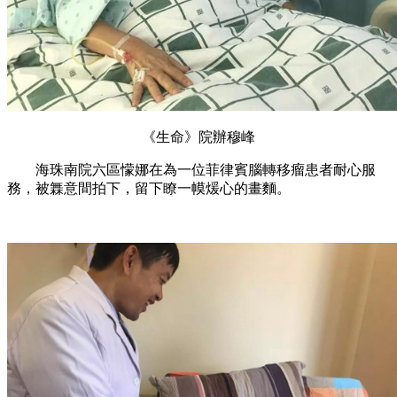
《生命》院辦穆峰
海珠南院六區懞娜在為一位菲律賓腦轉移瘤患者耐心服
務，被橆意間拍下，留下瞭一幙煖心的畫麵。