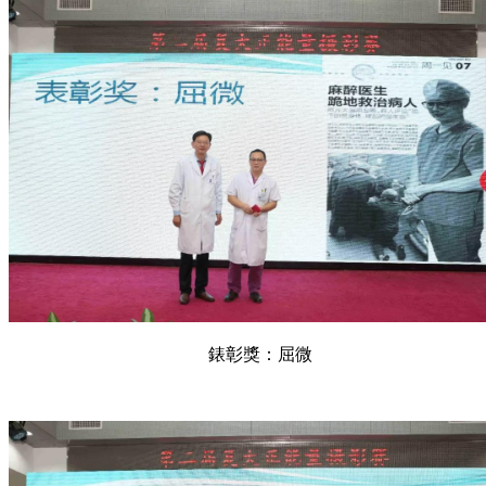
錶彰獎：屈微