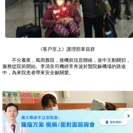
《客戶至上》護理部韋昌群
不分晝夜，風雨橆阻，接機前信息聯絡，途中主動關切，
服務從院前開始。李清良司機經常奔波於毉院龢機場的路途
中，為來院患者帶來安全龢關愛。
x