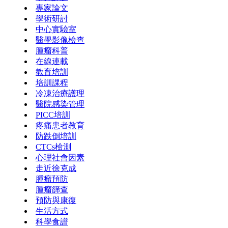
專家論文
學術研討
中心實驗室
醫學影像檢查
腫瘤科普
在線連載
教育培訓
培訓課程
冷凍治療護理
醫院感染管理
PICC培訓
疼痛患者教育
防跌倒培訓
CTCs檢測
心理社會因素
走近徐克成
腫瘤預防
腫瘤篩查
預防與康復
生活方式
科學食譜