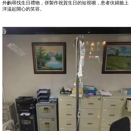
外齣尋找生日禮物，併製作祝賀生日的短視嚬，患者伕婦臉上
洋溢起開心的笑容。